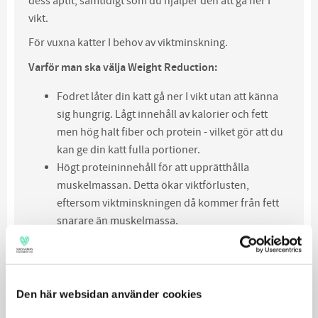
dess aptit, samtidigt som du hjälper den att gå ner I
vikt.
För vuxna katter I behov av viktminskning.
Varför man ska välja Weight Reduction:
Fodret låter din katt gå ner I vikt utan att känna
sig hungrig. Lågt innehåll av kalorier och fett
men hög halt fiber och protein - vilket gör att du
kan ge din katt fulla portioner.
Högt proteininnehåll för att upprätthålla
muskelmassan. Detta ökar viktförlusten,
eftersom viktminskningen då kommer från fett
snarare än muskelmassa.
Innehåller tillsatt L-karnitin - en
fettförbrännande aminosyra.
Höga nivåer av omega 3 från fiskolja för att
hjälpa till att bibehålla en hälsosam hud och päls
Den här websidan använder cookies
samt friska leder.