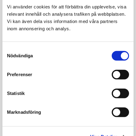
Med stärkelse och höga fibernivåer för en
Vi använder cookies för att förbättra din upplevelse, visa 
långsam glukosfrisättning är denna diet även
relevant innehåll och analysera trafiken på webbplatsen. 
lämplig för katter med diabetes.
Vi kan även dela viss information med våra partners 
Det höga fiberinnehållet gör även dieten lämplig
inom annonsering och analys.
för katter med förstoppning.
Consent
Nödvändiga
Selection
Relaterade produkter
Preferenser
Statistik
Marknadsföring