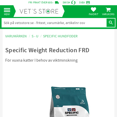
local_shipping
credit_card
FRI FRAKT ÖVER 600:-
SWISH
SVEA
KUNDVA
Meny
FAVORITER
VARUMÄRKEN
S - U
SPECIFIC HUNDFODER
Specific Weight Reduction FRD
För vuxna katter I behov av viktminskning