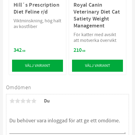
Hill´s Prescription
Royal Canin
Diet Feline r/d
Veterinary Diet Cat
Satiety Weight
Viktminskning, hög halt
Management
av kostfiber
För katter med avsikt
att motverka övervikt
342
210
KR
KR
VÄLJ VARIANT
VÄLJ VARIANT
Omdömen
Du