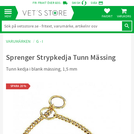
local_shipping
credit_card
FRI FRAKT ÖVER 600:-
SWISH
SVEA
KUNDVA
Meny
FAVORITER
VARUMÄRKEN
G - I
Sprenger Strypkedja Tunn Mässing
Tunn kedja i blank mässing, 1,5 mm
SPARA
20
%