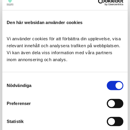
Den här websidan använder cookies
-
+
KÖP
Lägg ti
Vi använder cookies för att förbättra din upplevelse, visa 
STÄLL EN FRÅGA OM PRODUKTEN
relevant innehåll och analysera trafiken på webbplatsen. 
Vi kan även dela viss information med våra partners 
inom annonsering och analys.
Lagerstatus
I lager
Artikelnr
HS5422
Tillv. artikelnr
HS 5422
Tillverkare
Hunter
Visa alla produkter från Hunter
Consent
Nödvändiga
Ge ett omdöme!
Selection
Beskrivning
Preferenser
Blank tunn kedja i mässingspläterad stålkedja. Vriden.
Statistik
Grovlek: 1,5 mm