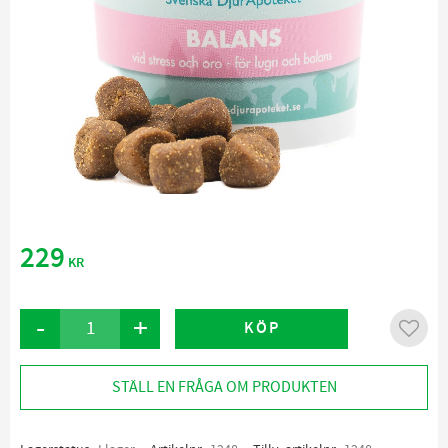
229
KR
-
+
KÖP
Lägg ti
STÄLL EN FRÅGA OM PRODUKTEN