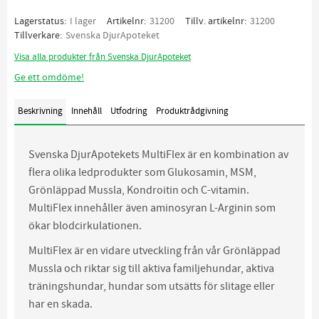
Lagerstatus
I lager
Artikelnr
31200
Tillv. artikelnr
31200
Tillverkare
Svenska DjurApoteket
Visa alla produkter från Svenska DjurApoteket
Ge ett omdöme!
Beskrivning
Innehåll
Utfodring
Produktrådgivning
Svenska DjurApotekets MultiFlex är en kombination av
flera olika ledprodukter som Glukosamin, MSM,
Grönläppad Mussla, Kondroitin och C-vitamin.
MultiFlex innehåller även aminosyran L-Arginin som
ökar blodcirkulationen.
MultiFlex är en vidare utveckling från vår Grönläppad
Mussla och riktar sig till aktiva familjehundar, aktiva
träningshundar, hundar som utsätts för slitage eller
har en skada.