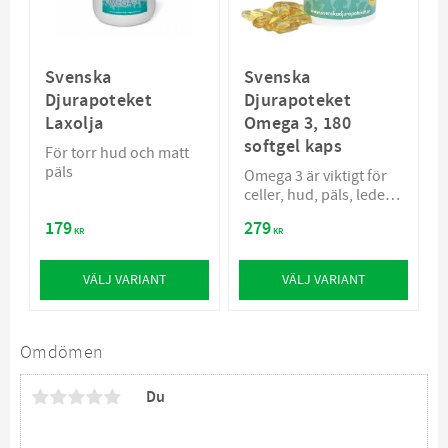
Svenska
Svenska
Djurapoteket
Djurapoteket
Laxolja
Omega 3, 180
softgel kaps
För torr hud och matt
päls
Omega 3 är viktigt för
celler, hud, päls, leder,
hjärta och tassar
179
279
KR
KR
VÄLJ VARIANT
VÄLJ VARIANT
Omdömen
Du