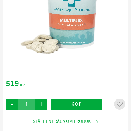
519
KR
-
+
KÖP
Lägg ti
STÄLL EN FRÅGA OM PRODUKTEN