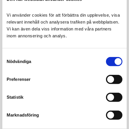
Vi använder cookies för att förbättra din upplevelse, visa 
relevant innehåll och analysera trafiken på webbplatsen. 
Svenska
Svenska
Vi kan även dela viss information med våra partners 
Djurapoteket Kelp
Djurapoteket C-
inom annonsering och analys.
500 g
vitamin
Näringstillskott för
Främjar
djurets allmänna hälsa
immunsystemets
Consent
normala funktion
Nödvändiga
Selection
189
289
KR
KR
VÄLJ VARIANT
VÄLJ VARIANT
Preferenser
Statistik
Marknadsföring