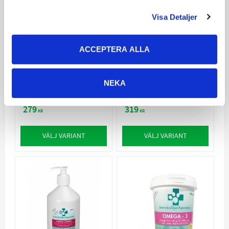
Visa Detaljer
Svenska
Svenska
ACCEPTERA ALLA
Djurapoteket
Djurapoteket
MultiFlex
Grönläppad Mussla
För hårt arbetande
Främjar ledernas
NEKA
hundar
uppbyggnad och
funktion
279
319
KR
KR
VÄLJ VARIANT
VÄLJ VARIANT