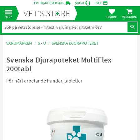
local_shipping
credit_card
FRI FRAKT ÖVER 600:-
SWISH
SVEA
KUNDVA
Meny
FAVORITER
VARUMÄRKEN
S - U
SVENSKA DJURAPOTEKET
Svenska Djurapoteket MultiFlex
200tabl
För hårt arbetande hundar, tabletter