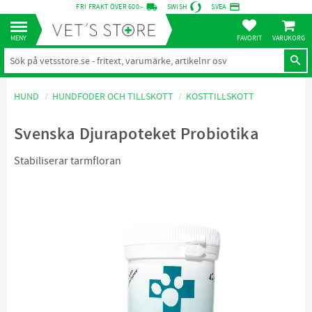
local_shipping
credit_card
FRI FRAKT ÖVER 600:-
SWISH
SVEA
KUNDVA
Meny
FAVORITER
HUND
HUNDFODER OCH TILLSKOTT
KOSTTILLSKOTT
Svenska Djurapoteket Probiotika
Stabiliserar tarmfloran