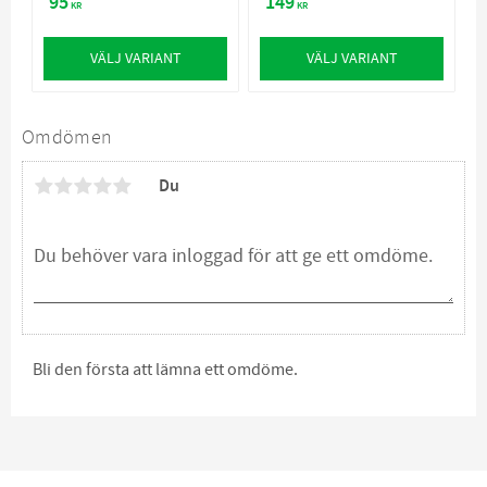
95
149
balans i mag- och
hos hundar
KR
KR
tarmkanalen
VÄLJ VARIANT
VÄLJ VARIANT
Omdömen
Du
Bli den första att lämna ett omdöme.