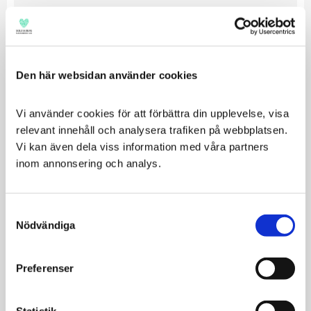
Relaterade produkter
Den här websidan använder cookies
Vi använder cookies för att förbättra din upplevelse, visa 
relevant innehåll och analysera trafiken på webbplatsen. 
Vi kan även dela viss information med våra partners 
inom annonsering och analys.
Consent
Nödvändiga
Selection
Protexin Pro-
Svenska
Soluble 150g
Djurapoteket Mage-
Tarm
Probiotikum för att
Preferenser
balansera
Kostfiber för mag-
tarmfunktionen vid
tarmkanalens normala
kroniska besvär
funktion