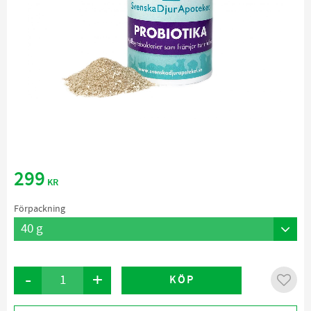
299
KR
Förpackning
-
+
KÖP
Lägg ti