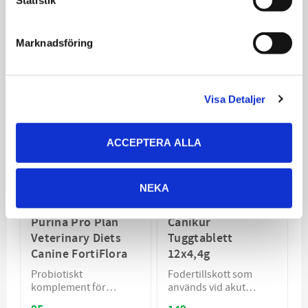
Statistik
189
199
KR
KR
VÄLJ VARIANT
VÄLJ VARIANT
Marknadsföring
Visa Detaljer
ACCEPTERA ALLA
NEKA
Purina Pro Plan
Canikur
Veterinary Diets
Tuggtablett
Canine FortiFlora
12x4,4g
Probiotiskt
Fodertillskott som
komplement för
används vid akut
hundar som främjar
okomplicerad diarré