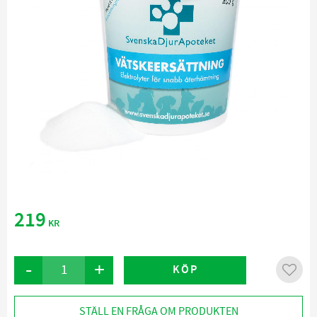
219
KR
-
+
KÖP
Lägg ti
STÄLL EN FRÅGA OM PRODUKTEN