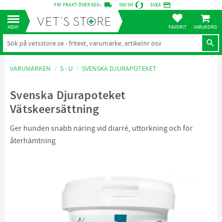
local_shipping
credit_card
FRI FRAKT ÖVER 600:-
SWISH
SVEA
KUNDVA
Meny
FAVORITER
VARUMÄRKEN
S - U
SVENSKA DJURAPOTEKET
Svenska Djurapoteket
Vätskeersättning
Ger hunden snabb näring vid diarré, uttorkning och för
återhämtning