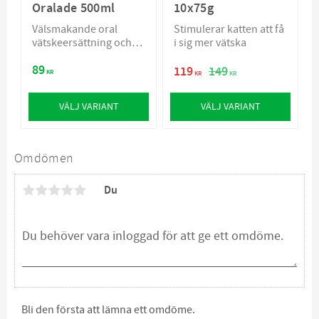
Oralade 500ml
10x75g
Välsmakande oral
Stimulerar katten att få
vätskeersättning och
i sig mer vätska
näringstillskott
89
119
149
KR
KR
KR
VÄLJ VARIANT
VÄLJ VARIANT
Omdömen
Du
Bli den första att lämna ett omdöme.