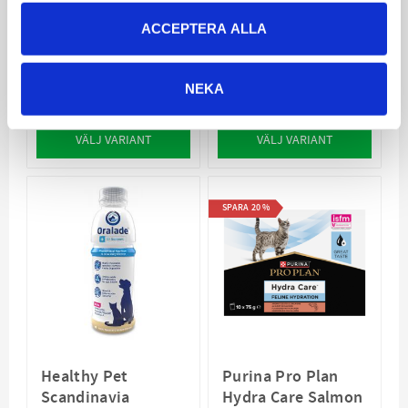
hundar vid
12x195g
konvalescens och
ACCEPTERA ALLA
återhämtning
Vid återhämtning,
matvägran eller
näringsbrist
NEKA
468
154
175
KR
KR
KR
VÄLJ VARIANT
VÄLJ VARIANT
SPARA
20
%
Healthy Pet
Purina Pro Plan
Scandinavia
Hydra Care Salmon