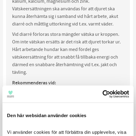
kalium, kalcium, magnesium och zink.
Vätskeersättningen ska användas för att djuret ska
kunna återhämta sig i samband vid hårt arbete, akut
diarré och måttlig uttorkning vid t.ex. varmt väder.
Vid diarré förloras stora mängder vätska ur kroppen.
Om inte vätskan ersätts är det risk att djuret torkar ur.
Hårt arbetande hundar kan med fördel ges
vätskeersättning för att snabbt få tillbaka energi och
därmed en snabbare återhämtning vid t.ex. jakt och
tävling.
Rekommenderas vid:
Mag- och tarm störningar (akut diarré) där
vätskeförlust uppstår.
Hög värme, varma sommardagar eller färd i varm
Den här websidan använder cookies
bil, tåg, etc.
Hårt arbete, som för jakthundar, vallhundar,
Vi använder cookies för att förbättra din upplevelse, visa 
spårhundar, draghundar och tävlingshundar.