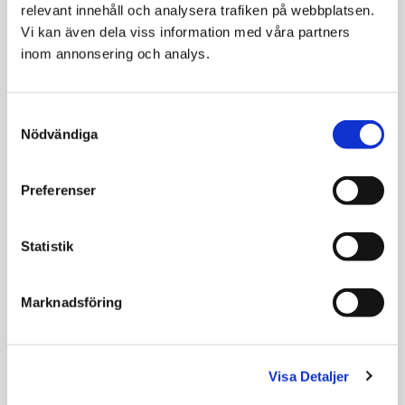
relevant innehåll och analysera trafiken på webbplatsen. 
Vi kan även dela viss information med våra partners 
inom annonsering och analys.
Relaterade produkter
Consent
Nödvändiga
Selection
SPARA
12
%
Preferenser
Statistik
Marknadsföring
Royal Canin
Specific Intensive
Veterinary Diets
Support F/C-IN-W
Gastrointestinal
7x95g
Visa Detaljer
Recovery Ultra
Helfoder till katter och
Soft Mousse