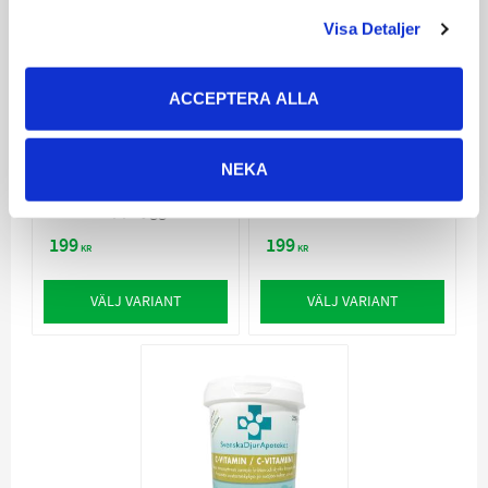
Visa Detaljer
ACCEPTERA ALLA
Svenska
Svenska
Djurapoteket
Djurapoteket Mage-
Blodpulver
Tarm
NEKA
För bättre päls,
Kostfiber för mag-
muskeluppbyggnad
tarmkanalens normala
och för dräktiga djur
funktion
199
199
KR
KR
VÄLJ VARIANT
VÄLJ VARIANT