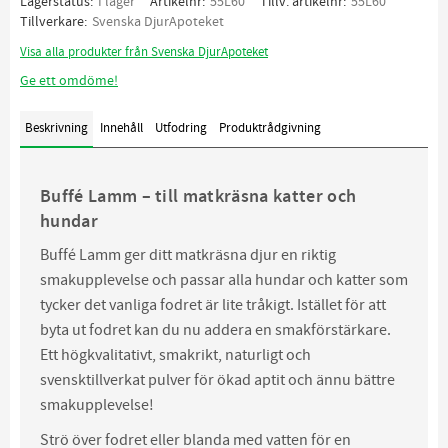
Lagerstatus
I lager
Artikelnr
55L60
Tillv. artikelnr
55L60
Tillverkare
Svenska DjurApoteket
Visa alla produkter från Svenska DjurApoteket
Ge ett omdöme!
Beskrivning
Innehåll
Utfodring
Produktrådgivning
Buffé Lamm – till matkräsna katter och
hundar
Buffé Lamm ger ditt matkräsna djur en riktig
smakupplevelse och passar alla hundar och katter som
tycker det vanliga fodret är lite tråkigt. Istället för att
byta ut fodret kan du nu addera en smakförstärkare.
Ett högkvalitativt, smakrikt, naturligt och
svensktillverkat pulver för ökad aptit och ännu bättre
smakupplevelse!
Strö över fodret eller blanda med vatten för en