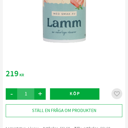
219
KR
-
+
KÖP
Lägg ti
STÄLL EN FRÅGA OM PRODUKTEN