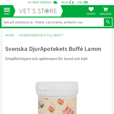
local_shipping
credit_card
FRI FRAKT ÖVER 600:-
SWISH
SVEA
KUNDVA
Meny
FAVORITER
HUND
HUNDFODER OCH TILLSKOTT
Svenska DjurApotekets Buffé Lamm
Smakförhöjare och aptitretare för hund och katt