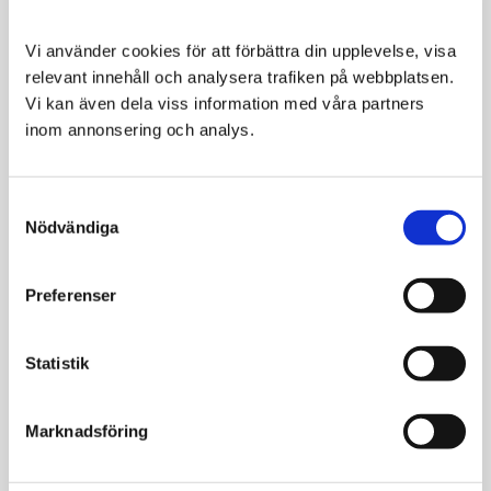
Vi använder cookies för att förbättra din upplevelse, visa 
relevant innehåll och analysera trafiken på webbplatsen. 
Vi kan även dela viss information med våra partners 
Svenska
Svenska
inom annonsering och analys.
DjurApotekets
DjurApotekets
Buffé Sushi
Buffé Oxkött
Smakförhöjare och
Smakförhöjare och
Consent
aptitretare för hund
aptitretare för hund
Nödvändiga
Selection
och katt
och katt
219
219
KR
KR
Preferenser
VÄLJ VARIANT
VÄLJ VARIANT
Statistik
Marknadsföring