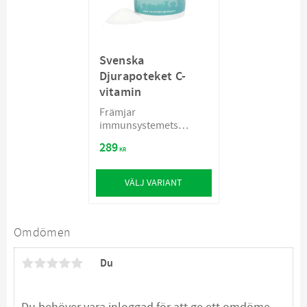
Svenska
Djurapoteket C-
vitamin
Främjar
immunsystemets
normala funktion
289
KR
VÄLJ VARIANT
Omdömen
Du