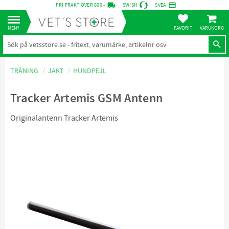
local_shipping
credit_card
FRI FRAKT ÖVER 600:-
SWISH
SVEA
KUNDVA
Meny
FAVORITER
TRÄNING
JAKT
HUNDPEJL
Tracker Artemis GSM Antenn
Originalantenn Tracker Artemis