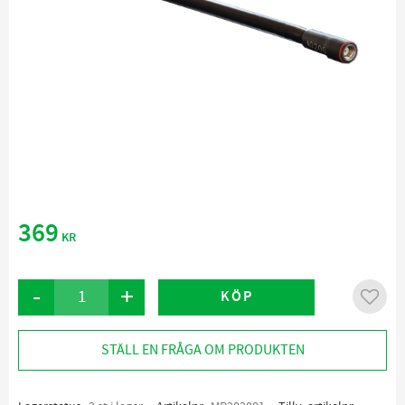
369
KR
-
+
KÖP
Lägg ti
STÄLL EN FRÅGA OM PRODUKTEN