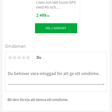
Liten och lätt hund-GPS
med 4G och
skallindikator
2 499
KR
VÄLJ VARIANT
Omdömen
Du
Bli den första att lämna ett omdöme.