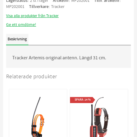
Lagerstatus
2 st i lager
Artikelnr
MP202001
Tillv. artikelnr
MP202001
Tillverkare
Tracker
Visa alla produkter från Tracker
Ge ett omdöme!
Beskrivning
Tracker Artemis original antenn. Längd 31 cm.
Relaterade produkter
SPARA
14
%