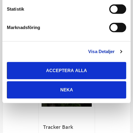
Tracker Hundväst
Tracker Hundväst
Statistik
Sisu
Luoto
Väst som passar till
Väst med flytförmåga
samtliga av Trackers
som passar till samtliga
Marknadsföring
pejlar
av Trackers pejlar
889
1 059
KR
KR
VÄLJ VARIANT
VÄLJ VARIANT
Visa Detaljer
ACCEPTERA ALLA
NEKA
Tracker Bark