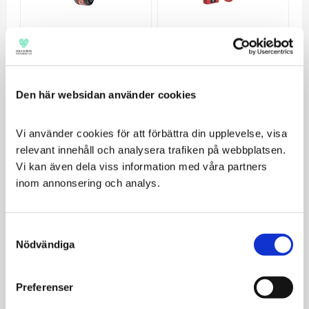
Tracker Artemis
Ultracom Avius
Hundpejl med GSM,
Hundpejl som är
skallräknare och 4G
vattentät och fungerar
även utan
Den här websidan använder cookies
7 995
telefontäckning
5 995
6 995
KR
KR
KR
Vi använder cookies för att förbättra din upplevelse, visa 
VÄLJ VARIANT
VÄLJ VARIANT
relevant innehåll och analysera trafiken på webbplatsen. 
Vi kan även dela viss information med våra partners 
inom annonsering och analys.
Consent
Nödvändiga
Selection
Preferenser