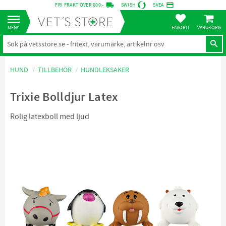
local_shipping
credit_card
FRI FRAKT ÖVER 600:-
SWISH
SVEA
KUNDVA
Meny
FAVORITER
HUND
TILLBEHÖR
HUNDLEKSAKER
Trixie Bolldjur Latex
Rolig latexboll med ljud