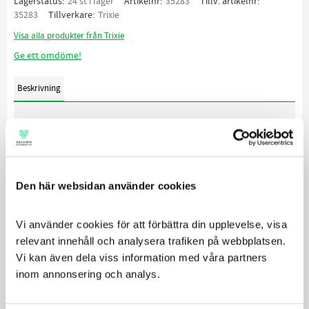
Lagerstatus
24 st i lager
Artikelnr
35283
Tillv. artikelnr
35283
Tillverkare
Trixie
Visa alla produkter från Trixie
Ge ett omdöme!
Beskrivning
Rolig latexboll med polyesterfleecefyllning och roligt
ljud.
Låter när man klämmer/tuggar på den!
Den här websidan använder cookies
Material: Latex
Storlek: 6cm
Vi använder cookies för att förbättra din upplevelse, visa 
Säljs styckvis och i mixade färger/figurer
relevant innehåll och analysera trafiken på webbplatsen. 
Vi kan även dela viss information med våra partners 
inom annonsering och analys.
Relaterade produkter