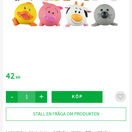
42
KR
-
+
KÖP
Lägg ti
STÄLL EN FRÅGA OM PRODUKTEN