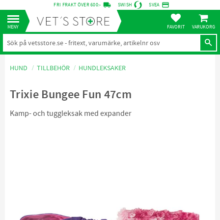
local_shipping
credit_card
FRI FRAKT ÖVER 600:-
SWISH
SVEA
KUNDVA
Meny
FAVORITER
HUND
TILLBEHÖR
HUNDLEKSAKER
Trixie Bungee Fun 47cm
Kamp- och tuggleksak med expander