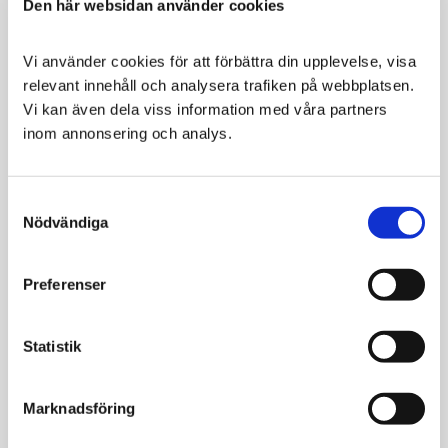
Den här websidan använder cookies
och rycken känns mindre i dina axlar eller leder tack
vare den inbyggda expander.
Vi använder cookies för att förbättra din upplevelse, visa 
Hundleksaken Bungee Fun är totalt 47 cm på längden
relevant innehåll och analysera trafiken på webbplatsen. 
och tuggdelen är 20 cm.
Vi kan även dela viss information med våra partners 
inom annonsering och analys.
Tillverkat av tålig polyster
Inbyggd expander
Greppvänlig polyster
Consent
Nödvändiga
Ljudlös
Selection
Levereras i mixade färger
Preferenser
Relaterade produkter
Statistik
Marknadsföring