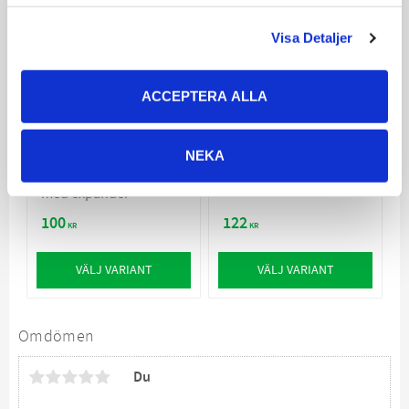
Visa Detaljer
ACCEPTERA ALLA
Trixie Bungee
Trixie Bungee
Dummy 47cm
Tugger med Ring
NEKA
Kamp- och tuggleksak
Rep för Dragkamp
med expander
100
122
KR
KR
VÄLJ VARIANT
VÄLJ VARIANT
Omdömen
Du