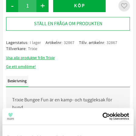
-
+
KÖP
Lägg ti
STÄLL EN FRÅGA OM PRODUKTEN
Lagerstatus
I lager
Artikelnr
32867
Tillv. artikelnr
32867
Tillverkare
Trixie
Visa alla produkter från Trixie
Ge ett omdöme!
Beskrivning
Trixie Bungee Fun är en kamp- och tuggleksak för
hund.
Den är tillverkad i kraftigt dubbelsytt polyester, bandet
har en inbyggd expander.
Kampleksaken kan kastas, slängas och kampas med