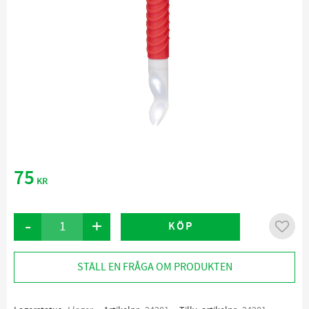
75
KR
-
+
KÖP
Lägg ti
STÄLL EN FRÅGA OM PRODUKTEN