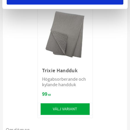
Trixie Handduk
Högabsorberande och
kylande handduk
99
KR
VÄLJ VARIANT