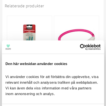
Relaterade produkter
Den här websidan använder cookies
Dogman
Trixie Flash Light
Fästingplockare
Ring USB Rosa
Vi använder cookies för att förbättra din upplevelse, visa 
Koben 3p
Blinkande eller
relevant innehåll och analysera trafiken på webbplatsen. 
kontinuerligt ljus till
Fästinplockare i olika
Vi kan även dela viss information med våra partners 
hund, rosa
storlekar
inom annonsering och analys.
35
140
KR
KR