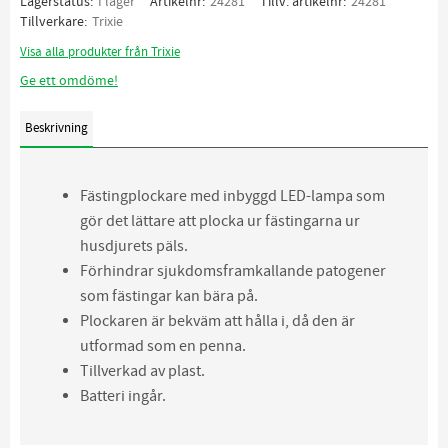
Lagerstatus
I lager
Artikelnr
24281
Tillv. artikelnr
24281
Tillverkare
Trixie
Visa alla produkter från Trixie
Ge ett omdöme!
Beskrivning
Fästingplockare med inbyggd LED-lampa som
gör det lättare att plocka ur fästingarna ur
husdjurets päls.
Förhindrar sjukdomsframkallande patogener
som fästingar kan bära på.
Plockaren är bekväm att hålla i, då den är
utformad som en penna.
Tillverkad av plast.
Batteri ingår.