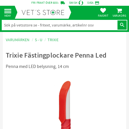
local_shipping
credit_card
FRI FRAKT ÖVER 600:-
SWISH
SVEA
KUNDVA
Meny
FAVORITER
VARUMÄRKEN
S - U
TRIXIE
Trixie Fästingplockare Penna Led
Penna med LED belysning, 14 cm