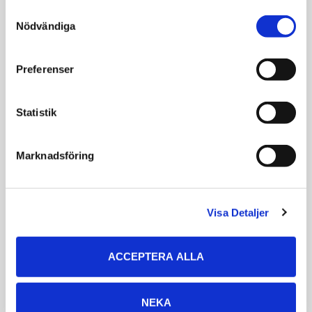
VÄLJ VARIANT
VÄLJ VARIANT
Consent
Nödvändiga
Selection
Preferenser
Statistik
Marknadsföring
Trixie Flash Light
Trixie Klicker på
Ring USB Grön
Nylonband
Visa Detaljer
Blinkande eller
Konsekvent ljud
kontinuerligt ljus till
hund, grön
ACCEPTERA ALLA
140
62
KR
KR
VÄLJ VARIANT
VÄLJ VARIANT
NEKA