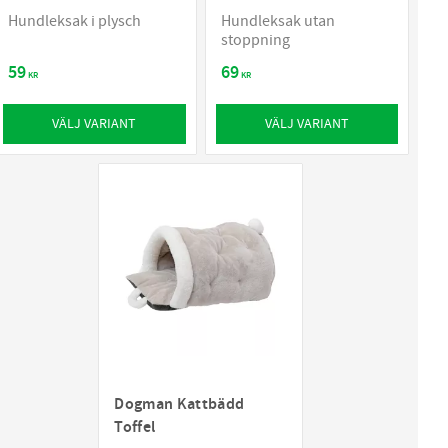
Hundleksak i plysch
Hundleksak utan
stoppning
59
69
KR
KR
VÄLJ VARIANT
VÄLJ VARIANT
Dogman Kattbädd
Toffel