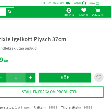
local_shipping
credit_card
FRI FRAKT ÖVER 600:-
SWISH
SVEA
KUNDVAGN
FAVORITER
LOGGA IN
rixie Igelkott Plysch 37cm
ndleksak utan pipljud
9
KR
-
+
KÖP
Lägg til
STÄLL EN FRÅGA OM PRODUKTEN
gerstatus
1 st i lager
Artikelnr
34833
Tillv. artikelnr
34833