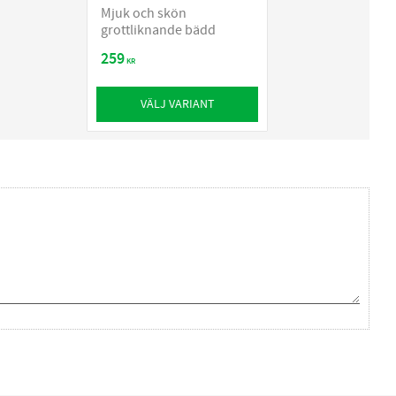
Mjuk och skön
grottliknande bädd
259
KR
VÄLJ VARIANT