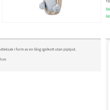
Ti
Vis
Ge
leksak i form av en lång igelkott utan pipljud.
37cm