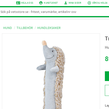
contact_phone
supervised_user_circle
person
add_circle_outline
MEJLA OSS
KUNDTJÄNST
MINA SIDOR
VÅRD & HÄLSA
HUND
TILLBEHÖR
HUNDLEKSAKER
T
Hu
8
La