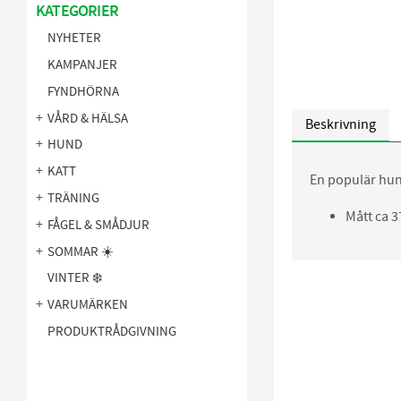
KATEGORIER
NYHETER
KAMPANJER
FYNDHÖRNA
VÅRD & HÄLSA
Beskrivning
HUND
KATT
En populär hund
TRÄNING
Mått ca 
FÅGEL & SMÅDJUR
SOMMAR ☀️
VINTER ❄️
VARUMÄRKEN
PRODUKTRÅDGIVNING