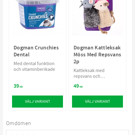
Dogman Crunchies
Dogman Kattleksak
Dental
Möss Med Repsvans
2p
Med dental funktion
och vitaminberikade
Kattleksak med
repsvans och
kattmynta
39
49
KR
KR
VÄLJ VARIANT
VÄLJ VARIANT
Omdömen