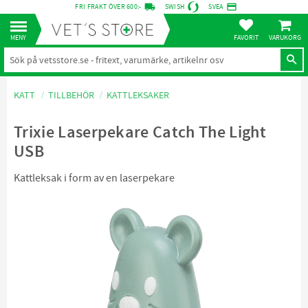
local_shipping
credit_card
FRI FRAKT ÖVER 600:-
SWISH
SVEA
KUNDVA
Meny
FAVORITER
KATT
TILLBEHÖR
KATTLEKSAKER
Trixie Laserpekare Catch The Light
USB
Kattleksak i form av en laserpekare