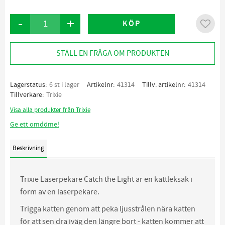
-
+
KÖP
Lägg ti
STÄLL EN FRÅGA OM PRODUKTEN
Lagerstatus
6 st i lager
Artikelnr
41314
Tillv. artikelnr
41314
Tillverkare
Trixie
Visa alla produkter från Trixie
Ge ett omdöme!
Beskrivning
Trixie Laserpekare Catch the Light är en kattleksak i
form av en laserpekare.
Trigga katten genom att peka ljusstrålen nära katten
för att sen dra iväg den längre bort - katten kommer att