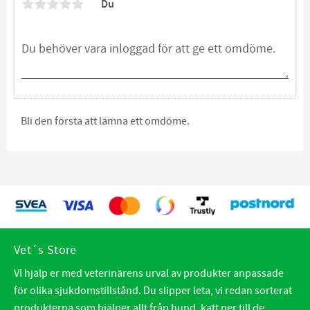
Du
Bli den första att lämna ett omdöme.
Vet´s Store
VI hjälp er med veterinärens urval av produkter anpassade
för olika sjukdomstillstånd. Du slipper leta, vi redan sorterat
produkterna som hjälper allt från hund, katt ner till de