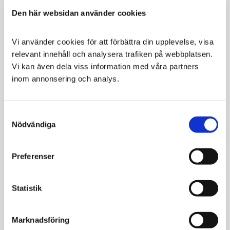
Den här websidan använder cookies
SPARA
10
%
Vi använder cookies för att förbättra din upplevelse, visa 
relevant innehåll och analysera trafiken på webbplatsen. 
Vi kan även dela viss information med våra partners 
inom annonsering och analys.
Dogman Kattens
Trixie Sprattlande
Consent
fyra favoriter
Fisk
Nödvändiga
Selection
Speciellt utvalda
Sprattlande fisk som
snacks med vitaminer
rör sig oregelbundet
Preferenser
vid beröring
129
44
49
KR
KR
KR
Statistik
VÄLJ VARIANT
VÄLJ VARIANT
Marknadsföring