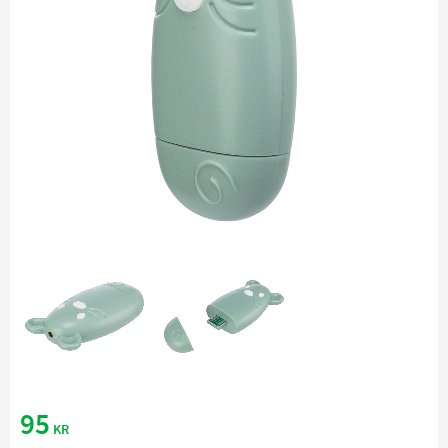
95
KR