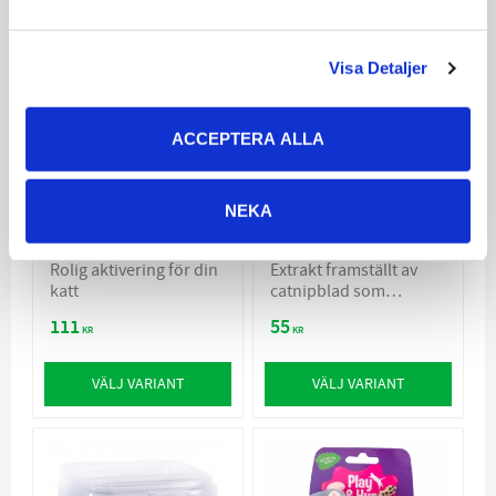
Visa Detaljer
ACCEPTERA ALLA
Trixie Cat Activity
Trixie Catnipspray
NEKA
Flip Board
175ml
Rolig aktivering för din
Extrakt framställt av
katt
catnipblad som
stimulerar katten till lek
111
55
KR
KR
VÄLJ VARIANT
VÄLJ VARIANT