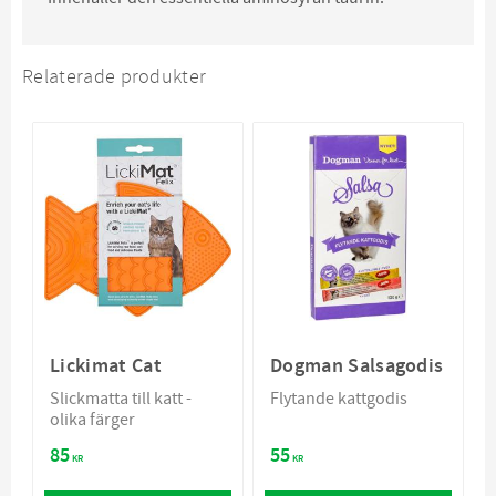
Relaterade produkter
Lickimat Cat
Dogman Salsagodis
Slickmatta till katt -
Flytande kattgodis
olika färger
85
55
KR
KR