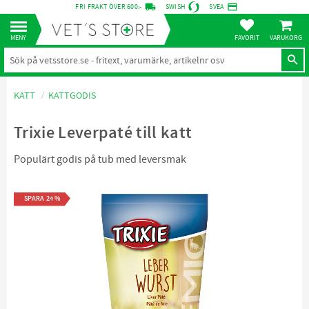
local_shipping
credit_card
FRI FRAKT ÖVER 600:-
SWISH
SVEA
KUNDVA
Meny
FAVORITER
KATT
KATTGODIS
Trixie Leverpaté till katt
Populärt godis på tub med leversmak
SPARA
24
%