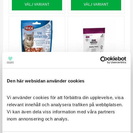
VÄLJ VARIANT
VÄLJ VARIANT
Trixie Tuna
Specific Healthy
Den här websidan använder cookies
Sandwiches
Cat Treats FT-H
Smak av tonfisk och
Hälsomsamt godis för
Vi använder cookies för att förbättra din upplevelse, visa 
kyckling
katt
relevant innehåll och analysera trafiken på webbplatsen. 
29
27
Vi kan även dela viss information med våra partners 
KR
KR
inom annonsering och analys.
VÄLJ VARIANT
VÄLJ VARIANT