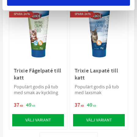
SPARA
24
%
SPARA
24
%
Trixie Fågelpaté till
Trixie Laxpaté till
katt
katt
Populärt godis på tub
Populärt godis på tub
med smak av kyckling
med laxsmak
37
49
37
49
KR
KR
KR
KR
VÄLJ VARIANT
VÄLJ VARIANT