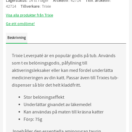
Lagerstatus
14 st i lager
Artikelnr
42714
Tillv. artikelnr
42714
Tillverkare
Trixie
Visa alla produkter från Trixie
Ge ett omdöme!
Beskrivning
Trixie Leverpaté är en populär godis på tub. Används
som t ex belöningsgodis, påfyllning till
aktiveringsleksaker eller kan med fördel underlätta
medicineringen av din katt. Passar även till Trixies tub-
dispenser så blir det helt kladdfritt.
Stor belöningseffekt
Underlättar givandet av läkemedel
Kan användas på maten till kräsna katter
Förp: 75g
Innehåller den essentiella aminosyran taurin.