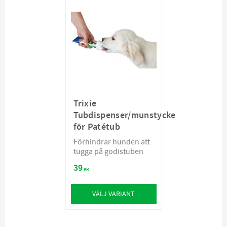
Trixie
Tubdispenser/munstycke
för Patétub
Förhindrar hunden att
tugga på godistuben
39
KR
VÄLJ VARIANT