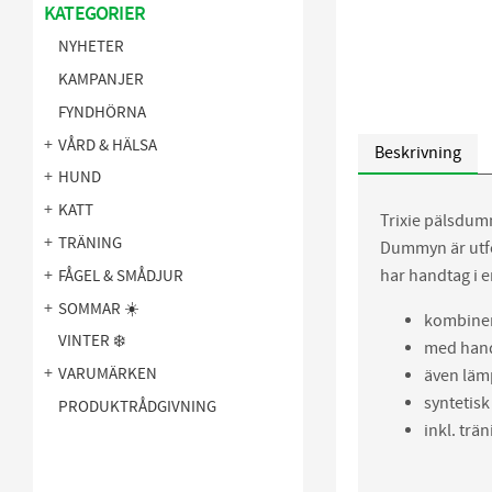
KATEGORIER
NYHETER
KAMPANJER
FYNDHÖRNA
VÅRD & HÄLSA
Beskrivning
HUND
KATT
Trixie pälsdumm
TRÄNING
Dummyn är utfor
har handtag i e
FÅGEL & SMÅDJUR
SOMMAR ☀️
kombinera
VINTER ❄️
med han
VARUMÄRKEN
även lämp
syntetisk
PRODUKTRÅDGIVNING
inkl. trä