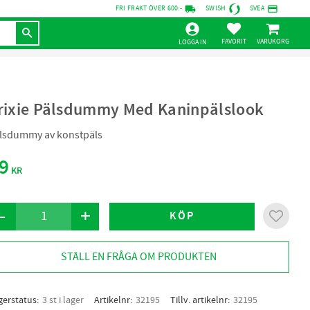
local_shipping
credit_card
FRI FRAKT ÖVER 600:-
SWISH
SVEA
KUNDVAGN
FAVORITER
LOGGA IN
rixie Pälsdummy Med Kaninpälslook
lsdummy av konstpäls
9
KR
-
+
KÖP
Lägg til
STÄLL EN FRÅGA OM PRODUKTEN
gerstatus
3 st i lager
Artikelnr
32195
Tillv. artikelnr
32195