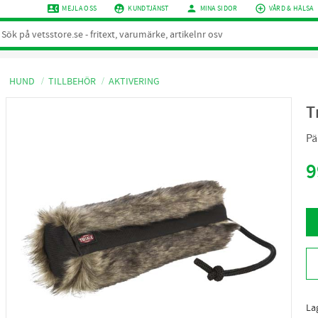
contact_phone
supervised_user_circle
person
add_circle_outline
MEJLA OSS
KUNDTJÄNST
MINA SIDOR
VÅRD & HÄLSA
HUND
TILLBEHÖR
AKTIVERING
T
Pä
9
La