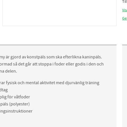
Ti
Vis
Ge
y är gjord av konstpäls som ska efterlikna kaninpäls.
mad så det går att stoppa i foder eller godis i den och
na delen.
r fysisk och mental aktivitet med djurvänlig träning
dtag
lig för våtfoder
 päls (polyester)
ningsinstruktioner