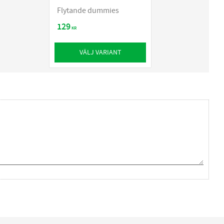
Flytande dummies
129
KR
VÄLJ VARIANT