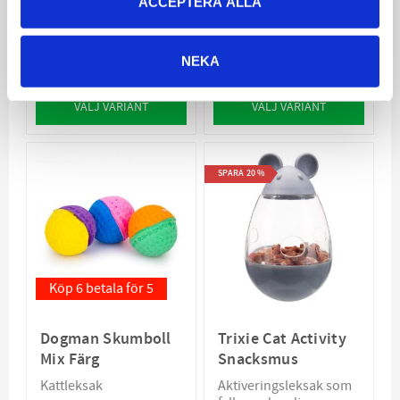
ACCEPTERA ALLA
Beaver
Classic 13cm
Med Catnip
Rolig kattleksak
94
15
NEKA
KR
KR
VÄLJ VARIANT
VÄLJ VARIANT
SPARA
20
%
Köp 6 betala för 5
Dogman Skumboll
Trixie Cat Activity
Mix Färg
Snacksmus
Kattleksak
Aktiveringsleksak som