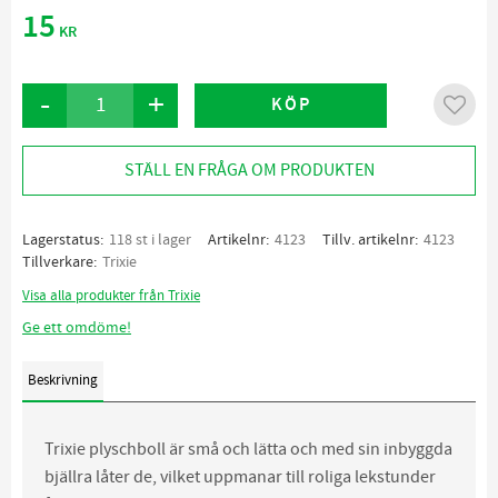
15
KR
-
+
KÖP
Lägg ti
STÄLL EN FRÅGA OM PRODUKTEN
Lagerstatus
118 st i lager
Artikelnr
4123
Tillv. artikelnr
4123
Tillverkare
Trixie
Visa alla produkter från Trixie
Ge ett omdöme!
Beskrivning
Trixie plyschboll är små och lätta och med sin inbyggda
bjällra låter de, vilket uppmanar till roliga lekstunder