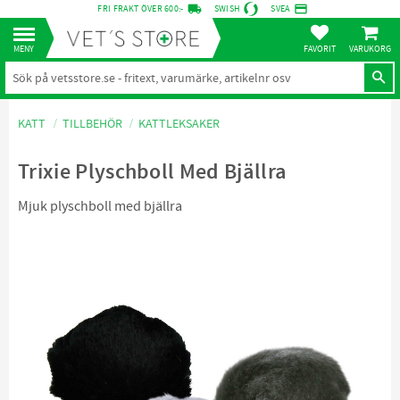
local_shipping
credit_card
FRI FRAKT ÖVER 600:-
SWISH
SVEA
KUNDVA
Meny
FAVORITER
KATT
TILLBEHÖR
KATTLEKSAKER
Trixie Plyschboll Med Bjällra
Mjuk plyschboll med bjällra