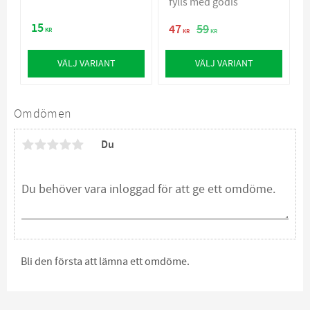
fylls med godis
15
47
59
KR
KR
KR
VÄLJ VARIANT
VÄLJ VARIANT
Omdömen
Du
Bli den första att lämna ett omdöme.