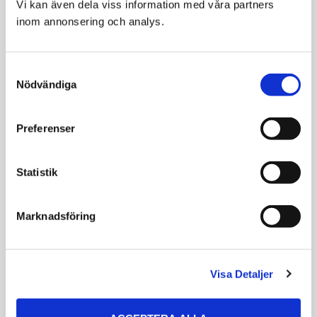
Vi kan även dela viss information med våra partners 
Pälsmus med
Dogman Möss 4-
inom annonsering och analys.
Kattmynta och
pack
Ljud
Kattleksak
12 cm
Consent
34
41
45
Nödvändiga
Selection
KR
KR
KR
VÄLJ VARIANT
VÄLJ VARIANT
Preferenser
Statistik
Marknadsföring
Köp 6 betala för 5
Visa Detaljer
Kong Refillables
Kitty Boinks