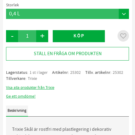
Storlek
-
+
KÖP
Lägg ti
STÄLL EN FRÅGA OM PRODUKTEN
Lagerstatus
1 st i lager
Artikelnr
25302
Tillv. artikelnr
25302
Tillverkare
Trixie
Visa alla produkter från Trixie
Ge ett omdöme!
Beskrivning
Trixie Skål är rostfri med plastlegering i dekorativ