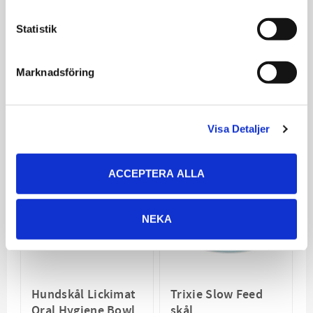
Fusion Blå
Fun Feeder Slo-
Bowl Lila
Rostfri skål med
Statistik
gummiring under
Förlänger måltiden upp
till 10 gånger
Marknadsföring
129
188
KR
KR
VÄLJ VARIANT
VÄLJ VARIANT
Visa Detaljer
SPARA
20
%
ACCEPTERA ALLA
NEKA
Hundskål Lickimat
Trixie Slow Feed
Oral Hygiene Bowl
skål