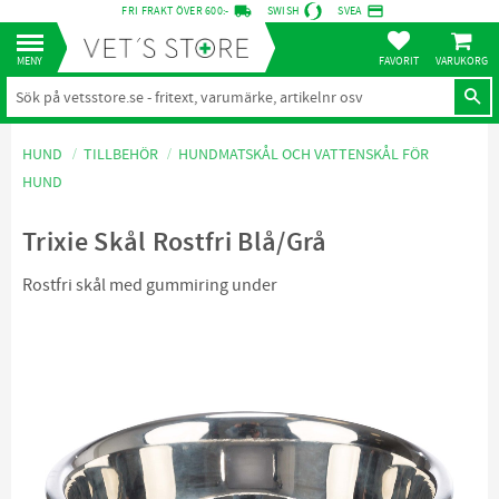
local_shipping
credit_card
FRI FRAKT ÖVER 600:-
SWISH
SVEA
KUNDVA
Meny
FAVORITER
HUND
TILLBEHÖR
HUNDMATSKÅL OCH VATTENSKÅL FÖR
HUND
Trixie Skål Rostfri Blå/Grå
Rostfri skål med gummiring under