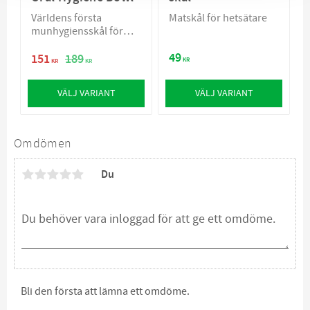
Världens första
Matskål för hetsätare
munhygiensskål för
hundar
49
151
189
KR
KR
KR
VÄLJ VARIANT
VÄLJ VARIANT
Omdömen
Du
Bli den första att lämna ett omdöme.