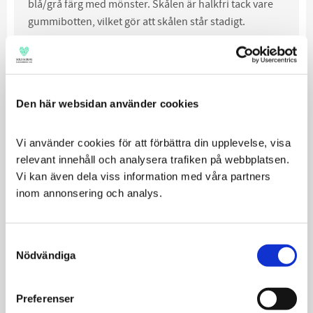
blå/grå färg med mönster. Skålen är halkfri tack vare
gummibotten, vilket gör att skålen står stadigt.
Finns i storlekarna 0,2l, 0,4l, 0,8l och 1,6l
0,2l är grundare och passar därför utmärkt till katter
Den här websidan använder cookies
Relaterade produkter
Vi använder cookies för att förbättra din upplevelse, visa 
relevant innehåll och analysera trafiken på webbplatsen. 
Vi kan även dela viss information med våra partners 
inom annonsering och analys.
Consent
Nödvändiga
Selection
Preferenser
Nobby Rostfri Skål
Outward Hound