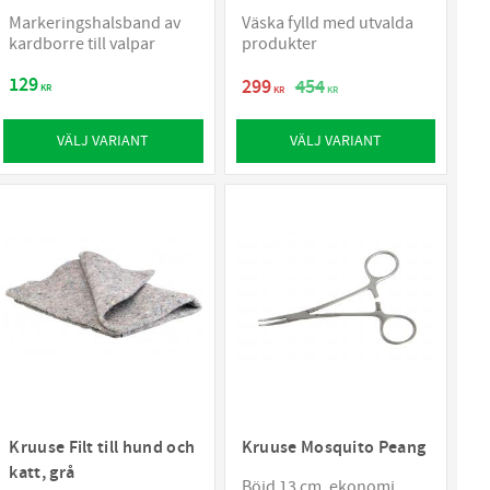
Markeringshalsband av
Väska fylld med utvalda
kardborre till valpar
produkter
129
299
454
KR
KR
KR
VÄLJ VARIANT
VÄLJ VARIANT
Kruuse Filt till hund och
Kruuse Mosquito Peang
katt, grå
Böjd 13 cm, ekonomi