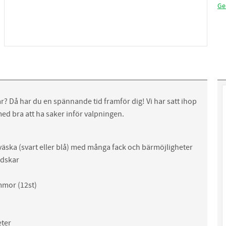
Ge
r? Då har du en spännande tid framför dig! Vi har satt ihop
med bra att ha saker inför valpningen.
väska (svart eller blå) med många fack och bärmöjligheter
dskar
mor (12st)
ter