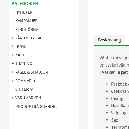
KATEGORIER
NYHETER
KAMPANJER
FYNDHÖRNA
VÅRD & HÄLSA
Beskrivning
HUND
KATT
Väntar du valpa
TRÄNING
en väska fylld 
I väskan ingår:
FÅGEL & SMÅDJUR
SOMMAR ☀️
Praktisk 
VINTER ❄️
Latexhan
VARUMÄRKEN
Peang
Navelkäm
PRODUKTRÅDGIVNING
Valpsug
Sax
Termome