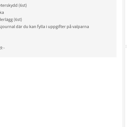
erskydd (6st)
ka
erlägg (6st)
journal där du kan fylla i uppgifter på valparna
9:-