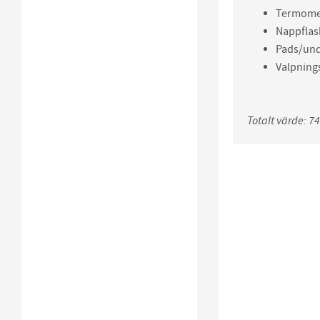
Termomet
Nappflas
Pads/und
Valpnings
Totalt värde: 74