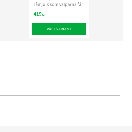
råmjölk som valparna får
419
KR
VÄLJ VARIANT