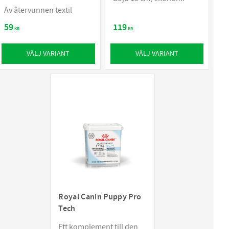
Av återvunnen textil
59
119
KR
KR
VÄLJ VARIANT
VÄLJ VARIANT
Royal Canin Puppy Pro
Tech
Ett komplement till den