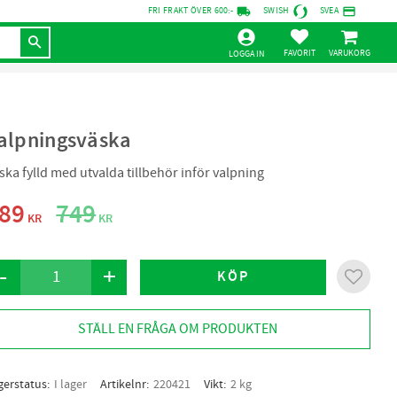
local_shipping
credit_card
FRI FRAKT ÖVER 600:-
SWISH
SVEA
KUNDVAGN
FAVORITER
LOGGA IN
alpningsväska
ska fylld med utvalda tillbehör inför valpning
edsatt pris:
Ordinarie pris:
89
749
KR
KR
-
+
KÖP
Lägg til
STÄLL EN FRÅGA OM PRODUKTEN
gerstatus
I lager
Artikelnr
220421
Vikt
2 kg