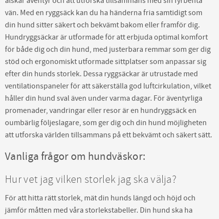
älskar äventyr och att utforska tillsammans med sin fyrbenta
vän. Med en ryggsäck kan du ha händerna fria samtidigt som
din hund sitter säkert och bekvämt bakom eller framför dig.
Hundryggsäckar är utformade för att erbjuda optimal komfort
för både dig och din hund, med justerbara remmar som ger dig
stöd och ergonomiskt utformade sittplatser som anpassar sig
efter din hunds storlek. Dessa ryggsäckar är utrustade med
ventilationspaneler för att säkerställa god luftcirkulation, vilket
håller din hund sval även under varma dagar. För äventyrliga
promenader, vandringar eller resor är en hundryggsäck en
oumbärlig följeslagare, som ger dig och din hund möjligheten
att utforska världen tillsammans på ett bekvämt och säkert sätt.
Vanliga frågor om hundväskor:
Hur vet jag vilken storlek jag ska välja?
För att hitta rätt storlek, mät din hunds längd och höjd och
jämför måtten med våra storlekstabeller. Din hund ska ha