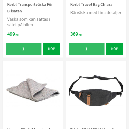
Kerbl Transportväska För
Kerbl Travel Bag Chiara
Bilsäten
Bärväska med fina detaljer
Väska som kan sättas i
sätet på bilen
499
369
KR
KR
KÖP
KÖP