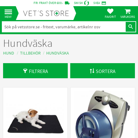
local_shipping
credit_card
FRI FRAKT ÖVER 600:-
SWISH
SVEA
KUNDVA
Meny
FAVORITER
Hundväska
HUND
TILLBEHÖR
HUNDVÄSKA
FILTRERA
SORTERA