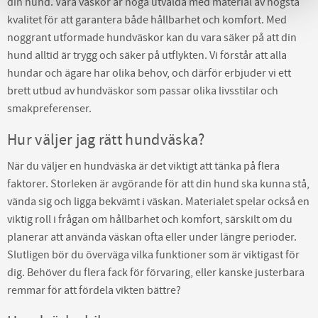
din hund. Våra väskor är noga utvalda med material av högsta
kvalitet för att garantera både hållbarhet och komfort. Med
noggrant utformade hundväskor kan du vara säker på att din
hund alltid är trygg och säker på utflykten. Vi förstår att alla
hundar och ägare har olika behov, och därför erbjuder vi ett
brett utbud av hundväskor som passar olika livsstilar och
smakpreferenser.
Hur väljer jag rätt hundväska?
När du väljer en hundväska är det viktigt att tänka på flera
faktorer. Storleken är avgörande för att din hund ska kunna stå,
vända sig och ligga bekvämt i väskan. Materialet spelar också en
viktig roll i frågan om hållbarhet och komfort, särskilt om du
planerar att använda väskan ofta eller under längre perioder.
Slutligen bör du överväga vilka funktioner som är viktigast för
dig. Behöver du flera fack för förvaring, eller kanske justerbara
remmar för att fördela vikten bättre?