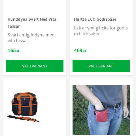
Hunddyna Svart Med Vita
Hurtta ECO Godispåse
Tassar
Extra rymlig ficka för godis
och leksaker
Svart antigliddyna med
vita tassar
165
469
KR
KR
VÄLJ VARIANT
VÄLJ VARIANT