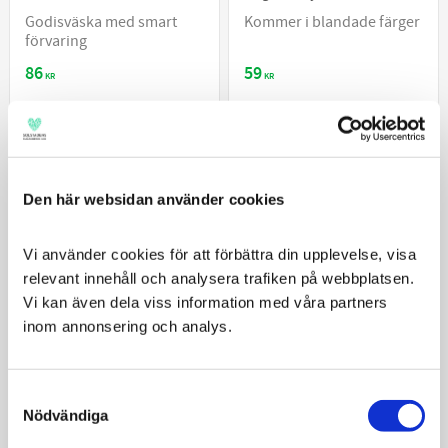
Godisväska med smart
Kommer i blandade färger​
förvaring
86
59
KR
KR
KÖP
KÖP
Den här websidan använder cookies
Vi använder cookies för att förbättra din upplevelse, visa 
relevant innehåll och analysera trafiken på webbplatsen. 
Vi kan även dela viss information med våra partners 
inom annonsering och analys.
Consent
Trixie Godisväska Twist
Trixie Transportväska Front
Nödvändiga
Selection
Treat
Svart/grå