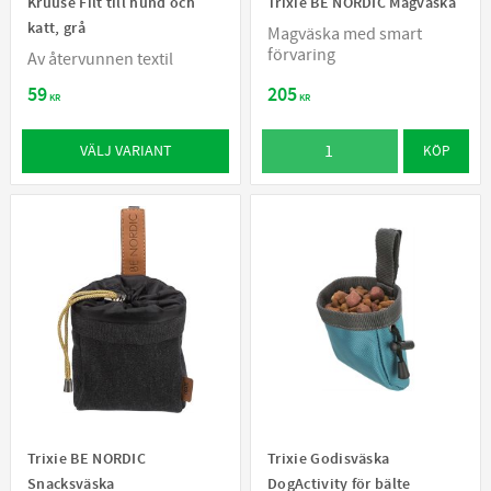
Kruuse Filt till hund och
Trixie BE NORDIC Magväska
katt, grå
Magväska med smart
förvaring
Av återvunnen textil
59
205
KR
KR
VÄLJ VARIANT
KÖP
Trixie BE NORDIC
Trixie Godisväska
Snacksväska
DogActivity för bälte