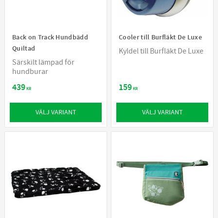
Back on Track Hundbädd
Cooler till Burfläkt De Luxe
Quiltad
Kyldel till Burfläkt De Luxe
Särskilt lämpad för
hundburar
439
159
KR
KR
VÄLJ VARIANT
VÄLJ VARIANT