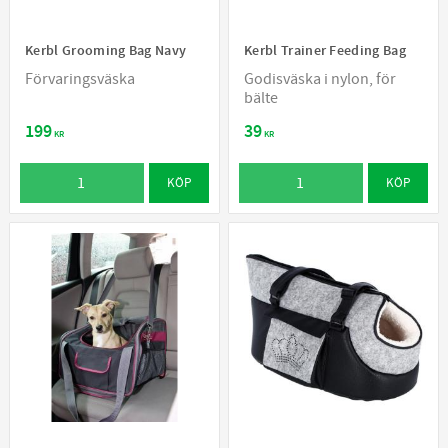
Kerbl Grooming Bag Navy
Kerbl Trainer Feeding Bag
Förvaringsväska
Godisväska i nylon, för
bälte
199
39
KR
KR
KÖP
KÖP