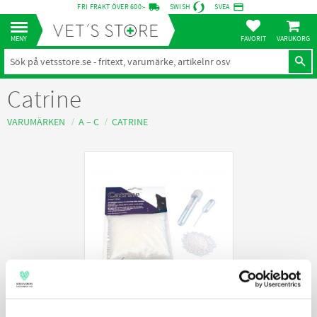
local_shipping
credit_card
FRI FRAKT ÖVER 600:-
SWISH
SVEA
KUNDVA
Meny
FAVORITER
Catrine
VARUMÄRKEN
A – C
CATRINE