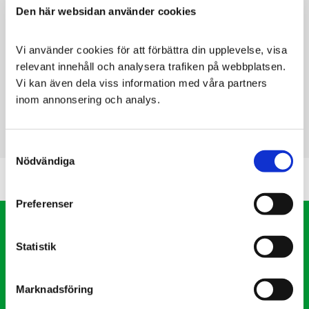
Catrine pärlgrus
Den här websidan använder cookies
För uppsamling av urin
från kattlådan
Vi använder cookies för att förbättra din upplevelse, visa 
79
KR
relevant innehåll och analysera trafiken på webbplatsen. 
Vi kan även dela viss information med våra partners 
KÖP
inom annonsering och analys.
Consent
Nödvändiga
Selection
Preferenser
Vet´s Store
Statistik
VI hjälp er med veterinärens urval av produkter anpassade
för olika sjukdomstillstånd. Du slipper leta, vi redan sorterat
produkterna som hjälper allt från hund, katt ner till de
Marknadsföring
minsta husdjuren.