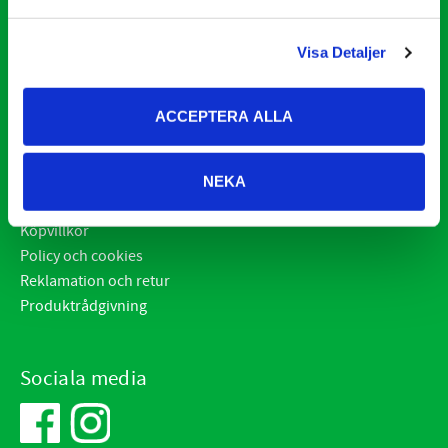
Kontakt
Visa Detaljer
E-post:
info@vetsstore.se
Öppettider: Mån-Fre: 07.30-16.30
ACCEPTERA ALLA
Adress: Frögatan 4, 653 36 Karlstad
Kundtjänst
NEKA
Hur handlar jag?
Köpvillkor
Policy och cookies
Reklamation och retur
Produktrådgivning
Sociala media