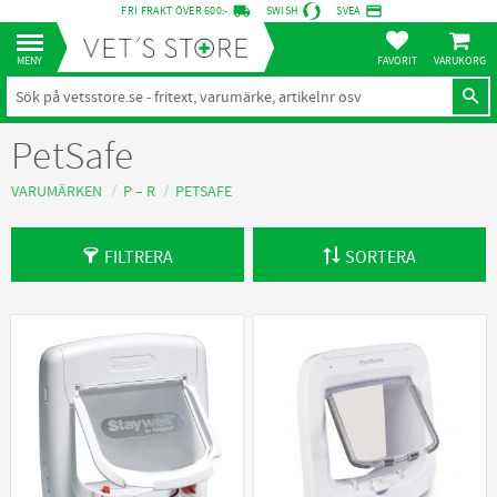
local_shipping
credit_card
FRI FRAKT ÖVER 600:-
SWISH
SVEA
KUNDVA
Meny
FAVORITER
PetSafe
VARUMÄRKEN
P – R
PETSAFE
FILTRERA
SORTERA