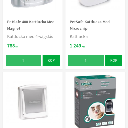
PetSafe 400 Kattlucka Med
PetSafe Kattlucka Med
Magnet
Microchip
Kattlucka med 4-vägslås
Kattlucka
788
1 249
KR
KR
KÖP
KÖP