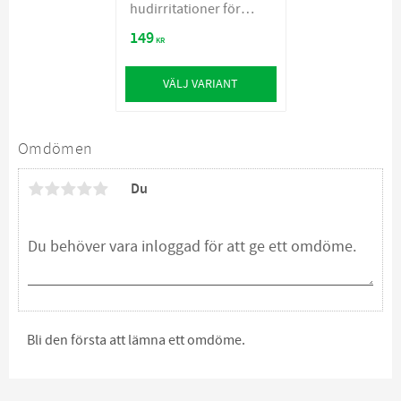
hudirritationer för
hund och katt
149
KR
VÄLJ VARIANT
Omdömen
Du
Bli den första att lämna ett omdöme.