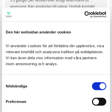
1-2 gånger per veckan eller enligt veterinärerns
anvisning. Kan användas till valpar. Undvik kontakt
med ögonen
Relaterade produkter
Den här websidan använder cookies
Vi använder cookies för att förbättra din upplevelse, visa 
relevant innehåll och analysera trafiken på webbplatsen. 
Vi kan även dela viss information med våra partners 
inom annonsering och analys.
Consent
Nödvändiga
Selection
Dechra DermAllay
Svenska
Oatmeal
Djurapoteket
Preferenser
Spraybalsam
Omega 3, 180
softgel kaps