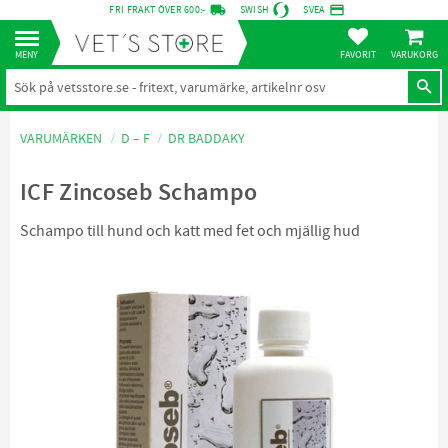
local_shipping
credit_card
FRI FRAKT ÖVER 600:-
SWISH
SVEA
KUNDVA
Meny
FAVORITER
VARUMÄRKEN
D – F
DR BADDAKY
ICF Zincoseb Schampo
Schampo till hund och katt med fet och mjällig hud