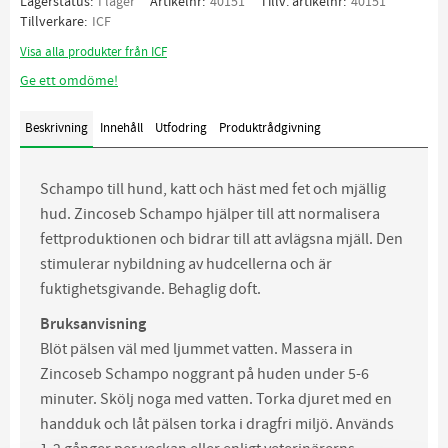
Lagerstatus
I lager
Artikelnr
40151
Tillv. artikelnr
40151
Tillverkare
ICF
Visa alla produkter från ICF
Ge ett omdöme!
Beskrivning
Innehåll
Utfodring
Produktrådgivning
Schampo till hund, katt och häst med fet och mjällig
hud. Zincoseb Schampo hjälper till att normalisera
fettproduktionen och bidrar till att avlägsna mjäll. Den
stimulerar nybildning av hudcellerna och är
fuktighetsgivande. Behaglig doft.
Bruksanvisning
Blöt pälsen väl med ljummet vatten. Massera in
Zincoseb Schampo noggrant på huden under 5-6
minuter. Skölj noga med vatten. Torka djuret med en
handduk och låt pälsen torka i dragfri miljö. Används