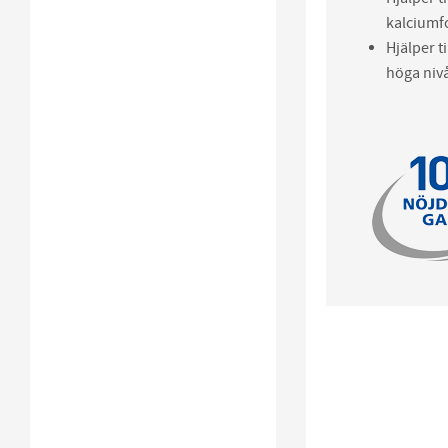
kalciumfo
Hjälper t
höga nivå