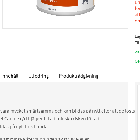
un
fö
at
om
La
Ti
Vis
Ge
Innehåll
Utfodring
Produktrådgivning
vara mycket smärtsamma och kan bildas på nytt efter att de lösts u
t Canine c/d hjälper till att minska risken för att
ildas på nytt hos hundar.
ll att minska återbildningen av struvit- eller