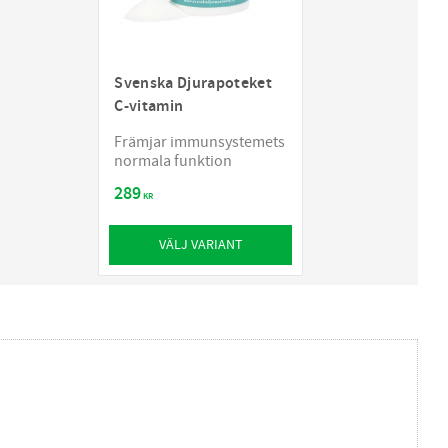
Svenska Djurapoteket
C-vitamin
Främjar immunsystemets
normala funktion
289
KR
VÄLJ VARIANT