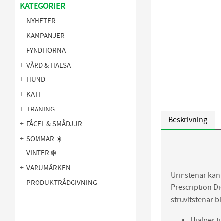
KATEGORIER
NYHETER
KAMPANJER
FYNDHÖRNA
VÅRD & HÄLSA
HUND
KATT
TRÄNING
Beskrivning
FÅGEL & SMÅDJUR
SOMMAR ☀️
VINTER ❄️
VARUMÄRKEN
Urinstenar kan 
PRODUKTRÅDGIVNING
Prescription Die
struvitstenar b
Hjälper ti