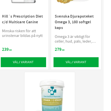
Hill´s Prescription Diet
Svenska Djurapoteket
c/d Multicare Canine
Omega 3, 180 softgel
kaps
Minska risken för att
urinstenar bildas på nytt
Omega 3 är viktigt för
celler, hud, päls, leder,
hjärta och tassar
239
279
KR
KR
VÄLJ VARIANT
VÄLJ VARIANT