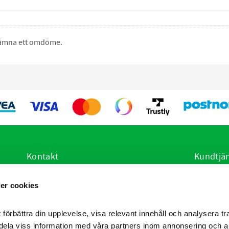
 lämna ett omdöme.
Kontakt
Kundtjä
E-post:
info@vetsstore.se
Hur handl
er cookies
i
Öppettider: Mån-Fre: 07.30-16.30
Köpvillko
Adress: Frögatan 4, 653 36 Karlstad
Policy oc
Reklamati
 förbättra din upplevelse, visa relevant innehåll och analysera tra
Produktrå
dela viss information med våra partners inom annonsering och a