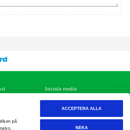
nst
Sociala media
ar jag?
r
ACCEPTERA ALLA
h cookies
on och retur
fiken på 
NEKA
dgivning
nalys.