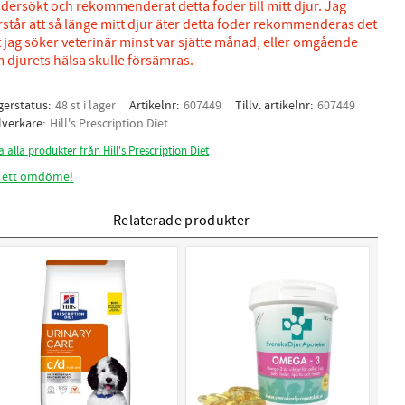
dersökt och rekommenderat detta foder till mitt djur. Jag
rstår att så länge mitt djur äter detta foder rekommenderas det
t jag söker veterinär minst var sjätte månad, eller omgående
 djurets hälsa skulle försämras.
gerstatus
48 st i lager
Artikelnr
607449
Tillv. artikelnr
607449
llverkare
Hill's Prescription Diet
a alla produkter från Hill's Prescription Diet
 ett omdöme!
Relaterade produkter
pp.