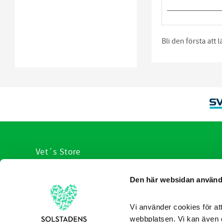
Bli den första att
Vet´s Store
VI hjälp er med veterinärens urval av produkter
Den här websidan använd
anpassade för olika sjukdomstillstånd. Du slipper leta, v
redan sorterat produkterna som hjälper allt från hund,
katt ner till de minsta husdjuren.
Vi använder cookies för att
webbplatsen. Vi kan även 