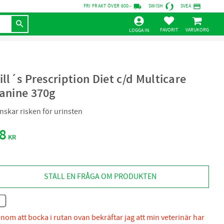
local_shipping
credit_card
FRI FRAKT ÖVER 600:-
SWISH
SVEA
KUNDVAGN
FAVORITER
LOGGA IN
ill´s Prescription Diet c/d Multicare
anine 370g
nskar risken för urinsten
8
KR
STÄLL EN FRÅGA OM PRODUKTEN
nom att bocka i rutan ovan bekräftar jag att min veterinär har