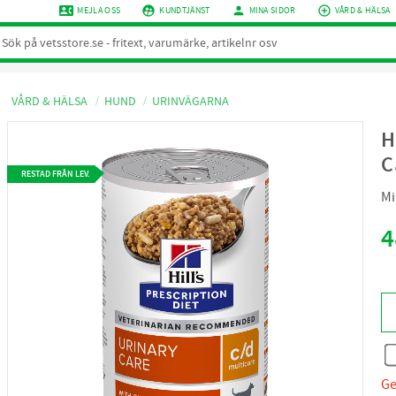
contact_phone
supervised_user_circle
person
add_circle_outline
MEJLA OSS
KUNDTJÄNST
MINA SIDOR
VÅRD & HÄLSA
VÅRD & HÄLSA
HUND
URINVÄGARNA
H
C
RESTAD FRÅN LEV.
Mi
4
Ge