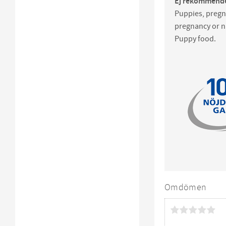
Ej rekommende
Puppies, pregn
pregnancy or n
Puppy food.
Omdömen