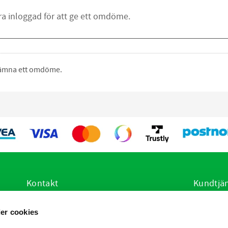
 lämna ett omdöme.
Kontakt
Kundtjä
E-post:
info@vetsstore.se
Hur handl
er cookies
i
Öppettider: Mån-Fre: 07.30-16.30
Köpvillko
Adress: Frögatan 4, 653 36 Karlstad
Policy oc