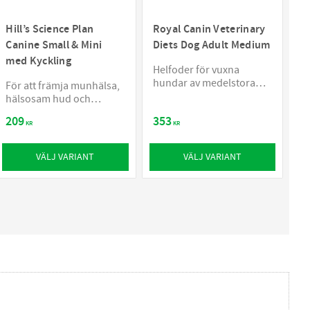
Hill’s Science Plan
Royal Canin Veterinary
Canine Small & Mini
Diets Dog Adult Medium
med Kyckling
Helfoder för vuxna
hundar av medelstora
För att främja munhälsa,
raser
hälsosam hud och
hälsosam matsmältning
209
353
hos hundar av små raser
KR
KR
VÄLJ VARIANT
VÄLJ VARIANT