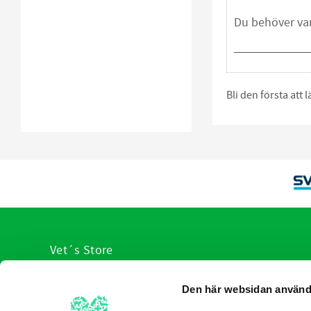
Bli den första att
Vet´s Store
VI hjälp er med veterinärens urval av produkter
Den här websidan använd
anpassade för olika sjukdomstillstånd. Du slipper leta, v
redan sorterat produkterna som hjälper allt från hund,