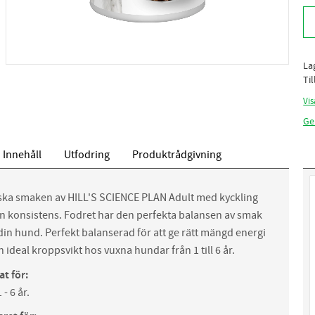
La
Ti
Vis
Ge
Innehåll
Utfodring
Produktrådgivning
lska smaken av HILL'S SCIENCE PLAN Adult med kyckling
en konsistens. Fodret har den perfekta balansen av smak
din hund. Perfekt balanserad för att ge rätt mängd energi
n ideal kroppsvikt hos vuxna hundar från 1 till 6 år.
t för:
- 6 år.