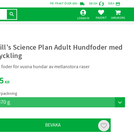
local_shipping
credit_card
FRI FRAKT ÖVER 600:-
SWISH
SVEA
KUNDVAGN
FAVORITER
LOGGA IN
ill’s Science Plan Adult Hundfoder med
yckling
t foder för vuxna hundar av mellanstora raser
5
KR
rpackning
BEVAKA
Lägg till i favor