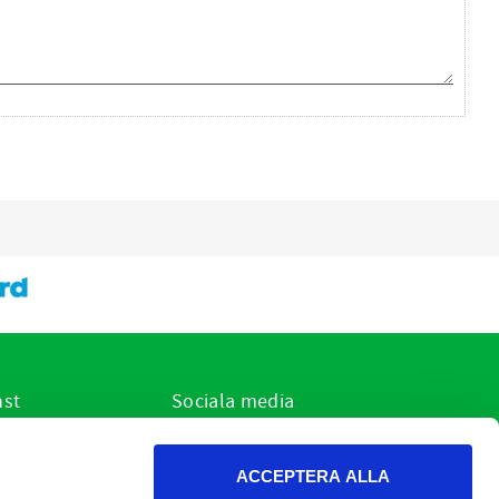
nst
Sociala media
ar jag?
r
ACCEPTERA ALLA
h cookies