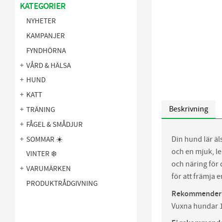
KATEGORIER
NYHETER
KAMPANJER
FYNDHÖRNA
VÅRD & HÄLSA
HUND
KATT
Beskrivning
TRÄNING
FÅGEL & SMÅDJUR
Din hund lär ä
SOMMAR ☀️
och en mjuk, l
VINTER ❄️
och näring för 
VARUMÄRKEN
för att främja e
PRODUKTRÅDGIVNING
Rekommendera
Vuxna hundar 1 