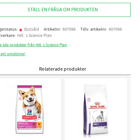
STÄLL EN FRÅGA OM PRODUKTEN
gerstatus
Slutsåld
Artikelnr
607098
Tillv. artikelnr
607098
llverkare
Hill´s Science Plan
a alla produkter från Hill´s Science Plan
 ett omdöme!
Relaterade produkter