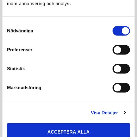
inom annonsering och analys.
Consent
Relaterade produkter
Nödvändiga
Selection
Preferenser
SPANNMÅLSFRI
Statistik
Marknadsföring
Monster Dental
Petosan
Visa Detaljer
Chew Grain Free
Tandborste
Small
Dubbelsidig
Dentalsticks som
ACCEPTERA ALLA