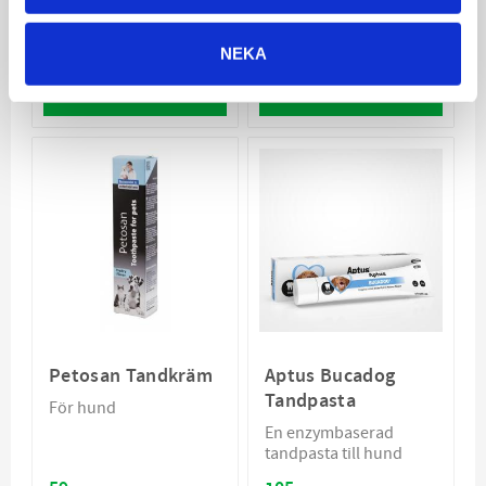
främjar hundens
munhälsa
59
99
KR
KR
NEKA
VÄLJ VARIANT
VÄLJ VARIANT
Petosan Tandkräm
Aptus Bucadog
Tandpasta
För hund
En enzymbaserad
tandpasta till hund