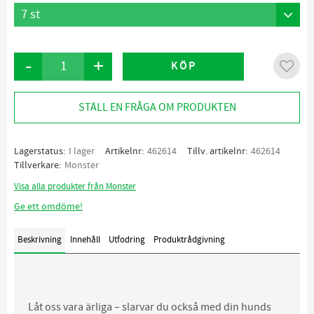
-
+
KÖP
Lägg ti
STÄLL EN FRÅGA OM PRODUKTEN
Lagerstatus
I lager
Artikelnr
462614
Tillv. artikelnr
462614
Tillverkare
Monster
Visa alla produkter från Monster
Ge ett omdöme!
Beskrivning
Innehåll
Utfodring
Produktrådgivning
Låt oss vara ärliga – slarvar du också med din hunds