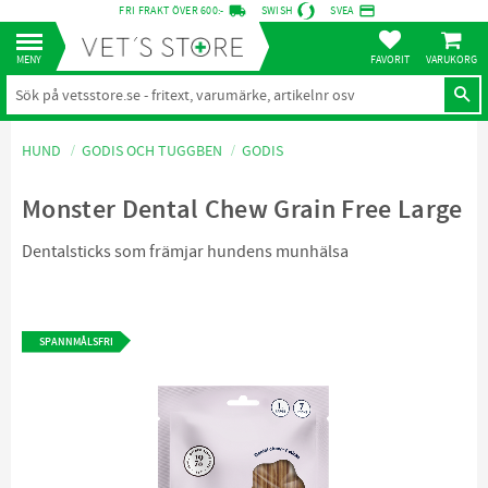
local_shipping
credit_card
FRI FRAKT ÖVER 600:-
SWISH
SVEA
KUNDVA
Meny
FAVORITER
HUND
GODIS OCH TUGGBEN
GODIS
Monster Dental Chew Grain Free Large
Dentalsticks som främjar hundens munhälsa
SPANNMÅLSFRI