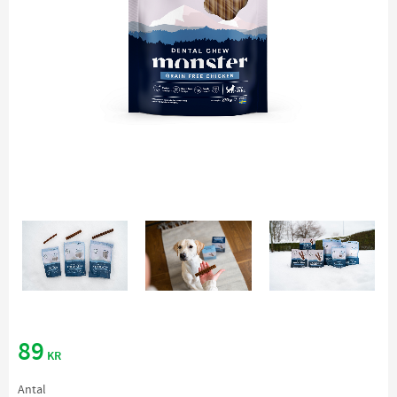
89
KR
Antal