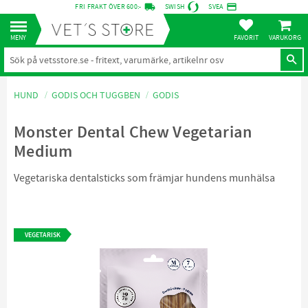
local_shipping
credit_card
FRI FRAKT ÖVER 600:-
SWISH
SVEA
KUNDVA
Meny
FAVORITER
HUND
GODIS OCH TUGGBEN
GODIS
Monster Dental Chew Vegetarian
Medium
Vegetariska dentalsticks som främjar hundens munhälsa
VEGETARISK