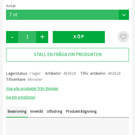
Antal
-
+
KÖP
Lägg ti
STÄLL EN FRÅGA OM PRODUKTEN
Lagerstatus
I lager
Artikelnr
462618
Tillv. artikelnr
462618
Tillverkare
Monster
Visa alla produkter från Monster
Ge ett omdöme!
Beskrivning
Innehåll
Utfodring
Produktrådgivning