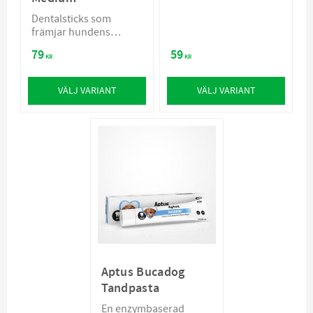
Dentalsticks som
främjar hundens
munhälsa
79
59
KR
KR
VÄLJ VARIANT
VÄLJ VARIANT
Aptus Bucadog
Tandpasta
En enzymbaserad