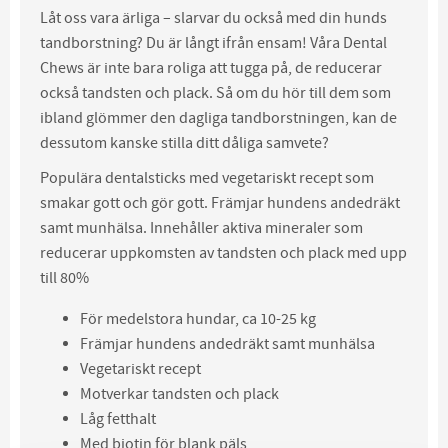
Låt oss vara ärliga – slarvar du också med din hunds
tandborstning? Du är långt ifrån ensam! Våra Dental
Chews är inte bara roliga att tugga på, de reducerar
också tandsten och plack. Så om du hör till dem som
ibland glömmer den dagliga tandborstningen, kan de
dessutom kanske stilla ditt dåliga samvete?
Populära dentalsticks med vegetariskt recept som
smakar gott och gör gott. Främjar hundens andedräkt
samt munhälsa. Innehåller aktiva mineraler som
reducerar uppkomsten av tandsten och plack med upp
till 80%
För medelstora hundar, ca 10-25 kg
Främjar hundens andedräkt samt munhälsa
Vegetariskt recept
Motverkar tandsten och plack
Låg fetthalt
Med biotin för blank päls