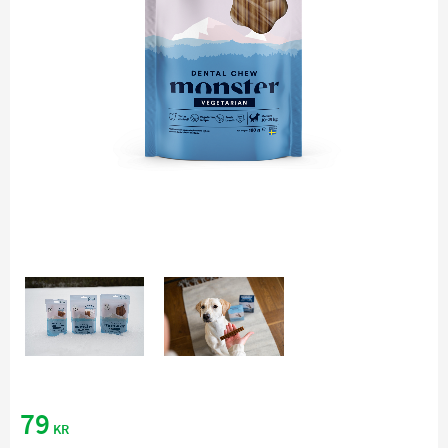
79
KR