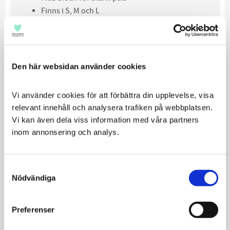
Finns i S, M och L
Finns i veckopack (7st) eller i månadsbox (28st)
Den här websidan använder cookies
Relaterade produkter
Vi använder cookies för att förbättra din upplevelse, visa 
relevant innehåll och analysera trafiken på webbplatsen. 
Vi kan även dela viss information med våra partners 
VEGETARISK
inom annonsering och analys.
Consent
Nödvändiga
Selection
Petosan
Monster Dental
Preferenser
Tandborste
Chew Vegetarian