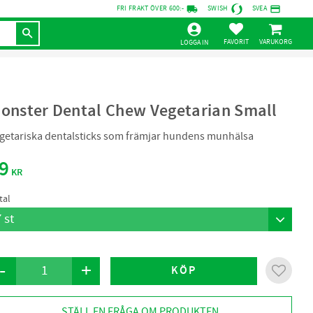
local_shipping
credit_card
FRI FRAKT ÖVER 600:-
SWISH
SVEA
KUNDVAGN
FAVORITER
LOGGA IN
onster Dental Chew Vegetarian Small
getariska dentalsticks som främjar hundens munhälsa
9
KR
tal
-
+
KÖP
Lägg til
STÄLL EN FRÅGA OM PRODUKTEN