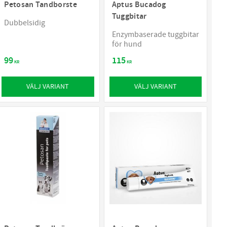
Petosan Tandborste
Aptus Bucadog
Tuggbitar
Dubbelsidig
Enzymbaserade tuggbitar
för hund
99
115
KR
KR
VÄLJ VARIANT
VÄLJ VARIANT