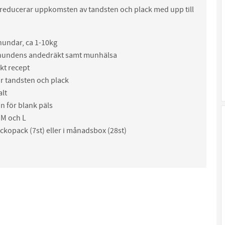
reducerar uppkomsten av tandsten och plack med upp till
hundar, ca 1-10kg
hundens andedräkt samt munhälsa
kt recept
r tandsten och plack
alt
n för blank päls
, M och L
eckopack (7st) eller i månadsbox (28st)