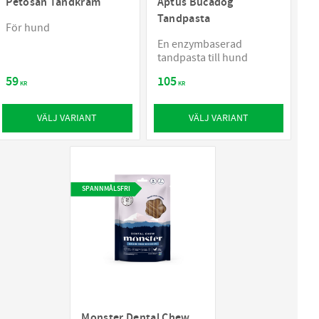
Petosan Tandkräm
Aptus Bucadog
Tandpasta
För hund
En enzymbaserad
tandpasta till hund
59
105
KR
KR
VÄLJ VARIANT
VÄLJ VARIANT
SPANNMÅLSFRI
Monster Dental Chew