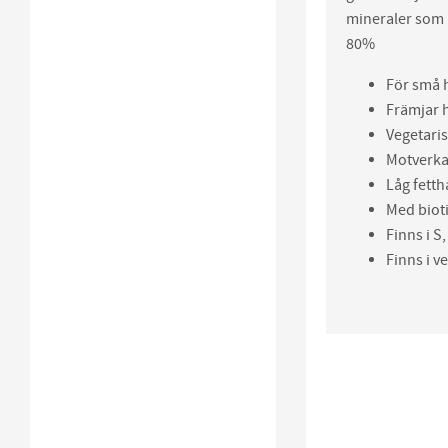
mineraler som 
80%
För små 
Främjar 
Vegetaris
Motverka
Låg fetth
Med bioti
Finns i S
Finns i v