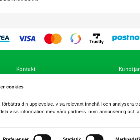
Kontakt
Kundtjä
E-post:
info@vetsstore.se
Hur handl
er cookies
i
Öppettider: Mån-Fre: 07.30-16.30
Köpvillko
Adress: Frögatan 4, 653 36 Karlstad
Policy oc
Reklamati
 förbättra din upplevelse, visa relevant innehåll och analysera tra
Produktrå
dela viss information med våra partners inom annonsering och a
Preferenser
Statistik
Marknadsf