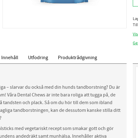
La
Ti
Vis
Ge
Innehåll
Utfodring
Produktrådgivning
liga – slarvar du också med din hunds tandborstning? Du är
am! Våra Dental Chews är inte bara roliga att tugga på, de
å tandsten och plack. Så om du hör till dem som ibland
gliga tandborstningen, kan de dessutom kanske stilla ditt
?
lsticks med vegetariskt recept som smakar gott och gör
hundens andedräkt samt munhälsa. Innehåller aktiva