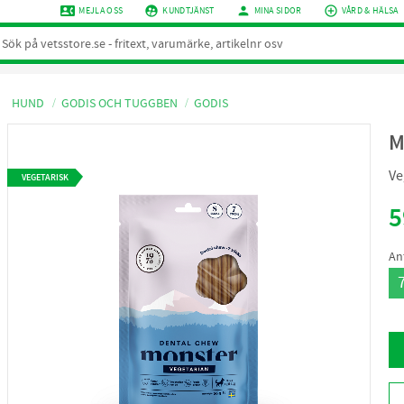
contact_phone
supervised_user_circle
person
add_circle_outline
MEJLA OSS
KUNDTJÄNST
MINA SIDOR
VÅRD & HÄLSA
HUND
GODIS OCH TUGGBEN
GODIS
M
Ve
VEGETARISK
5
An