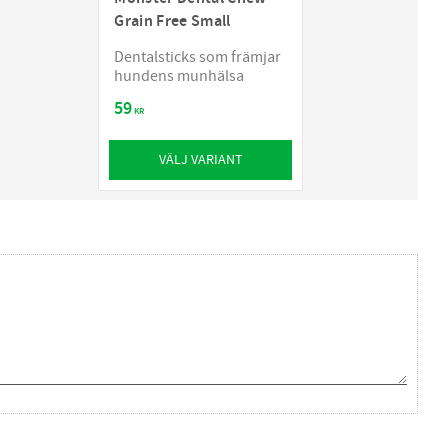
Grain Free Small
Dentalsticks som främjar
hundens munhälsa
59
KR
VÄLJ VARIANT