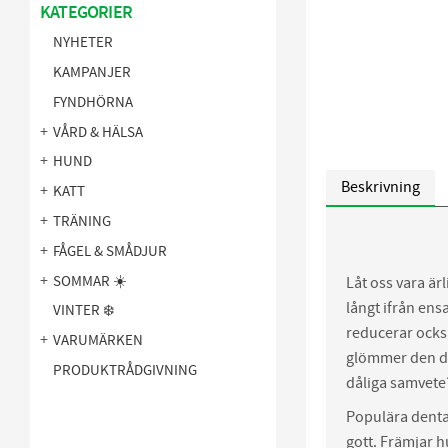
KATEGORIER
NYHETER
KAMPANJER
FYNDHÖRNA
VÅRD & HÄLSA
HUND
Beskrivning
KATT
TRÄNING
FÅGEL & SMÅDJUR
SOMMAR ☀️
Låt oss vara är
långt ifrån ens
VINTER ❄️
reducerar ocks
VARUMÄRKEN
glömmer den da
PRODUKTRÅDGIVNING
dåliga samvete
Populära denta
gott. Främjar 