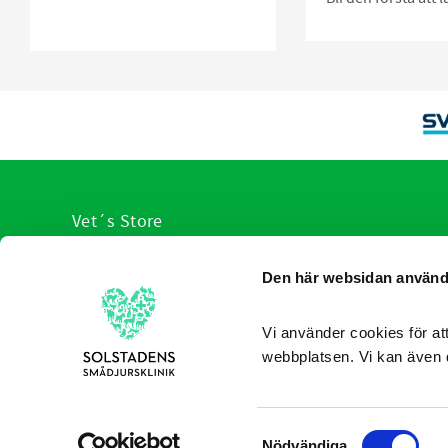
Vet´s Store
VI hjälp er med veterinärens urval av produkter
Den här websidan använd
anpassade för olika sjukdomstillstånd. Du slipper leta, v
redan sorterat produkterna som hjälper allt från hund,
katt ner till de minsta husdjuren.
Vi använder cookies för att
webbplatsen. Vi kan även 
Consent
Nödvändiga