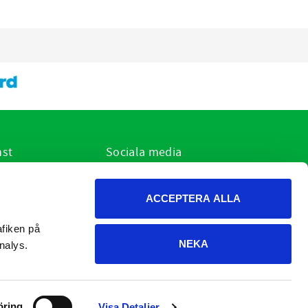
nst
Sociala media
ar jag?
r
ACCEPTERA ALLA
h cookies
on och retur
fiken på 
NEKA
dgivning
nalys.
öring
Visa Detaljer