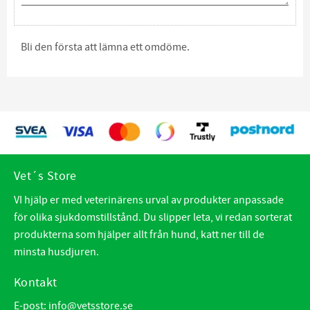
Bli den första att lämna ett omdöme.
Vet´s Store
VI hjälp er med veterinärens urval av produkter anpassade
för olika sjukdomstillstånd. Du slipper leta, vi redan sorterat
produkterna som hjälper allt från hund, katt ner till de
minsta husdjuren.
Kontakt
E-post:
info@vetsstore.se