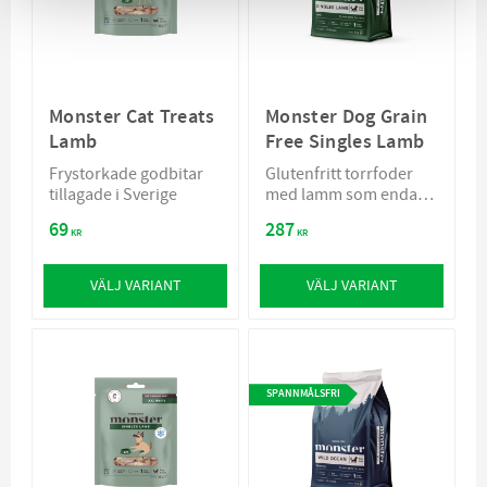
Monster Cat Treats
Monster Dog Grain
Lamb
Free Singles Lamb
Frystorkade godbitar
Glutenfritt torrfoder
tillagade i Sverige
med lamm som enda
proteinkälla
69
287
KR
KR
VÄLJ VARIANT
VÄLJ VARIANT
SPANNMÅLSFRI