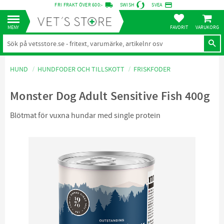
local_shipping
credit_card
FRI FRAKT ÖVER 600:-
SWISH
SVEA
KUNDVA
Meny
FAVORITER
HUND
HUNDFODER OCH TILLSKOTT
FRISKFODER
Monster Dog Adult Sensitive Fish 400g
Blötmat för vuxna hundar med single protein