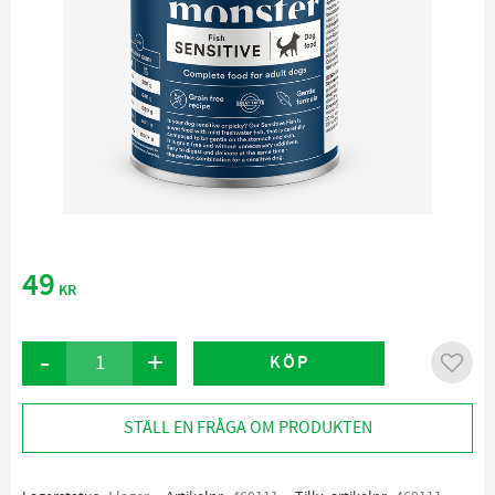
49
KR
-
+
KÖP
Lägg ti
STÄLL EN FRÅGA OM PRODUKTEN