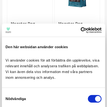
Monster Dog
Monster Dog
Sausage Single
Original Sensitive
Protein
White Fish Small
Bites
Monstergoda korvar till
träning och mat.
Glutenfritt torrfoder
Den här websidan använder cookies
med små bitar för t ex
känslig hund
29
349
Vi använder cookies för att förbättra din upplevelse, visa 
KR
KR
relevant innehåll och analysera trafiken på webbplatsen. 
VÄLJ VARIANT
VÄLJ VARIANT
Vi kan även dela viss information med våra partners 
inom annonsering och analys.
SPARA
10
%
Consent
GLUTENFRI
SPANNMÅLSFRI
Nödvändiga
Selection