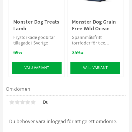
Monster Dog Treats
Monster Dog Grain
Lamb
Free Wild Ocean
​Frystorkade godbitar
Spannmålsfritt
tillagade i Sverige
torrfoder för t ex
känslig hund eller om
69
359
man bara vill att pälsen
KR
KR
ska få lite extra glans
och lyster
VÄLJ VARIANT
VÄLJ VARIANT
Omdömen
Du