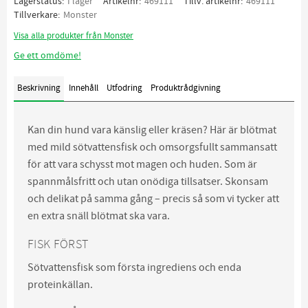
Lagerstatus
I lager
Artikelnr
469111
Tillv. artikelnr
469111
Tillverkare
Monster
Visa alla produkter från Monster
Ge ett omdöme!
Beskrivning
Innehåll
Utfodring
Produktrådgivning
Kan din hund vara känslig eller kräsen? Här är blötmat
med mild sötvattensfisk och omsorgsfullt sammansatt
för att vara schysst mot magen och huden. Som är
spannmålsfritt och utan onödiga tillsatser. Skonsam
och delikat på samma gång – precis så som vi tycker att
en extra snäll blötmat ska vara.
FISK FÖRST
Sötvattensfisk som första ingrediens och enda
proteinkällan.