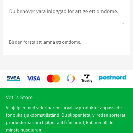
Bli den första att lämna ett omdöme.
Vet´s Store
VI hjälp er med veterinärens urval av produkter anpassade
för olika sjukdomstillstånd. Du slipper leta, vi redan sorterat
produkterna som hjälper allt från hund, katt ner till de
minsta husdjuren.