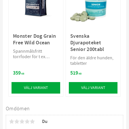
Monster Dog Grain
Svenska
Free Wild Ocean
Djurapoteket
Senior 200tabl
Spannmålsfritt
torrfoder för t ex
För den äldre hunden,
känslig hund eller om
tabletter
man bara vill att pälsen
359
519
ska få lite extra glans
KR
KR
och lyster
VÄLJ VARIANT
VÄLJ VARIANT
Omdömen
Du