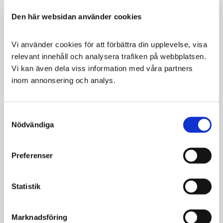
VÄLJ VARIANT
VÄLJ VARIANT
Den här websidan använder cookies
Vi använder cookies för att förbättra din upplevelse, visa 
relevant innehåll och analysera trafiken på webbplatsen. 
Vi kan även dela viss information med våra partners 
inom annonsering och analys.
Consent
Nödvändiga
Selection
Aptus Plaque
Petosan Oral
Buster 200 g
Cleaner
Preferenser
För renare tänder och
Mikroduk För
bättre andedräkt
Rengörande Med
Finger
239
59
KR
KR
Statistik
VÄLJ VARIANT
VÄLJ VARIANT
Marknadsföring