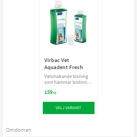
Virbac Vet
Aquadent Fresh
Välsmakande lösning
som hämmar bildning
av plack och dålig
159
andedräkt
KR
VÄLJ VARIANT
Omdömen