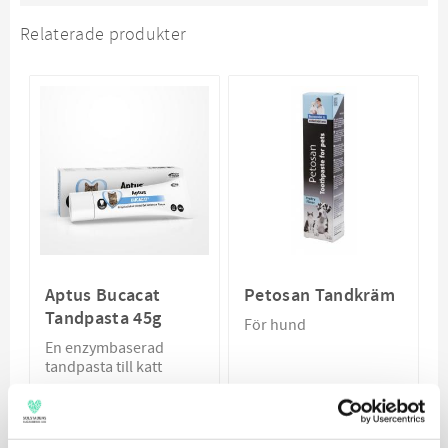
Relaterade produkter
Aptus Bucacat
Petosan Tandkräm
Tandpasta 45g
För hund
En enzymbaserad
tandpasta till katt
89
59
KR
KR