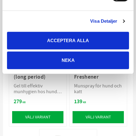
Visa Detaljer
ACCEPTERA ALLA
NEKA
ICF Stomodine LP
Petosan Breath
(long period)
Freshener
Gel till effektiv
Munspray för hund och
munhygien hos hund
katt
och katt
279
139
KR
KR
VÄLJ VARIANT
VÄLJ VARIANT