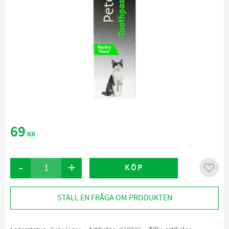
69
KR
-
+
KÖP
Lägg ti
STÄLL EN FRÅGA OM PRODUKTEN