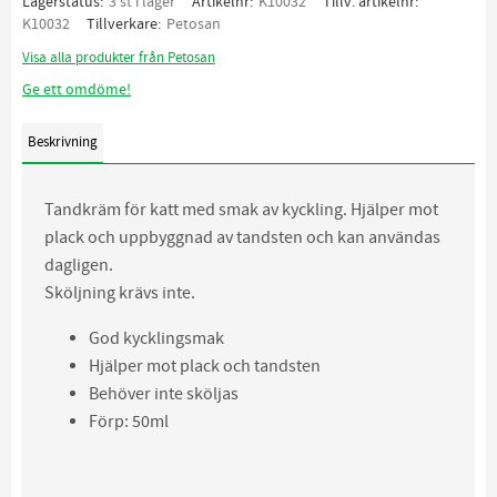
Lagerstatus
3 st i lager
Artikelnr
K10032
Tillv. artikelnr
K10032
Tillverkare
Petosan
Visa alla produkter från Petosan
Ge ett omdöme!
Beskrivning
Tandkräm för katt med smak av kyckling. Hjälper mot
plack och uppbyggnad av tandsten och kan användas
dagligen.
Sköljning krävs inte.
God kycklingsmak
Hjälper mot plack och tandsten
Behöver inte sköljas
Förp: 50ml