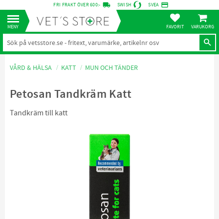
local_shipping
credit_card
FRI FRAKT ÖVER 600:-
SWISH
SVEA
KUNDVA
Meny
FAVORITER
VÅRD & HÄLSA
KATT
MUN OCH TÄNDER
Petosan Tandkräm Katt
Tandkräm till katt