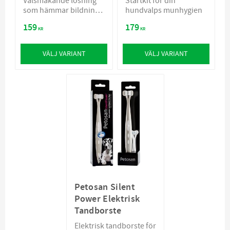
Välsmakande lösning
Startkit för din
som hämmar bildning
hundvalps munhygien
av plack och dålig
159
179
andedräkt
KR
KR
VÄLJ VARIANT
VÄLJ VARIANT
Petosan Silent
Power Elektrisk
Tandborste
Elektrisk tandborste för