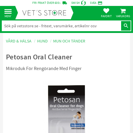
local_shipping
credit_card
FRI FRAKT ÖVER 600:-
SWISH
SVEA
KUNDVA
Meny
FAVORITER
VÅRD & HÄLSA
HUND
MUN OCH TÄNDER
Petosan Oral Cleaner
Mikroduk För Rengörande Med Finger