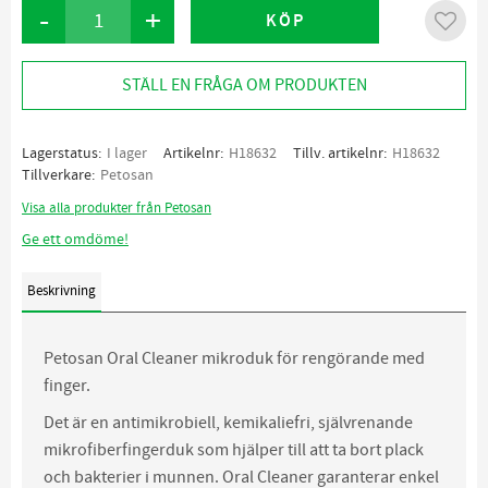
-
+
KÖP
Lägg ti
STÄLL EN FRÅGA OM PRODUKTEN
Lagerstatus
I lager
Artikelnr
H18632
Tillv. artikelnr
H18632
Tillverkare
Petosan
Visa alla produkter från Petosan
Ge ett omdöme!
Beskrivning
Petosan Oral Cleaner mikroduk för rengörande med
finger.
Det är en antimikrobiell, kemikaliefri, självrenande
mikrofiberfingerduk som hjälper till att ta bort plack
och bakterier i munnen. Oral Cleaner garanterar enkel