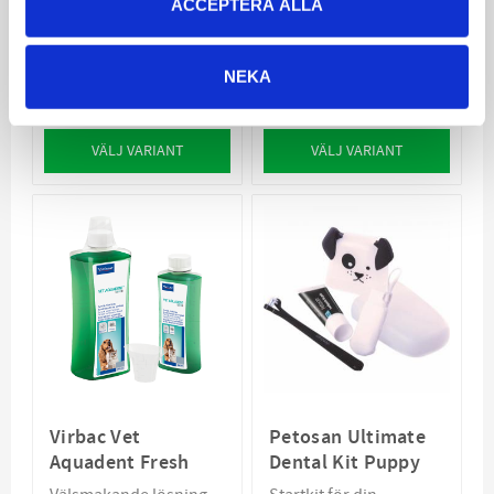
Freshener
Katt
ACCEPTERA ALLA
Munspray för hund och
Tandkräm till katt
katt
NEKA
139
69
KR
KR
VÄLJ VARIANT
VÄLJ VARIANT
Virbac Vet
Petosan Ultimate
Aquadent Fresh
Dental Kit Puppy