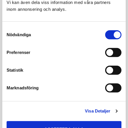
Vi kan även dela viss information med våra partners 
Petosan
Petosan Tandkräm
inom annonsering och analys.
Tandborste
För hund
Dubbelsidig
Consent
99
59
Nödvändiga
Selection
KR
KR
VÄLJ VARIANT
VÄLJ VARIANT
Preferenser
Statistik
Marknadsföring
Visa Detaljer
Petosan Breath
Petosan Tandkräm