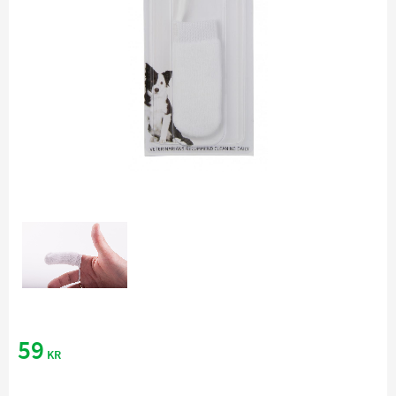
59
KR