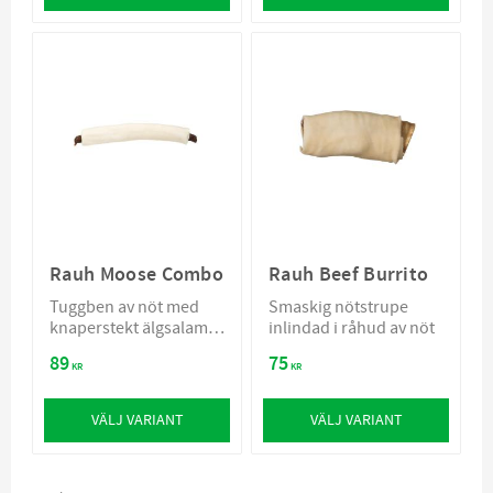
Rauh Moose Combo
Rauh Beef Burrito
Tuggben av nöt med
Smaskig nötstrupe
knaperstekt älgsalami
inlindad i råhud av nöt
inuti
89
75
KR
KR
VÄLJ VARIANT
VÄLJ VARIANT