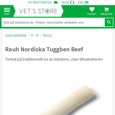
local_shipping
credit_card
FRI FRAKT ÖVER 600:-
SWISH
SVEA
KUNDVA
Meny
FAVORITER
VARUMÄRKEN
P – R
RAUH
Rauh Nordiska Tuggben Beef
Torkat på traditionellt vis av nötskinn, utan tillsatsämnen