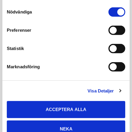
Consent
Nödvändiga
Selection
Relaterade produkter
Preferenser
Statistik
Marknadsföring
Visa Detaljer
Monster Rawhide
Rauh Beef Chips S
Beef Hairy
(miniflisa)
ACCEPTERA ALLA
Tuggben nöthud med
Torkat på traditionellt
strupe, 100% svenska
vis av nötskinn, utan
ingredienser
tillsatsämnen
NEKA
79
10
KR
KR