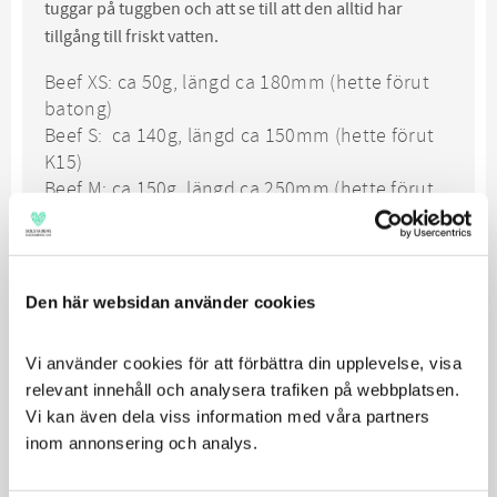
tuggar på tuggben och att se till att den alltid har
tillgång till friskt vatten.
Beef XS: ca 50g, längd ca 180mm (hette förut
batong)
Beef S: ca 140g, längd ca 150mm (hette förut
K15)
Beef M: ca 150g, längd ca 250mm (hette förut
Nordisk 25)
Beef L: ca 300g, längd ca 400mm (hette förut
Nordisk 40)
Beef XL: ca 400g, längd ca 550-600mm (hette
Den här websidan använder cookies
förut Nordisk 60)
Vi använder cookies för att förbättra din upplevelse, visa 
relevant innehåll och analysera trafiken på webbplatsen. 
Vi kan även dela viss information med våra partners 
inom annonsering och analys.