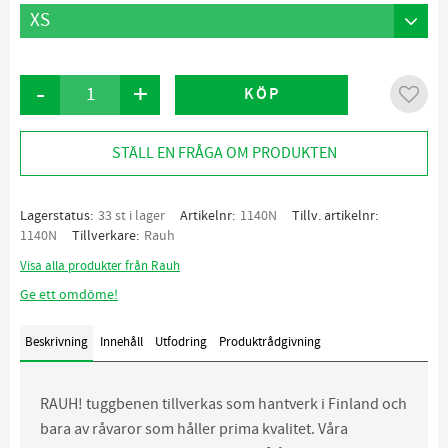
-
+
KÖP
Lägg ti
STÄLL EN FRÅGA OM PRODUKTEN
Lagerstatus
33 st i lager
Artikelnr
1140N
Tillv. artikelnr
1140N
Tillverkare
Rauh
Visa alla produkter från Rauh
Ge ett omdöme!
Beskrivning
Innehåll
Utfodring
Produktrådgivning
RAUH! tuggbenen tillverkas som hantverk i Finland och
bara av råvaror som håller prima kvalitet. Våra