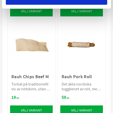
VÄLJ VARIANT
VÄLJ VARIANT
Rauh Chips Beef M
Rauh Pork Roll
Torkat på traditionellt
Det äkta nordiska
vis av nötskinn, utan
tuggbenet av nöt, med
tillsatsämnen
knaperstekt grisrulle
19
59
KR
KR
VÄLJ VARIANT
VÄLJ VARIANT