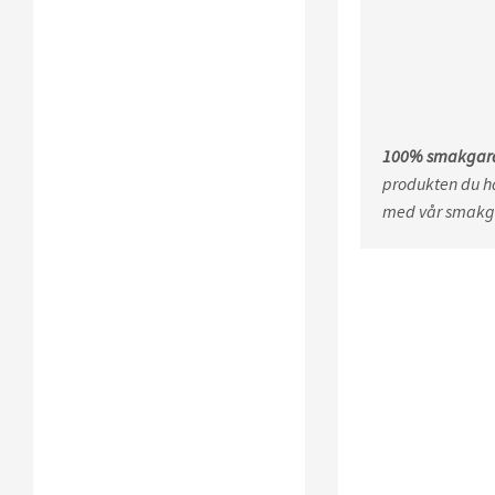
100% smakgara
produkten du ha
med vår smakg