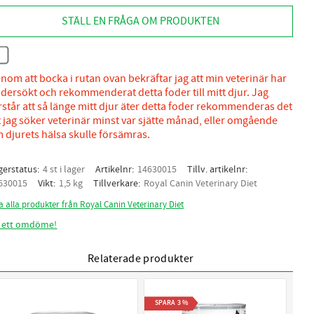
STÄLL EN FRÅGA OM PRODUKTEN
nom att bocka i rutan ovan bekräftar jag att min veterinär har
dersökt och rekommenderat detta foder till mitt djur. Jag
rstår att så länge mitt djur äter detta foder rekommenderas det
t jag söker veterinär minst var sjätte månad, eller omgående
 djurets hälsa skulle försämras.
gerstatus
4 st i lager
Artikelnr
14630015
Tillv. artikelnr
630015
Vikt
1,5 kg
Tillverkare
Royal Canin Veterinary Diet
a alla produkter från Royal Canin Veterinary Diet
 ett omdöme!
Relaterade produkter
SPARA
3
%