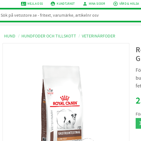
contact_phone
supervised_user_circle
person
add_circle_outline
MEJLA OSS
KUNDTJÄNST
MINA SIDOR
VÅRD & HÄLSA
HUND
HUNDFODER OCH TILLSKOTT
VETERINÄRFODER
R
G
Fö
bu
fe
2
Fö