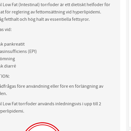
 Low Fat (Intestinal) torrfoder är ett dietiskt helfoder för
t för reglering av fettomsättning vid hyperlipidemi.
g fetthalt och hög halt av essentiella fettsyror.
s vid:
sk pankreatit
sinsufficiens (EPI)
tömning
sk diarré
ION:
ådfrågas före användning eller före en förlängning av
den.
l Low Fat torrfoder används inledningsvis i upp till 2
perlipidemi.