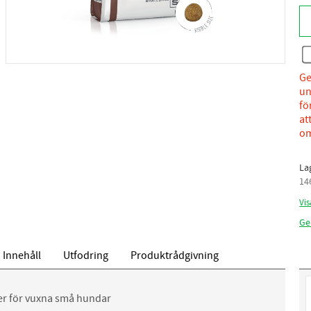
Ge
un
fö
at
om
La
14
Vis
Ge
Innehåll
Utfodring
Produktrådgivning
der för vuxna små hundar