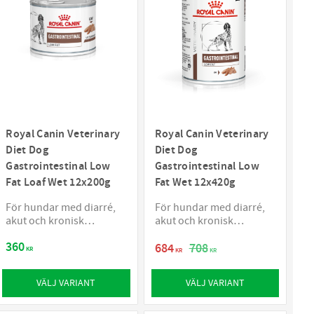
Royal Canin Veterinary
Royal Canin Veterinary
Diet Dog
Diet Dog
Gastrointestinal Low
Gastrointestinal Low
Fat Loaf Wet 12x200g
Fat Wet 12x420g
För hundar med diarré,
För hundar med diarré,
akut och kronisk
akut och kronisk
bukspottkörtelinflammat
bukspottkörtelinflammat
360
ion (pankreatit) eller
ion (pankreatit) eller
684
708
KR
KR
KR
störning i
störning i
fettomsättningen
fettomsättningen
VÄLJ VARIANT
VÄLJ VARIANT