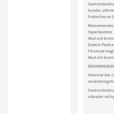
Gastrointestinal
hundar, utforma
Fodret har en lå
Rekommendera
Hyperlipidemi
Akut och kroni
Exokrin Pankrea
Försenad mag
Akut och kroni
REKOMMENDAT
Veterinär bör r
användningsti
Gastrointestina
månader vid hy