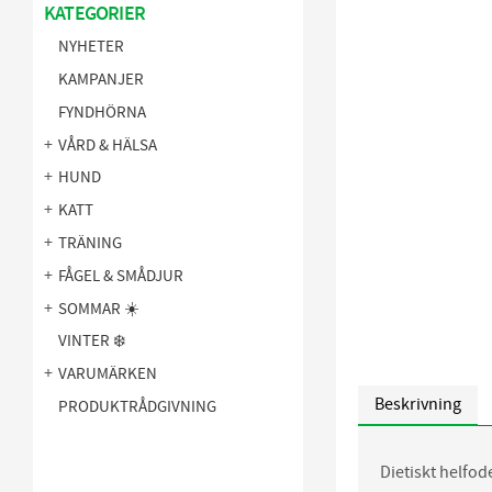
KATEGORIER
NYHETER
KAMPANJER
FYNDHÖRNA
VÅRD & HÄLSA
HUND
KATT
TRÄNING
FÅGEL & SMÅDJUR
SOMMAR ☀️
VINTER ❄️
VARUMÄRKEN
Beskrivning
PRODUKTRÅDGIVNING
Dietiskt helfo