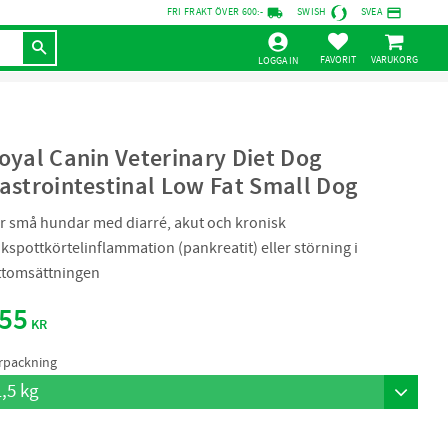
local_shipping
credit_card
FRI FRAKT ÖVER 600:-
SWISH
SVEA
KUNDVAGN
FAVORITER
LOGGA IN
oyal Canin Veterinary Diet Dog
astrointestinal Low Fat Small Dog
r små hundar med diarré, akut och kronisk
kspottkörtelinflammation (pankreatit) eller störning i
ttomsättningen
55
KR
rpackning