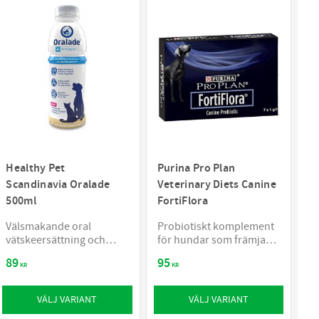
Healthy Pet
Purina Pro Plan
Scandinavia Oralade
Veterinary Diets Canine
500ml
FortiFlora
Välsmakande oral
Probiotiskt komplement
vätskeersättning och
för hundar som främjar
näringstillskott
balans i mag- och
89
95
tarmkanalen
KR
KR
VÄLJ VARIANT
VÄLJ VARIANT