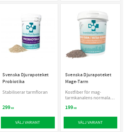
Svenska Djurapoteket
Svenska Djurapoteket
Probiotika
Mage-Tarm
Stabiliserar tarmfloran
Kostfiber för mag-
tarmkanalens normala
funktion
299
199
KR
KR
VÄLJ VARIANT
VÄLJ VARIANT