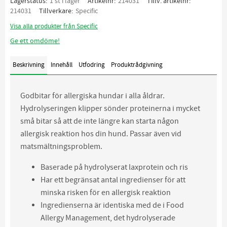
Lagerstatus
1 st i lager
Artikelnr
214031
Tillv. artikelnr
214031
Tillverkare
Specific
Visa alla produkter från Specific
Ge ett omdöme!
Beskrivning
Innehåll
Utfodring
Produktrådgivning
Godbitar för allergiska hundar i alla åldrar.
Hydrolyseringen klipper sönder proteinerna i mycket
små bitar så att de inte längre kan starta någon
allergisk reaktion hos din hund. Passar även vid
matsmältningsproblem.
Baserade på hydrolyserat laxprotein och ris
Har ett begränsat antal ingredienser för att
minska risken för en allergisk reaktion
Ingredienserna är identiska med de i Food
Allergy Management, det hydrolyserade