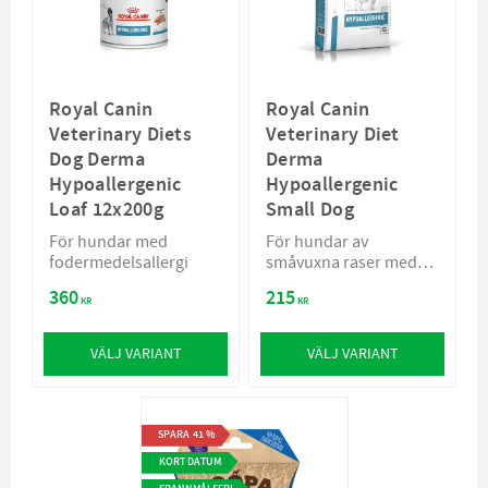
Royal Canin
Royal Canin
Veterinary Diets
Veterinary Diet
Dog Derma
Derma
Hypoallergenic
Hypoallergenic
Loaf 12x200g
Small Dog
För hundar med
För hundar av
fodermedelsallergi
småvuxna raser med
fodermedelsallergi
360
215
KR
KR
VÄLJ VARIANT
VÄLJ VARIANT
SPARA
41
%
KORT DATUM