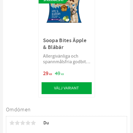
SPANNMÅLSFRI
Soopa Bites Äpple
& Blåbär
Allergivänliga och
spannmålsfria godbitar
för hundar
29
49
KR
KR
VÄLJ VARIANT
Omdömen
Du