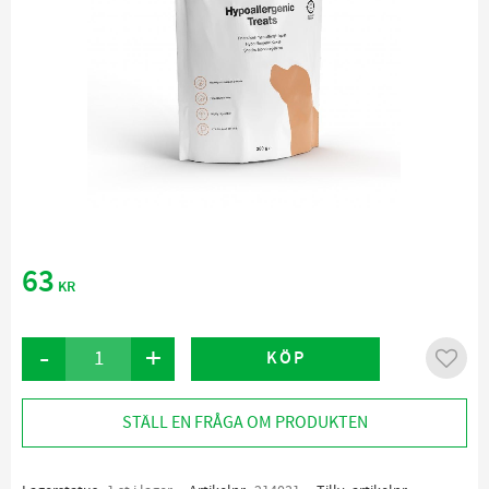
63
KR
-
+
KÖP
Lägg ti
STÄLL EN FRÅGA OM PRODUKTEN