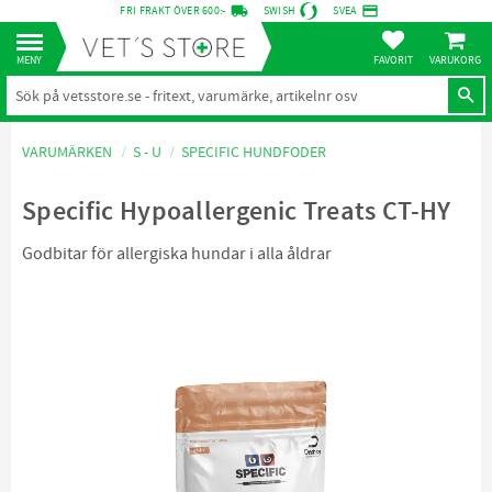
local_shipping
credit_card
FRI FRAKT ÖVER 600:-
SWISH
SVEA
KUNDVA
Meny
FAVORITER
VARUMÄRKEN
S - U
SPECIFIC HUNDFODER
Specific Hypoallergenic Treats CT-HY
Godbitar för allergiska hundar i alla åldrar