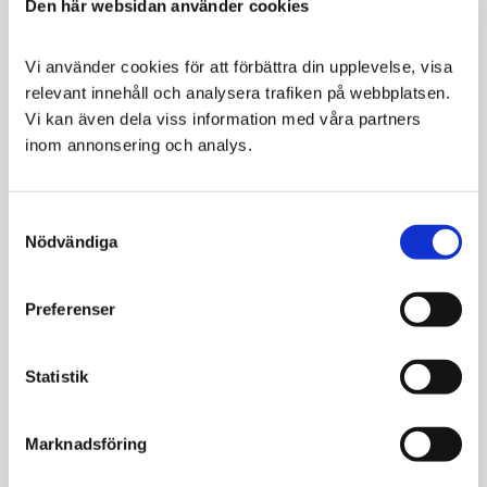
Den här websidan använder cookies
Purina Pro Plan
Royal Canin
Veterinary Diets
Veterinary Diet Dog
Vi använder cookies för att förbättra din upplevelse, visa 
Canine HA
Derma
relevant innehåll och analysera trafiken på webbplatsen. 
Hypoallergenic
Hypoallergenic
Vi kan även dela viss information med våra partners 
inom annonsering och analys.
För behandling av
För hundar med
foderallergi
fodermedelsallergi
389
336
Consent
KR
KR
Nödvändiga
Selection
VÄLJ VARIANT
VÄLJ VARIANT
Preferenser
Statistik
Marknadsföring