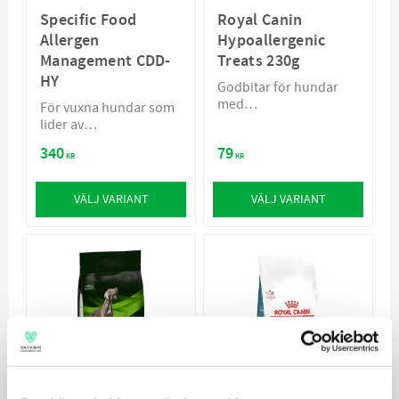
Specific Food
Royal Canin
Allergen
Hypoallergenic
Management CDD-
Treats 230g
HY
Godbitar för hundar
med
För vuxna hundar som
fodermedelsallergi
lider av
födoämnesallergier
340
79
KR
KR
VÄLJ VARIANT
VÄLJ VARIANT