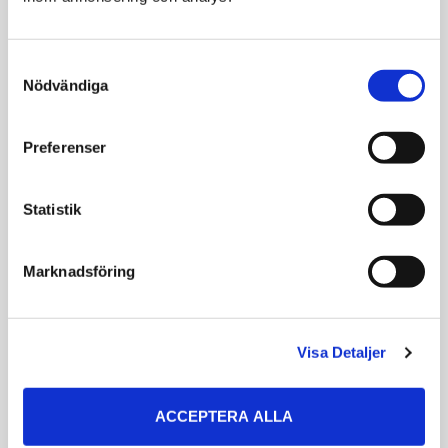
VÄLJ VARIANT
VÄLJ VARIANT
Consent
Nödvändiga
Selection
Preferenser
Statistik
Köp 6 betala för 5
Marknadsföring
Simple Solution
Trixie Plyschboll
Urine Destroyer
Med Bjällra
400ml
Visa Detaljer
Mjuk plyschboll med
bjällra
Bekämpar envisa
fläckar från katt- och
hundurin
ACCEPTERA ALLA
139
15
KR
KR