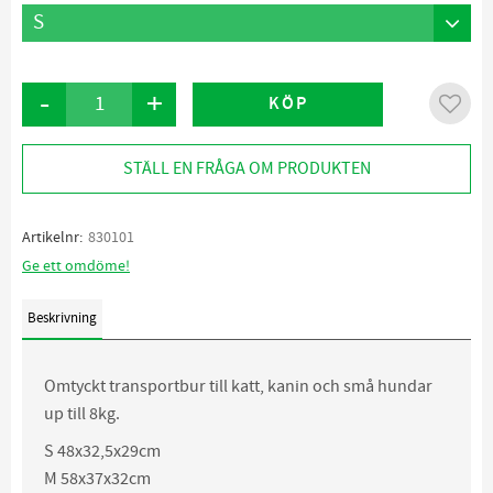
-
+
KÖP
Lägg ti
STÄLL EN FRÅGA OM PRODUKTEN
Artikelnr
830101
Ge ett omdöme!
Beskrivning
Omtyckt transportbur till katt, kanin och små hundar
up till 8kg.
S 48x32,5x29cm
M 58x37x32cm