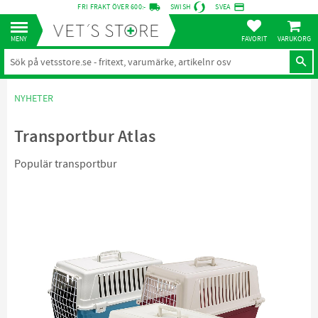
local_shipping
credit_card
FRI FRAKT ÖVER 600:-
SWISH
SVEA
KUNDVA
Meny
FAVORITER
NYHETER
Transportbur Atlas
Populär transportbur