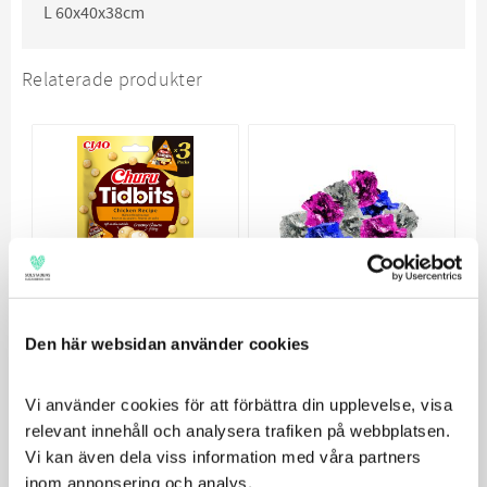
L 60x40x38cm
Relaterade produkter
Köp 6 betala för 5
Den här websidan använder cookies
Churu Tidbits
Kattleksak
3x12g
Glitterprassel
Vi använder cookies för att förbättra din upplevelse, visa 
Oemotståndliga
Storfavorit till alla
relevant innehåll och analysera trafiken på webbplatsen. 
godisbollar fyllda med
busiga katter
Vi kan även dela viss information med våra partners 
en krämig
43
15
överraskning!
inom annonsering och analys.
KR
KR