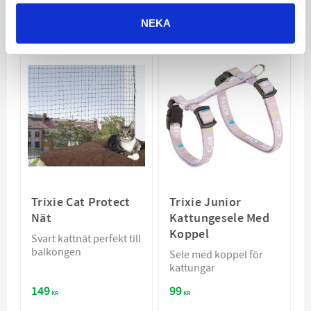
VÄLJ VARIANT
VÄLJ VARIANT
NEKA
Trixie Cat Protect
Trixie Junior
Nät
Kattungesele Med
Koppel
Svart kattnät perfekt till
balkongen
Sele med koppel för
kattungar
149
99
KR
KR