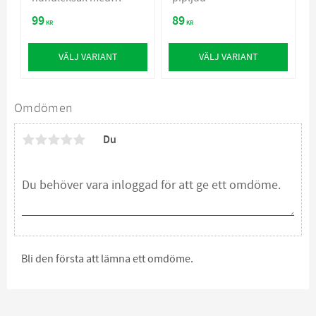
pipljud - 2 olika
99
89
storlekar
KR
KR
VÄLJ VARIANT
VÄLJ VARIANT
Omdömen
Du
Bli den första att lämna ett omdöme.