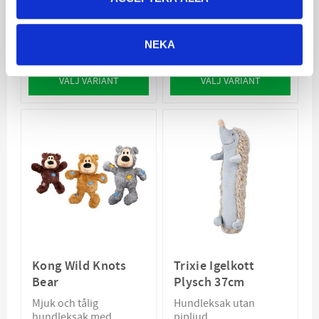
Hundleksak som både
piper och prasslar
35
79
NEKA
KR
KR
VÄLJ VARIANT
VÄLJ VARIANT
Kong Wild Knots
Trixie Igelkott
Bear
Plysch 37cm
Mjuk och tålig
Hundleksak utan
hundleksak med
pipljud