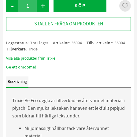
-
+
KÖP
Lägg ti
STÄLL EN FRÅGA OM PRODUKTEN
Lagerstatus
3 st i lager
Artikelnr
36094
Tillv. artikelnr
36094
Tillverkare
Trixie
Visa alla produkter från Trixie
Ge ett omdöme!
Beskrivning
Trixie Be Eco uggla är tillverkad av återvunnet material i
plysch. Den mjuka leksaken har även ett lekfullt pipljud
som bidrar till härliga lekstunder.
Miljömässigt hållbar tack vare återvunnet
material