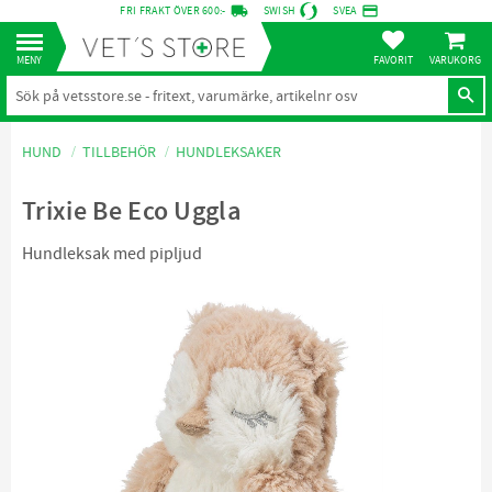
local_shipping
credit_card
FRI FRAKT ÖVER 600:-
SWISH
SVEA
KUNDVA
Meny
FAVORITER
HUND
TILLBEHÖR
HUNDLEKSAKER
Trixie Be Eco Uggla
Hundleksak med pipljud