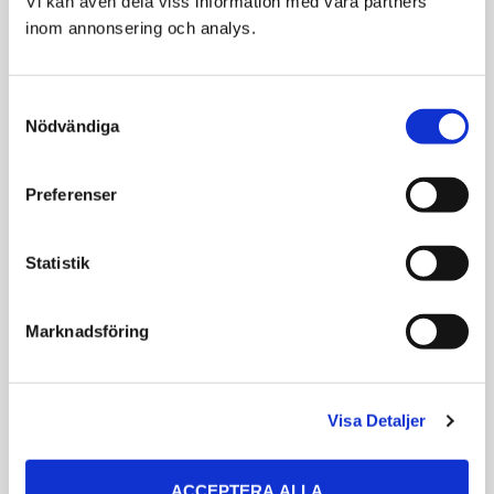
Vi kan även dela viss information med våra partners 
Plysch/Rep 66cm
Hundleksak med
inom annonsering och analys.
pipljud
Hundleksak med ljud
139
159
KR
KR
Consent
Nödvändiga
Selection
VÄLJ VARIANT
VÄLJ VARIANT
Preferenser
Statistik
Marknadsföring
Dogman Leksak
Kong Leksak
Visa Detaljer
RabbePlutt
CuteSeas Octopus
Rosa
Hundleksak med pip
ACCEPTERA ALLA