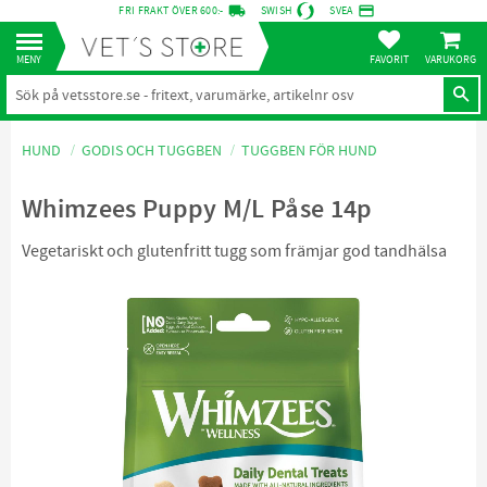
local_shipping
credit_card
FRI FRAKT ÖVER 600:-
SWISH
SVEA
KUNDVA
Meny
FAVORITER
HUND
GODIS OCH TUGGBEN
TUGGBEN FÖR HUND
Whimzees Puppy M/L Påse 14p
Vegetariskt och glutenfritt tugg som främjar god tandhälsa