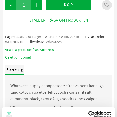
-
+
KÖP
Lägg ti
STÄLL EN FRÅGA OM PRODUKTEN
Lagerstatus
9 st i lager
Artikelnr
WH0200210
Tillv. artikelnr
WH0200210
Tillverkare
Whimzees
Visa alla produkter från Whimzees
Ge ett omdöme!
Beskrivning
Whimzees puppy är anpassade efter valpens känsliga
tandkött och på ett effektivt och skonsamt sätt
eliminerar plack, samt dålig andedräkt hos valpen.
Whimzees har naturliga, funktionella ingredienser
utan konstgjorda ingredienser, färgämnen,