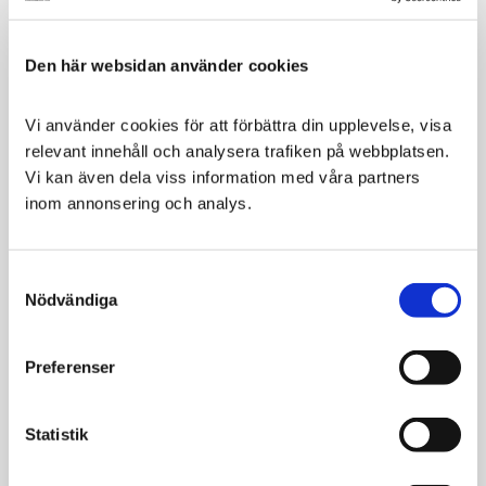
smakämnen, konserveringsämnen, genetiskt
modifierade organismer, gluten eller kött. De har
Den här websidan använder cookies
också tillsatt extra kalcium som främjar skelettet samt
ger starka tänder.
Vi använder cookies för att förbättra din upplevelse, visa 
Ingredienser:
relevant innehåll och analysera trafiken på webbplatsen. 
Potatisstärkelse, glycerin, pulveriserad cellulosa,
Vi kan även dela viss information med våra partners 
lecitin, torrjäst, maltextrakt, söt lupinmalt &
inom annonsering och analys.
kalciumkolhydrat.
Förp
: 14st tuggben
Consent
Rekommenderas för valpar som är minst 3 månader.
Nödvändiga
Selection
HELT NATURLIGA · GLUTENFRIA · VEGETARISKA
Preferenser
Statistik
Relaterade produkter