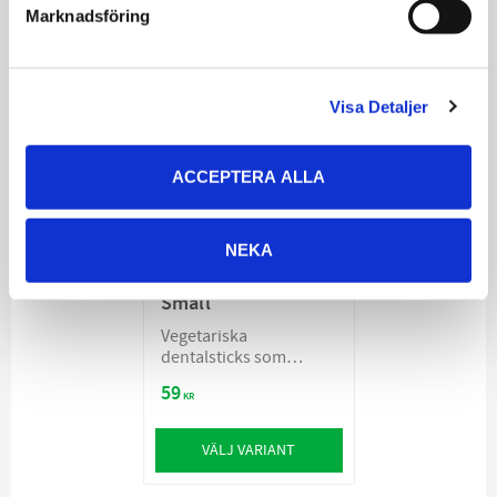
Marknadsföring
VEGETARISK
Visa Detaljer
ACCEPTERA ALLA
Monster Dental
NEKA
Chew Vegetarian
Small
Vegetariska
dentalsticks som
främjar hundens
59
munhälsa
KR
VÄLJ VARIANT