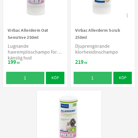
Virbac Allerderm Oat
Virbac Allerderm Scrub
Sensitive 250ml
250ml
Lugnande
Djuprengörande
havremjölsschampo för
klorhexidinschampo
känslig hud
199
219
KR
KR
KÖP
KÖP