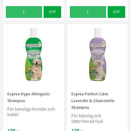
KÖP
KÖP
Espree Hypo Allergenic
Espree Perfect Calm
Shampoo
Lavender & Chamomile
Shampoo
För känsliga hundar och
katter
För känslig och
lättirriterad hud
139
139