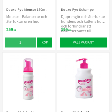
Douxo Pyo Mousse 150ml
Douxo Pyo Schampo
Mousse - Balanserar och
Djuprengör och återfuktar
återfuktar oren hud
hundens och kattens hud
och förhindrar att
259
199
bakterier växer till
KR
KR
VÄLJ VARIANT
KÖP