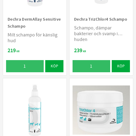
Dechra DermAllay Sensitive
Dechra TrizChlor4 Schampo
Schampo
Schampo, dämpar
bakterier och svamp i
Milt schampo för känslig
huden
hud
219
239
KR
KR
KÖP
KÖP