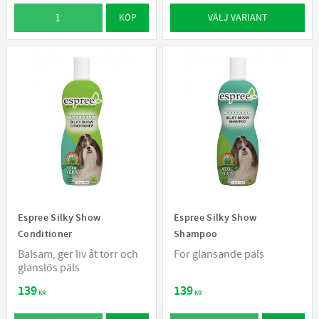
VÄLJ VARIANT
KÖP
Espree Silky Show
Espree Silky Show
Conditioner
Shampoo
Balsam, ger liv åt torr och
För glänsande päls
glanslös päls
139
139
KR
KR