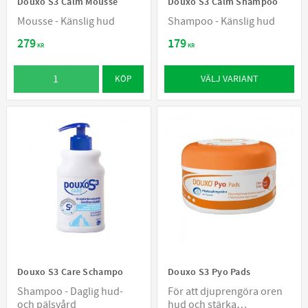
Douxo S3 Calm Mousse
Douxo S3 Calm Shampoo
Mousse - Känslig hud
Shampoo - Känslig hud
279
179
KR
KR
VÄLJ VARIANT
KÖP
Douxo S3 Care Schampo
Douxo S3 Pyo Pads
Shampoo - Daglig hud-
För att djuprengöra oren
och pälsvård
hud och stärka