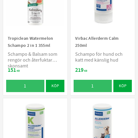
Tropiclean Watermelon
Virbac Allerderm Calm
Schampo 2 in 1 355ml
250ml
Schampo & Balsam som
Schampo för hund och
rengör och återfuktar
katt med känslig hud
skonsamt
151
219
KR
KR
KÖP
KÖP