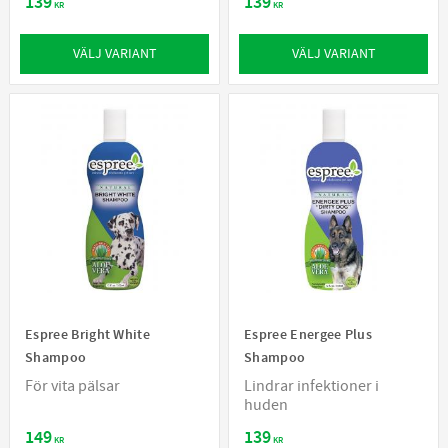
139
139
KR
KR
VÄLJ VARIANT
VÄLJ VARIANT
Espree Bright White
Espree Energee Plus
Shampoo
Shampoo
För vita pälsar
Lindrar infektioner i
huden
149
139
KR
KR