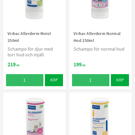
Virbac Allerderm Moist
Virbac Allerderm Normal
250ml
Hud 250ml
Schampo för djur med
Schampo för normal hud
torr hud och mjäll
219
199
KR
KR
KÖP
KÖP