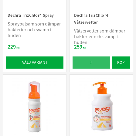
Dechra TrizChlor4 Spray
Dechra TrizChlor4
Våtservetter
Spraybalsam som dämpar
bakterier och svamp i
Våtservetter som dämpar
huden
bakterier och svamp i
huden
229
259
KR
KR
VÄLJ VARIANT
KÖP