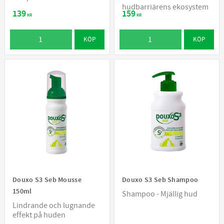
hudbarriärens ekosystem
139
159
KR
KR
KÖP
KÖP
Douxo S3 Seb Mousse
Douxo S3 Seb Shampoo
150ml
Shampoo - Mjällig hud
Lindrande och lugnande
effekt på huden