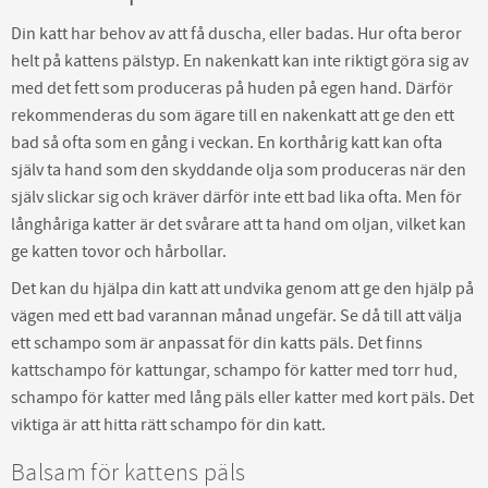
Din katt har behov av att få duscha, eller badas. Hur ofta beror
helt på kattens pälstyp. En nakenkatt kan inte riktigt göra sig av
med det fett som produceras på huden på egen hand. Därför
rekommenderas du som ägare till en nakenkatt att ge den ett
bad så ofta som en gång i veckan. En korthårig katt kan ofta
själv ta hand som den skyddande olja som produceras när den
själv slickar sig och kräver därför inte ett bad lika ofta. Men för
långhåriga katter är det svårare att ta hand om oljan, vilket kan
ge katten tovor och hårbollar.
Det kan du hjälpa din katt att undvika genom att ge den hjälp på
vägen med ett bad varannan månad ungefär. Se då till att välja
ett schampo som är anpassat för din katts päls. Det finns
kattschampo för kattungar, schampo för katter med torr hud,
schampo för katter med lång päls eller katter med kort päls. Det
viktiga är att hitta rätt schampo för din katt.
Balsam för kattens päls