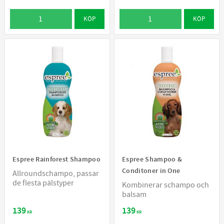
KÖP
KÖP
Espree Rainforest Shampoo
Espree Shampoo &
Conditoner in One
Allroundschampo, passar
de flesta pälstyper
Kombinerar schampo och
balsam
139
139
KR
KR