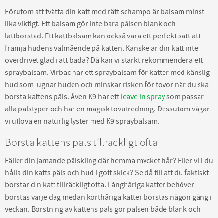
Förutom att tvätta din katt med rätt schampo är balsam minst
lika viktigt. Ett balsam gör inte bara pälsen blank och
lättborstad. Ett kattbalsam kan också vara ett perfekt sätt att
främja hudens välmående på katten. Kanske är din katt inte
överdrivet glad i att bada? Då kan vi starkt rekommendera ett
spraybalsam. Virbac har ett spraybalsam för katter med känslig
hud som lugnar huden och minskar risken för tovor när du ska
borsta kattens päls. Även K9 har ett
leave in spray
som passar
alla pälstyper och har en magisk tovutredning. Dessutom vågar
vi utlova en naturlig lyster med K9 spraybalsam.
Borsta kattens päls tillräckligt ofta
Fäller din jamande pälskling där hemma mycket hår? Eller vill du
hålla din katts päls och hud i gott skick? Se då till att du faktiskt
borstar din katt tillräckligt ofta. Långhåriga katter behöver
borstas varje dag medan korthåriga katter borstas någon gång i
veckan. Borstning av kattens päls gör pälsen både blank och