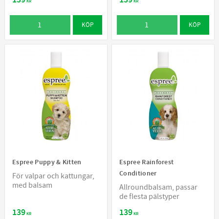
KR
KR
KÖP
KÖP
Espree Puppy & Kitten
Espree Rainforest
Conditioner
För valpar och kattungar,
med balsam
Allroundbalsam, passar
de flesta pälstyper
139
139
KR
KR