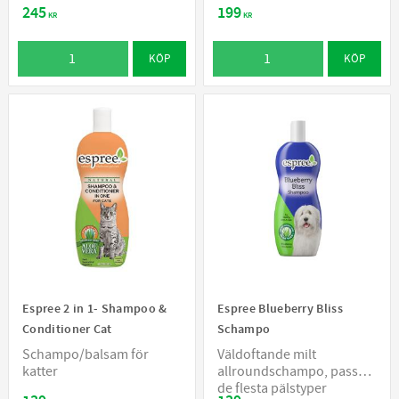
245
199
KR
KR
KÖP
KÖP
Espree 2 in 1- Shampoo &
Espree Blueberry Bliss
Conditioner Cat
Schampo
Schampo/balsam för
Väldoftande milt
katter
allroundschampo, passar
de flesta pälstyper