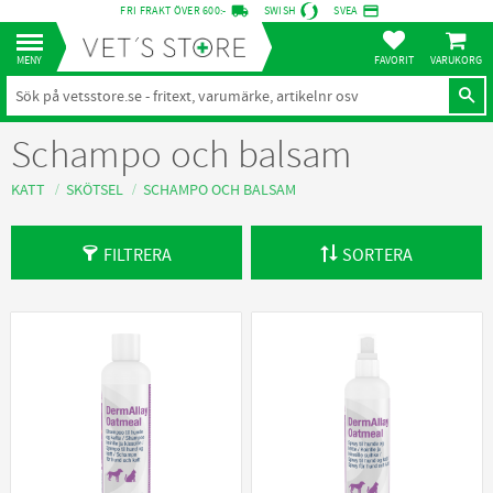
local_shipping
credit_card
FRI FRAKT ÖVER 600:-
SWISH
SVEA
KUNDVA
Meny
FAVORITER
Schampo och balsam
KATT
SKÖTSEL
SCHAMPO OCH BALSAM
FILTRERA
SORTERA