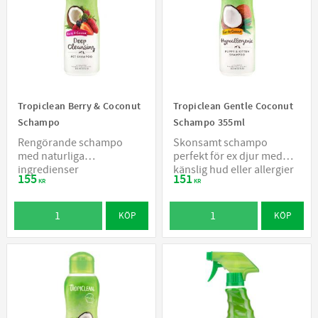
Tropiclean Berry & Coconut
Tropiclean Gentle Coconut
Schampo
Schampo 355ml
Rengörande schampo
Skonsamt schampo
med naturliga
perfekt för ex djur med
ingredienser
känslig hud eller allergier
155
151
KR
KR
KÖP
KÖP