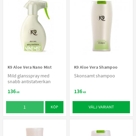
K9 Aloe Vera Nano Mist
K9 Aloe Vera Shampoo
Mild glansspray med
Skonsamt shampoo
snabb antistatverkan
136
136
KR
KR
VÄLJ VARIANT
KÖP