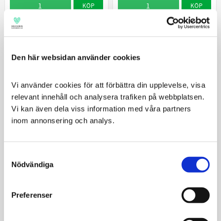
KÖP
KÖP
Den här websidan använder cookies
Vi använder cookies för att förbättra din upplevelse, visa 
relevant innehåll och analysera trafiken på webbplatsen. 
Vi kan även dela viss information med våra partners 
inom annonsering och analys.
ICF CLX Wipes 40st
ICF Zincoseb Schampo
Consent
Antiseptiska våtservetter
Schampo till hund och
Nödvändiga
Selection
till hund, katt, häst och
katt med fet och mjällig
andra djur.
hud
339
335
KR
KR
Preferenser
KÖP
KÖP