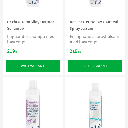
Dechra DermAllay Oatmeal
Dechra DermAllay Oatmeal
Schampo
Spraybalsam
Lugnande schampo med
En lugnande spraybalsam
havremjöl
med havremjöl
219
219
KR
KR
VÄLJ VARIANT
VÄLJ VARIANT