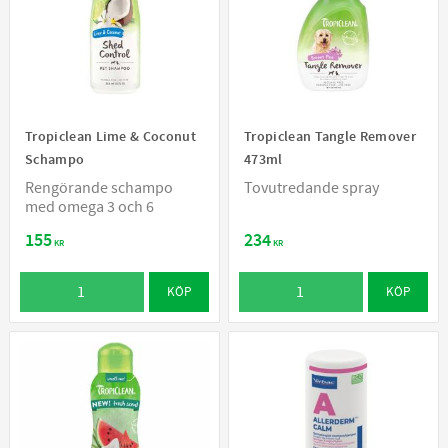
Tropiclean Lime & Coconut
Tropiclean Tangle Remover
Schampo
473ml
Rengörande schampo
Tovutredande spray
med omega 3 och 6
155
234
KR
KR
KÖP
KÖP