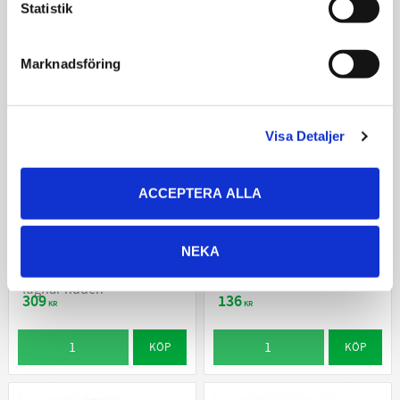
Statistik
Marknadsföring
Visa Detaljer
ACCEPTERA ALLA
ICF Zincoseb Spray
K9 Aloe Vera Conditioner
NEKA
Reglerar talgproduktion
Balsam - extremt
och mjällbildning samt
konditionerande
lugnar huden
309
136
KR
KR
KÖP
KÖP