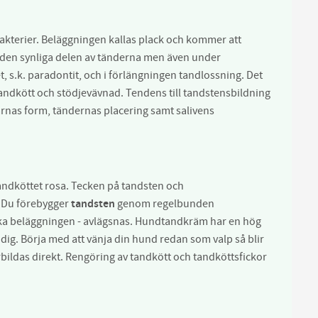
akterier. Beläggningen kallas plack och kommer att
 den synliga delen av tänderna men även under
et, s.k. paradontit, och i förlängningen tandlossning. Det
av tandkött och stödjevävnad. Tendens till tandstensbildning
arnas form, tändernas placering samt salivens
 tandköttet rosa. Tecken på tandsten och
. Du förebygger
tandsten
genom regelbunden
ka beläggningen - avlägsnas. Hundtandkräm har en hög
ig. Börja med att vänja din hund redan som valp så blir
ildas direkt. Rengöring av tandkött och tandköttsfickor