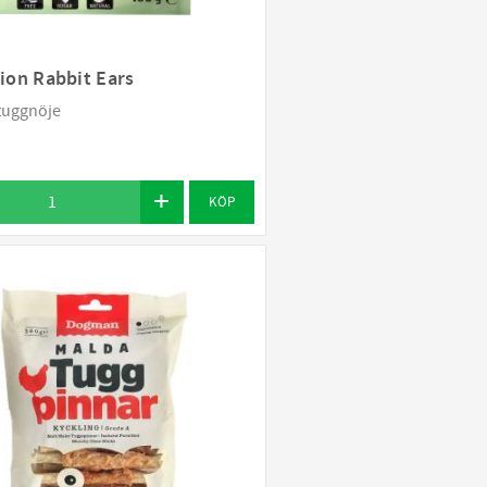
on Rabbit Ears
 tuggnöje
KÖP