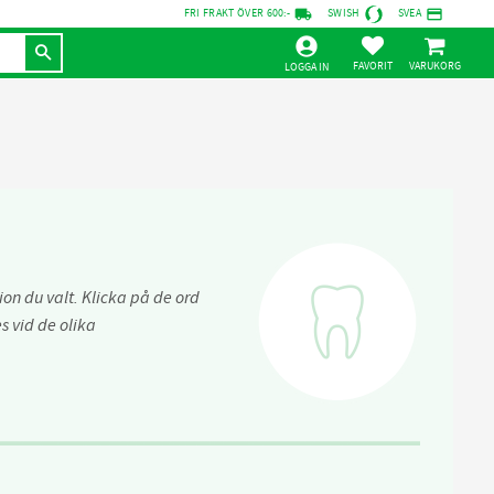
local_shipping
credit_card
FRI FRAKT ÖVER 600:-
SWISH
SVEA
KUNDVAGN
FAVORITER
LOGGA IN
on du valt. Klicka på de ord
 vid de olika