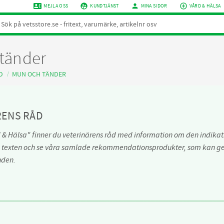
contact_phone
supervised_user_circle
person
add_circle_outline
MEJLA OSS
KUNDTJÄNST
MINA SIDOR
VÅRD & HÄLSA
tänder
D
MUN OCH TÄNDER
RENS RÅD
 & Hälsa" finner du veterinärens råd med information om den indikati
 texten och se våra samlade rekommendationsprodukter, som kan ges
nden.