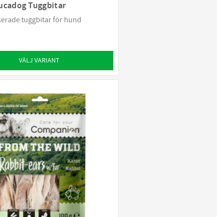
ucadog Tuggbitar
rade tuggbitar för hund
VÄLJ VARIANT