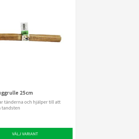
Ozami
1
Petosan
6
Purina Veterinary Diets
1
Visa fler
uggrulle 25cm
 tänderna och hjälper till att
 tandsten
VÄLJ VARIANT