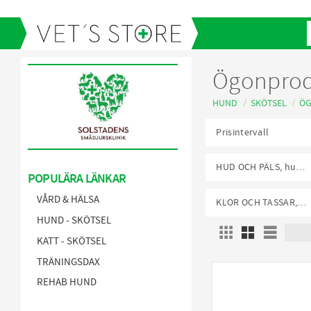
Ögonprod
HUND
SKÖTSEL
ÖG
Prisintervall
69
HUD OCH PÄLS, hund
POPULÄRA LÄNKAR
Pälsvård
1
VÅRD & HÄLSA
KLOR OCH TASSAR, hund
Känslig hud
1
HUND - SKÖTSEL
Trampdynor
1
Välj sorte
Antibakteriella och
Välj vi
antiseptiska preparat
KATT - SKÖTSEL
Fukteksem/hotspots
1
TRÄNINGSDAX
REHAB HUND