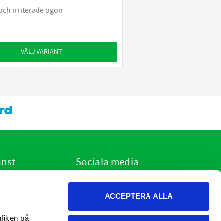
 och irriterade ögon
VÄLJ VARIANT
änst
Sociala media
ar jag?
r
ACCEPTERA ALLA
h cookies
on och retur
fiken på 