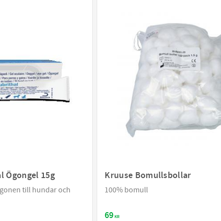
al Ögongel 15g
Kruuse Bomullsbollar
ögonen till hundar och
100% bomull
69
KR