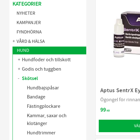
KATEGORIER
NYHETER
KAMPANJER
FYNDHÖRNA
VÅRD & HÄLSA
HUND
Hundfoder och tillskott
Godis och tuggben
Skötsel
Hundbajspåsar
Aptus SentrX E
Bandage
Ögongel för rinna
Fästingplockare
99
KR
Kammar, saxar och
klotänger
VÄ
Hundtrimmer