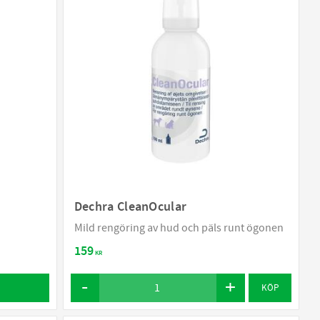
Dechra CleanOcular
Mild rengöring av hud och päls runt ögonen
159
KR
KÖP