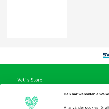
Vet´s Store
VI hjälp er med veterinärens urval av produkter
Den här websidan använd
anpassade för olika sjukdomstillstånd. Du slipper leta, v
redan sorterat produkterna som hjälper allt från hund,
katt ner till de minsta husdjuren.
Vi använder cookies för att