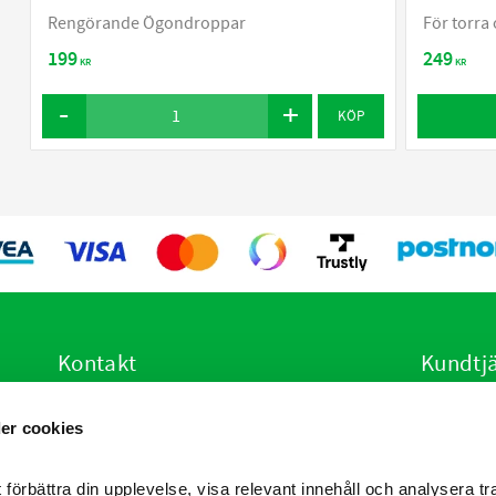
Rengörande Ögondroppar
För torra
199
249
KR
KR
KÖP
Kontakt
Kundtj
E-post:
info@vetsstore.se
Hur handl
er cookies
i
Öppettider: Mån-Fre: 07.30-16.30
Köpvillko
Adress: Frögatan 4, 653 36 Karlstad
Policy oc
Reklamati
 förbättra din upplevelse, visa relevant innehåll och analysera tra