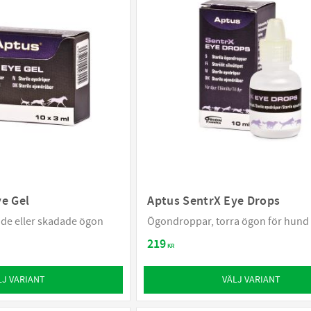
ye Gel
Aptus SentrX Eye Drops
nde eller skadade ögon
Ögondroppar, torra ögon för hund
219
KR
LJ VARIANT
VÄLJ VARIANT