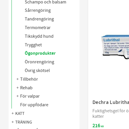
Schampo och balsam
Sårrengöring
Tandrengöring
Termometrar
Tikskydd hund
Trygghet
Ögonprodukter
Öronrengöring
Övrig skötsel
Tillbehör
Rehab
För valpar
Dechra Lubrith
För uppfödare
Fuktighetsgel för 
KATT
katter
TRÄNING
216
KR