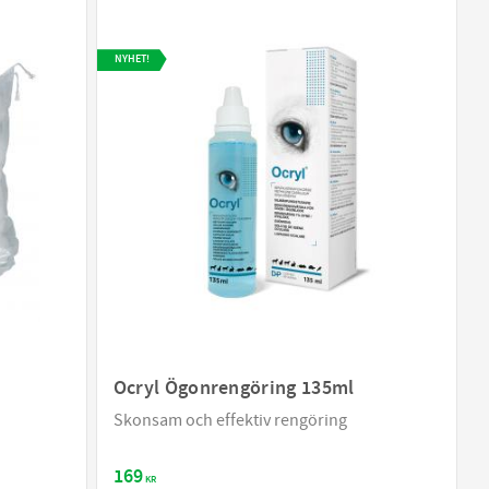
NYHET!
Ocryl Ögonrengöring 135ml
Skonsam och effektiv rengöring
169
KR