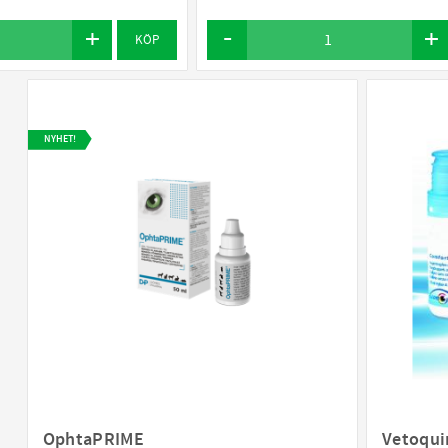
KÖP
NYHET!
OphtaPRIME
Vetoqui