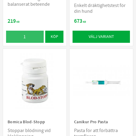
balanserat beteende
Enkelt dräktighetstest för
din hund
219
673
KR
KR
VÄLJ VARIANT
KÖP
Bomica Blod-Stopp
Canikur Pro Pasta
Stoppar blödning vid
Pasta för att förbättra