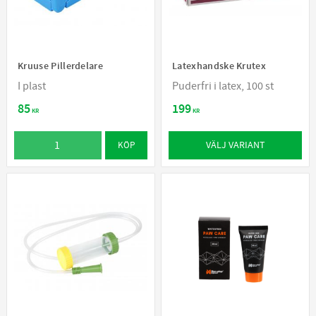
Kruuse Pillerdelare
Latexhandske Krutex
I plast
Puderfri i latex, 100 st
85
199
KR
KR
VÄLJ VARIANT
KÖP