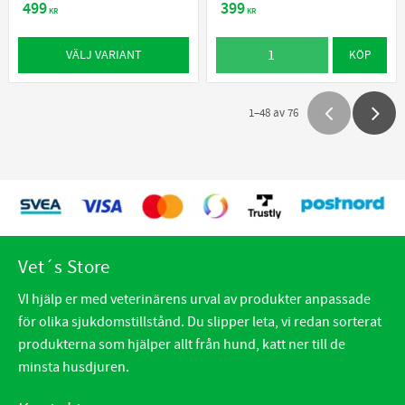
499
399
KR
KR
VÄLJ VARIANT
KÖP
1–
48
av
76
Vet´s Store
VI hjälp er med veterinärens urval av produkter anpassade
för olika sjukdomstillstånd. Du slipper leta, vi redan sorterat
produkterna som hjälper allt från hund, katt ner till de
minsta husdjuren.