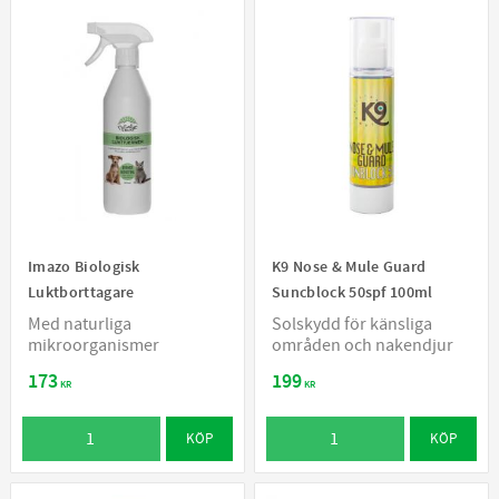
Imazo Biologisk
K9 Nose & Mule Guard
Luktborttagare
Suncblock 50spf 100ml
Med naturliga
Solskydd för känsliga
mikroorganismer
områden och nakendjur
173
199
KR
KR
KÖP
KÖP