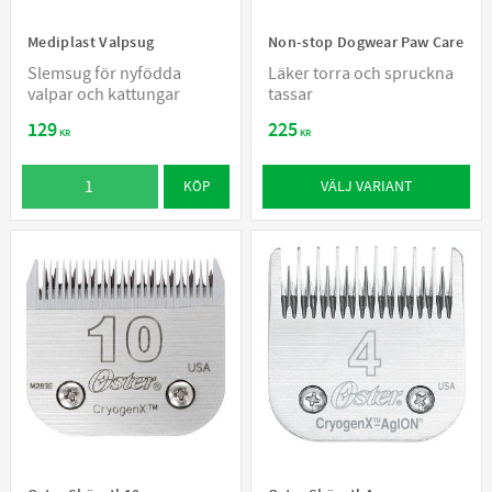
Mediplast Valpsug
Non-stop Dogwear Paw Care
Slemsug för nyfödda
Läker torra och spruckna
valpar och kattungar
tassar
129
225
KR
KR
VÄLJ VARIANT
KÖP