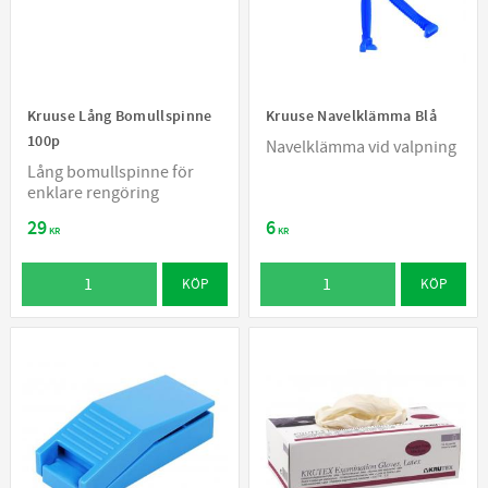
Kruuse Lång Bomullspinne
Kruuse Navelklämma Blå
100p
Navelklämma vid valpning
Lång bomullspinne för
enklare rengöring
29
6
KR
KR
KÖP
KÖP