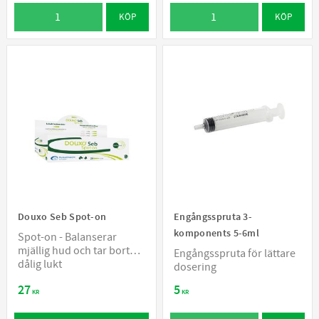
KÖP
KÖP
Douxo Seb Spot-on
Engångsspruta 3-
komponents 5-6ml
Spot-on - Balanserar
mjällig hud och tar bort
Engångsspruta för lättare
dålig lukt
dosering
27
5
KR
KR