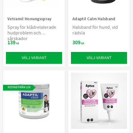
Vetramil Honungsspray
Adaptil Calm Halsband
Spray för klådrelaterade
Halsband för hund, vid
hudproblem och
rädsla
sårskador
139
309
KR
KR
VÄLJ VARIANT
VÄLJ VARIANT
RESTAD FRÅN LEV.