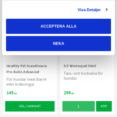
Visa Detaljer
ACCEPTERA ALLA
NEKA
Healthy Pet Scandinavia
ICF Winterpad 50ml
Pro-Kolin Advanced
Tass- och hudsalva för
hundar
För hundar med diarré
eller kräkningar
145
299
KR
KR
VÄLJ VARIANT
KÖP