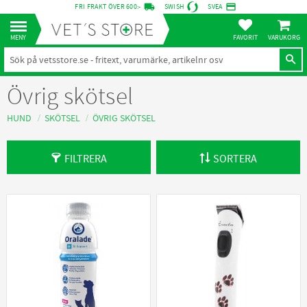
local_shipping
credit_card
FRI FRAKT ÖVER 600:-
SWISH
SVEA
KUNDVA
Meny
FAVORITER
Övrig skötsel
HUND
SKÖTSEL
ÖVRIG SKÖTSEL
FILTRERA
SORTERA