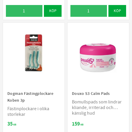
KÖP
KÖP
Dogman Fästingplockare
Douxo S3 Calm Pads
Koben 3p
Bomullspads som lindrar
kliande, irriterad och
Fästinplockare i olika
känslig hud
storlekar
35
159
KR
KR