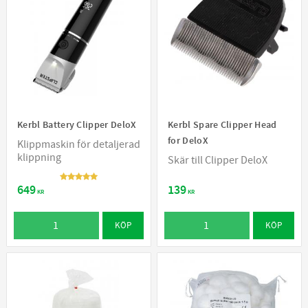
Kerbl Battery Clipper DeloX
Kerbl Spare Clipper Head
for DeloX
Klippmaskin för detaljerad
klippning​
Skär till Clipper DeloX
649
139
KR
KR
KÖP
KÖP