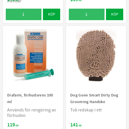
hundar
KR
KR
KÖP
KÖP
Diafarm, förhudsrens 100
Dog Gone Smart Dirty Dog
ml
Grooming Handske
Används för rengöring av
Två redskap i ett
förhuden
119
141
KR
KR