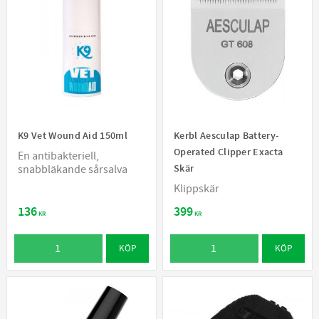
K9 Vet Wound Aid 150ml
Kerbl Aesculap Battery-
Operated Clipper Exacta
En antibakteriell,
Skär
snabbläkande sårsalva
Klippskär
136
399
KR
KR
KÖP
KÖP