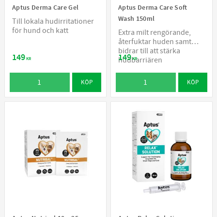
Aptus Derma Care Gel
Aptus Derma Care Soft
Wash 150ml
Till lokala hudirritationer
för hund och katt
Extra milt rengörande,
återfuktar huden samt
bidrar till att stärka
149
149
hudbarriären
KR
KR
KÖP
KÖP