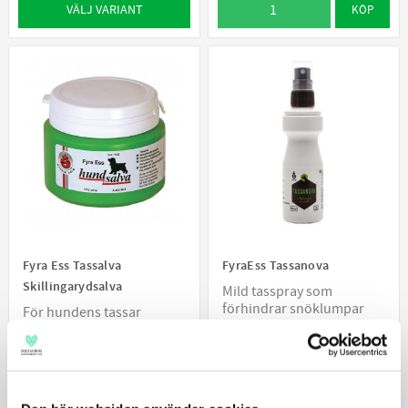
VÄLJ VARIANT
KÖP
Fyra Ess Tassalva
FyraEss Tassanova
Skillingarydsalva
Mild tasspray som
förhindrar snöklumpar
För hundens tassar
91
79
KR
KR
KÖP
KÖP