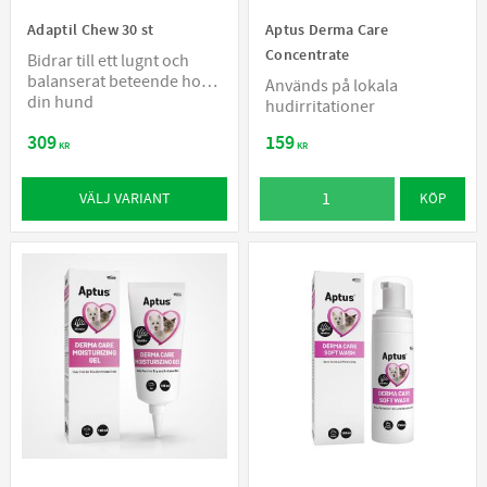
Adaptil Chew 30 st
Aptus Derma Care
Concentrate
Bidrar till ett lugnt och
balanserat beteende hos
Används på lokala
din hund
hudirritationer
309
159
KR
KR
VÄLJ VARIANT
KÖP