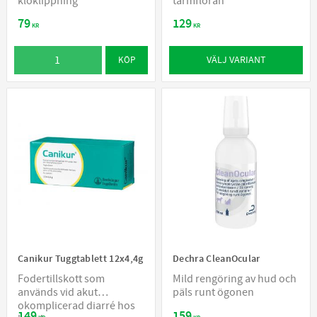
kloklippning
tarmfloran
79
129
KR
KR
VÄLJ VARIANT
KÖP
Canikur Tuggtablett 12x4,4g
Dechra CleanOcular
Fodertillskott som
Mild rengöring av hud och
används vid akut
päls runt ögonen
okomplicerad diarré hos
149
159