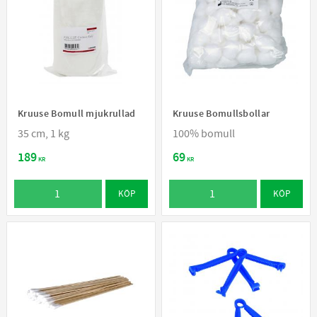
Kruuse Bomull mjukrullad
Kruuse Bomullsbollar
35 cm, 1 kg
100% bomull
189
69
KR
KR
KÖP
KÖP