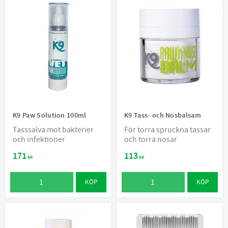
K9 Paw Solution 100ml
K9 Tass- och Nosbalsam
Tasssalva mot bakterier
För torra spruckna tassar
och infektioner
och torra nosar
171
113
KR
KR
KÖP
KÖP