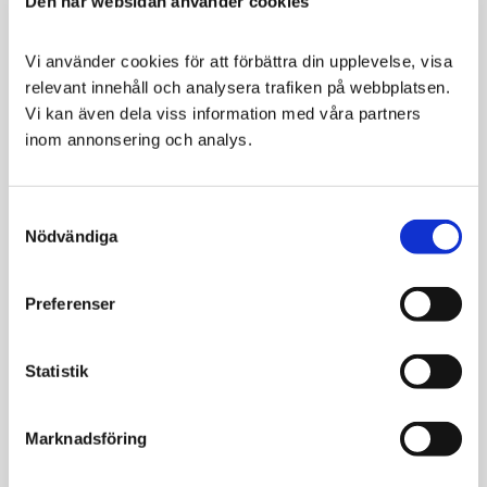
Den här websidan använder cookies
SPARA
34
%
Vi använder cookies för att förbättra din upplevelse, visa 
relevant innehåll och analysera trafiken på webbplatsen. 
Vi kan även dela viss information med våra partners 
inom annonsering och analys.
Consent
Nödvändiga
Selection
Första Hjälpen Väska, med
Första Hjälpen Väska, utan
Preferenser
innehåll
innehåll
Väska fylld med utvalda
Tom väska, för ditt djurs
produkter
hemapotek
Statistik
99
299
454
KR
KR
KR
Marknadsföring
VÄLJ VARIANT
KÖP