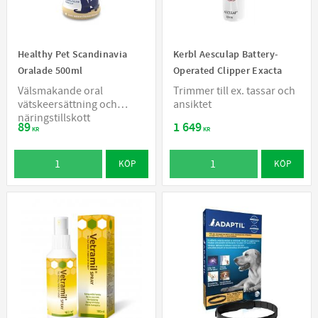
Healthy Pet Scandinavia
Kerbl Aesculap Battery-
Oralade 500ml
Operated Clipper Exacta
Välsmakande oral
​Trimmer till ex. tassar och
vätskeersättning och
ansiktet
näringstillskott
89
1 649
KR
KR
KÖP
KÖP