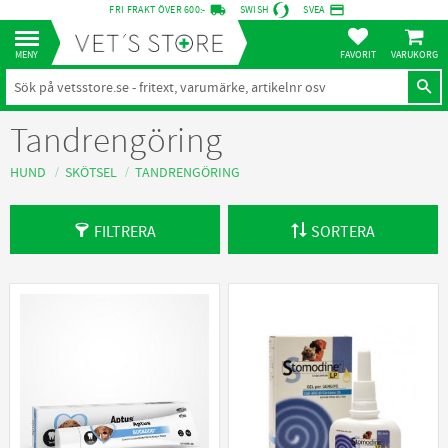
local_shipping
credit_card
FRI FRAKT ÖVER 600:-
SWISH
SVEA
KUNDVA
Meny
FAVORITER
Tandrengöring
HUND
SKÖTSEL
TANDRENGÖRING
FILTRERA
SORTERA