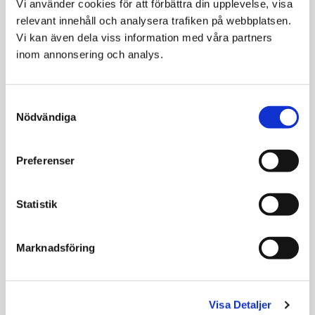
Vi använder cookies för att förbättra din upplevelse, visa 
Petosan Tandborste
Petosan Tandkräm
relevant innehåll och analysera trafiken på webbplatsen. 
Dubbelsidig
För hund
Vi kan även dela viss information med våra partners 
99
59
inom annonsering och analys.
KR
KR
VÄLJ VARIANT
KÖP
Consent
Nödvändiga
Selection
Preferenser
Statistik
Marknadsföring
Petosan Ultimate Dental Kit
Purina Dentalife
Puppy
Tuggpinne för att bevara
Visa Detaljer