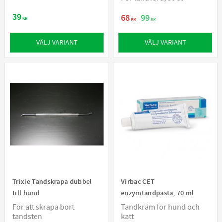
39
68
99
KR
KR
KR
VÄLJ VARIANT
VÄLJ VARIANT
Trixie Tandskrapa dubbel
Virbac CET
till hund
enzymtandpasta, 70 ml
För att skrapa bort
Tandkräm för hund och
tandsten
katt