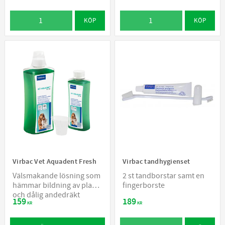
KÖP
KÖP
Virbac Vet Aquadent Fresh
Virbac tandhygienset
Välsmakande lösning som
2 st tandborstar samt en
hämmar bildning av plack
fingerborste
och dålig andedräkt
159
189
KR
KR