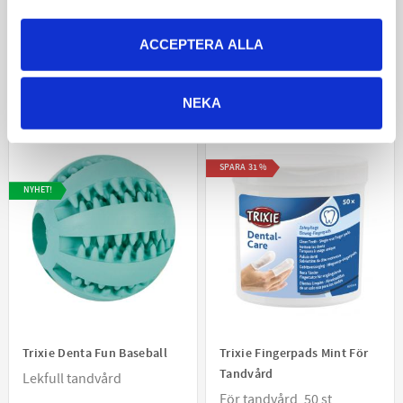
god munhälsa
Startkit för din hundvalps
munhygien
ACCEPTERA ALLA
179
25
KR
KR
VÄLJ VARIANT
KÖP
NEKA
SPARA
31
%
NYHET!
Trixie Denta Fun Baseball
Trixie Fingerpads Mint För
Tandvård
Lekfull tandvård
För tandvård, 50 st