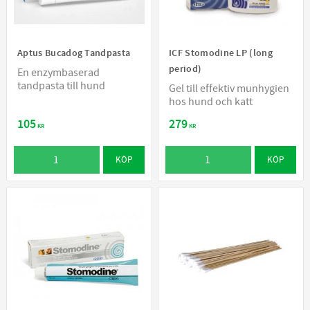
Aptus Bucadog Tandpasta
ICF Stomodine LP (long
period)
En enzymbaserad
tandpasta till hund
Gel till effektiv munhygien
hos hund och katt
105
279
KR
KR
KÖP
KÖP