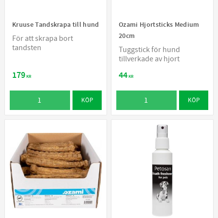
Kruuse Tandskrapa till hund
Ozami Hjortsticks Medium
20cm
För att skrapa bort
tandsten
Tuggstick för hund
tillverkade av hjort
179
44
KR
KR
KÖP
KÖP