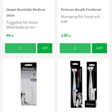
Ozami Rensticks Medium
Petosan Breath Freshener
20cm
Munspray för hund och
katt
Tuggstick för hund
tillverkade av ren
44
139
KR
KR
KÖP
KÖP