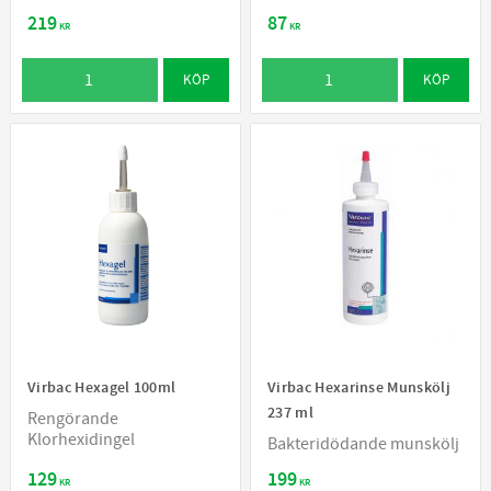
219
87
KR
KR
KÖP
KÖP
Virbac Hexagel 100ml
Virbac Hexarinse Munskölj
237 ml
Rengörande
Klorhexidingel
Bakteridödande munskölj
129
199
KR
KR