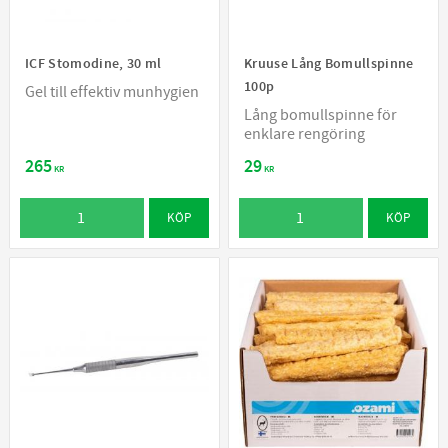
ICF Stomodine, 30 ml
Kruuse Lång Bomullspinne
100p
Gel till effektiv munhygien
Lång bomullspinne för
enklare rengöring
265
29
KR
KR
KÖP
KÖP