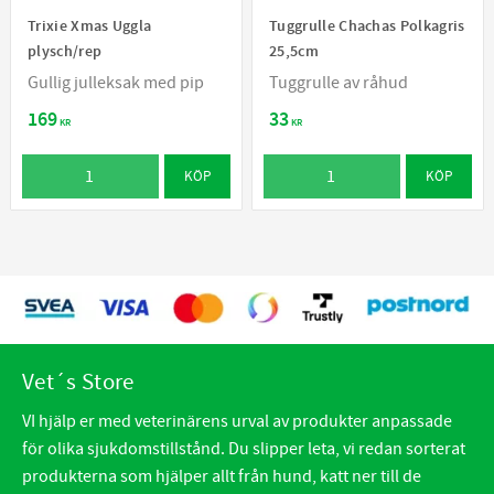
Trixie Xmas Uggla
Tuggrulle Chachas Polkagris
plysch/rep
25,5cm
Gullig julleksak med pip
Tuggrulle av råhud
169
33
KR
KR
KÖP
KÖP
Vet´s Store
VI hjälp er med veterinärens urval av produkter anpassade
för olika sjukdomstillstånd. Du slipper leta, vi redan sorterat
produkterna som hjälper allt från hund, katt ner till de