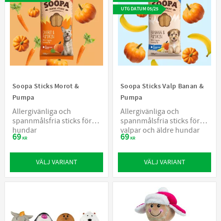
UTG DATUM 05/25
Soopa Sticks Morot &
Soopa Sticks Valp Banan &
Pumpa
Pumpa
Allergivänliga och
Allergivänliga och
spannmålsfria sticks för
spannmålsfria sticks för
hundar
valpar och äldre hundar
69
69
KR
KR
VÄLJ VARIANT
VÄLJ VARIANT