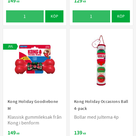
149
129
KR
KR
KÖP
KÖP
JUL
Kong Holiday Goodiebone
Kong Holiday Occasions Ball
M
4-pack
Klassisk gummileksak från
Bollar med jultema 4p
Kong i benform
149
139
KR
KR