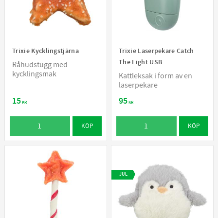
Trixie Kycklingstjärna
Trixie Laserpekare Catch
The Light USB
Råhudstugg med
kycklingsmak
Kattleksak i form av en
laserpekare
15
95
KR
KR
KÖP
KÖP
JUL