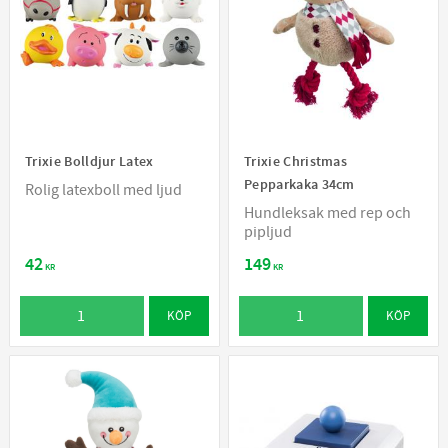
Trixie Bolldjur Latex
Trixie Christmas
Pepparkaka 34cm
Rolig latexboll med ljud
Hundleksak med rep och
pipljud
42
149
KR
KR
KÖP
KÖP