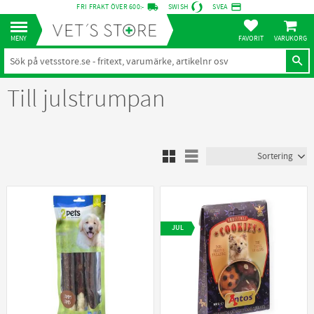
local_shipping
credit_card
FRI FRAKT ÖVER 600:-
SWISH
SVEA
KUNDVA
Meny
FAVORITER
Till julstrumpan
Välj sortering
Välj visningsvy
JUL