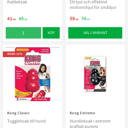
Kattleksak
Ett tyst och effektivt
motionshjul för smådjur
41
45
59
76
KR
KR
KR
KR
VÄLJ VARIANT
KÖP
SPARA
15
%
Kong Classic
Kong Extreme
Tuggleksak till hund
Hundleksak i extremt
kraftigt gummi