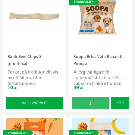
SPANNMÅLSFRI
Rauh Beef Chips S
Soopa Bites Valp Banan &
(miniflisa)
Pumpa
Torkat på traditionellt vis
Allergivänliga och
av nötskinn, utan
spannmålsfria bitar för
tillsatsämnen
valpar och äldre hundar
10
49
KR
KR
VÄLJ VARIANT
KÖP
SPANNMÅLSFRI
SPANNMÅLSFRI