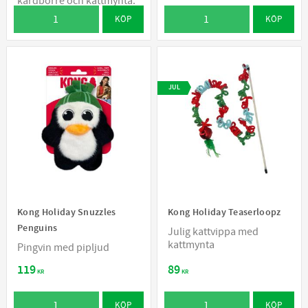
kardborre och kattmynta.
KÖP
KÖP
JUL
Kong Holiday Snuzzles
Kong Holiday Teaserloopz
Penguins
Julig kattvippa med
kattmynta
Pingvin med pipljud
119
89
KR
KR
KÖP
KÖP