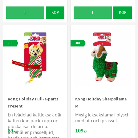
KÖP
KÖP
JUL
JUL
Kong Holiday Pull-a-partz
Kong Holiday Sherpsllama
Present
M
En tvådelad kattleksak där
Mysig leksakslama i plysch
katten kan packa upp och
med pip och prassel
plocka isär delarna.
89
109
Innehåller prasselljud,
KR
KR