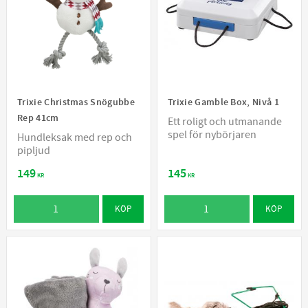
Trixie Christmas Snögubbe
Trixie Gamble Box, Nivå 1
Rep 41cm
Ett roligt och utmanande
spel för nybörjaren
Hundleksak med rep och
pipljud
149
145
KR
KR
KÖP
KÖP