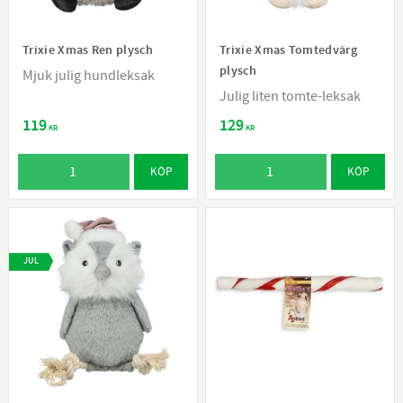
Trixie Xmas Ren plysch
Trixie Xmas Tomtedvärg
plysch
Mjuk julig hundleksak
Julig liten tomte-leksak
119
129
KR
KR
KÖP
KÖP
JUL