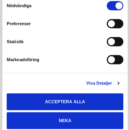
Nödvändiga
Selection
Preferenser
Statistik
Marknadsföring
Nobby Hundleksak Latex
Ozami Tuggrulle Kronhjort
Boll Med Ansikte
Oblekta tuggrullar för
hund tillverkade av
Fantasiboll - 7 cm
Visa Detaljer
kronhjort
49
63
KR
KR
ACCEPTERA ALLA
VÄLJ VARIANT
KÖP
NEKA