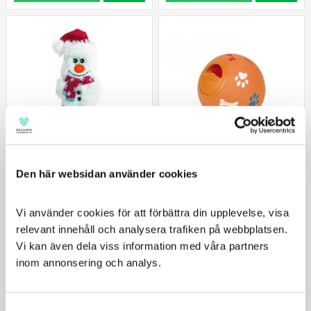
Den här websidan använder cookies
Kong Kickeroo
Nobby Aktivitetsboll Plast
Ren/Snögubbe
Aktivitetsboll Hård
Vi använder cookies för att förbättra din upplevelse, visa 
Julig kattleksak
relevant innehåll och analysera trafiken på webbplatsen. 
69
49
Vi kan även dela viss information med våra partners 
KR
KR
inom annonsering och analys.
VÄLJ VARIANT
KÖP
Consent