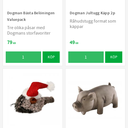
Dogman Bästa Belöningen
Dogman Jultugg Käpp 2p
Valuepack
Råhudstugg format som
käppar
Tre olika påsar med
Dogmans storfavoriter
79
49
KR
KR
KÖP
KÖP