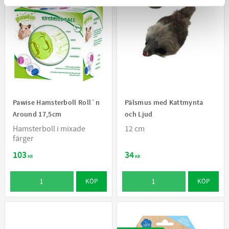
Pawise Hamsterboll Roll´n
Pälsmus med Kattmynta
Around 17,5cm
och Ljud
Hamsterboll i mixade
12 cm
färger
103
34
KR
KR
KÖP
KÖP