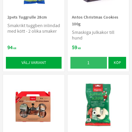
2pets Tuggrulle 28cm
Antos Christmas Cookies
100g
Smakrikt tuggben inlindad
med kött - 2 olika smaker
Smaskiga julkakor till
hund
94
59
KR
KR
VÄLJ VARIANT
KÖP