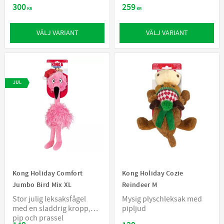
300
259
KR
KR
VÄLJ VARIANT
VÄLJ VARIANT
JUL
Kong Holiday Comfort
Kong Holiday Cozie
Jumbo Bird Mix XL
Reindeer M
Stor julig leksaksfågel
Mysig plyschleksak med
med en sladdrig kropp,
pipljud
pip och prassel