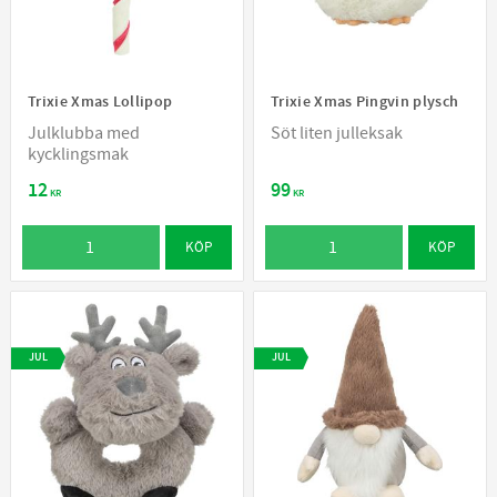
Trixie Xmas Lollipop
Trixie Xmas Pingvin plysch
Julklubba med
Söt liten julleksak
kycklingsmak
12
99
KR
KR
KÖP
KÖP
JUL
JUL