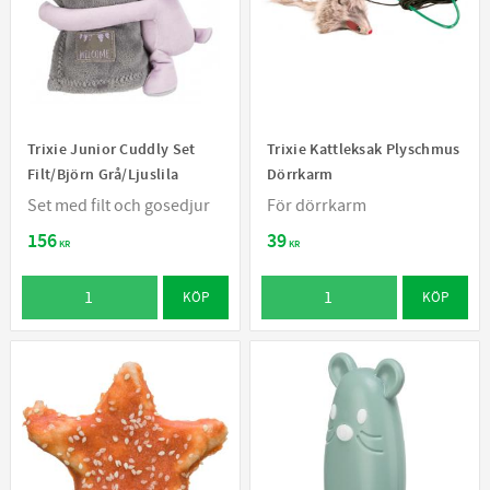
Trixie Junior Cuddly Set
Trixie Kattleksak Plyschmus
Filt/Björn Grå/Ljuslila
Dörrkarm
Set med filt och gosedjur
För dörrkarm
156
39
KR
KR
KÖP
KÖP