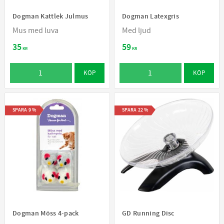
Dogman Kattlek Julmus
Dogman Latexgris
Mus med luva
Med ljud
35
59
KR
KR
KÖP
KÖP
SPARA
9
%
SPARA
22
%
Dogman Möss 4-pack
GD Running Disc