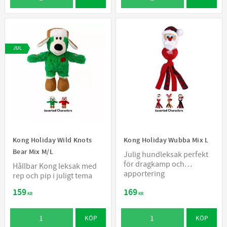
JUL
Kong Holiday Wild Knots
Kong Holiday Wubba Mix L
Bear Mix M/L
Julig hundleksak perfekt
för dragkamp och
Hållbar Kong leksak med
apportering
rep och pip i juligt tema
159
169
KR
KR
KÖP
KÖP