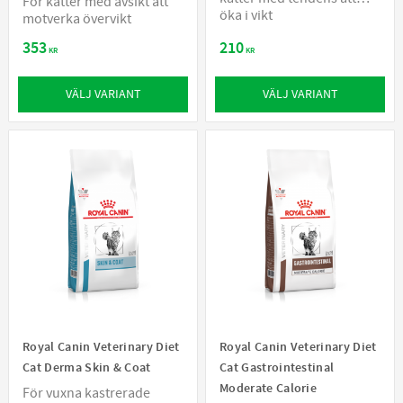
För katter med avsikt att
öka i vikt
motverka övervikt
353
210
KR
KR
VÄLJ VARIANT
VÄLJ VARIANT
Royal Canin Veterinary Diet
Royal Canin Veterinary Diet
Cat Derma Skin & Coat
Cat Gastrointestinal
Moderate Calorie
För vuxna kastrerade