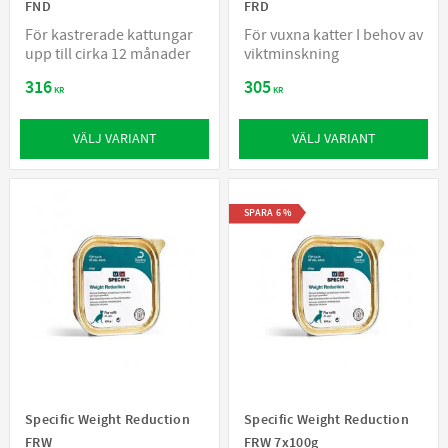
FND
FRD
För kastrerade kattungar
För vuxna katter I behov av
upp till cirka 12 månader
viktminskning
316
305
KR
KR
VÄLJ VARIANT
VÄLJ VARIANT
SPARA
6
%
Specific Weight Reduction
Specific Weight Reduction
FRW
FRW 7x100g