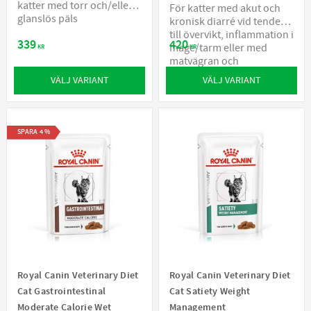
katter med torr och/eller
För katter med akut och
glanslös päls
kronisk diarré vid tendens
till övervikt, inflammation i
339
420
mage/tarm eller med
KR
KR
matvägran och
återhämtning
VÄLJ VARIANT
VÄLJ VARIANT
SPARA
4
%
Royal Canin Veterinary Diet
Royal Canin Veterinary Diet
Cat Gastrointestinal
Cat Satiety Weight
Moderate Calorie Wet
Management