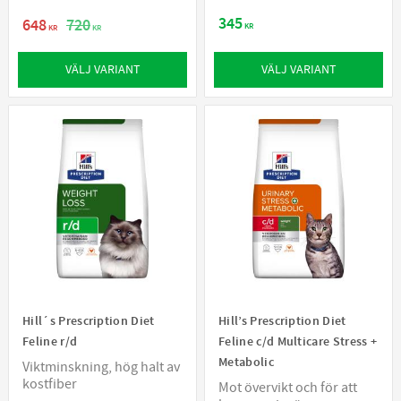
345
648
720
KR
KR
KR
VÄLJ VARIANT
VÄLJ VARIANT
Hill´s Prescription Diet
Hill’s Prescription Diet
Feline r/d
Feline c/d Multicare Stress +
Metabolic
Viktminskning, hög halt av
kostfiber
Mot övervikt och för att