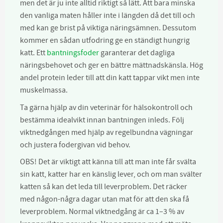
men det är ju inte alltid riktigt så lätt. Att bara minska
den vanliga maten håller inte i längden då det till och
med kan ge brist på viktiga näringsämnen. Dessutom
kommer en sådan utfodring ge en ständigt hungrig
katt. Ett
bantningsfoder
garanterar det dagliga
näringsbehovet och ger en bättre mättnadskänsla. Hög
andel protein leder till att din katt tappar vikt men inte
muskelmassa.
Ta gärna hjälp av din veterinär för hälsokontroll och
bestämma idealvikt innan bantningen inleds. Följ
viktnedgången med hjälp av regelbundna vägningar
och justera fodergivan vid behov.
OBS! Det är viktigt att känna till att man inte får svälta
sin katt, katter har en känslig lever, och om man svälter
katten så kan det leda till leverproblem. Det räcker
med någon-några dagar utan mat för att den ska få
leverproblem. Normal viktnedgång är ca 1–3 % av