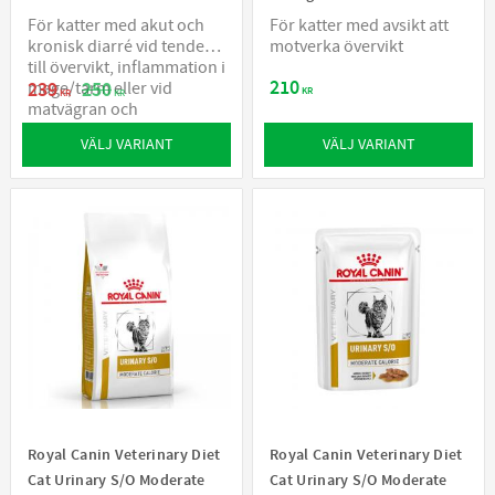
För katter med akut och
För katter med avsikt att
kronisk diarré vid tendens
motverka övervikt
till övervikt, inflammation i
210
mage/tarm eller vid
239
250
KR
KR
KR
matvägran och
återhämtning
VÄLJ VARIANT
VÄLJ VARIANT
Royal Canin Veterinary Diet
Royal Canin Veterinary Diet
Cat Urinary S/O Moderate
Cat Urinary S/O Moderate