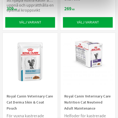
att hjälpa vuxna katter att
uppnå och upprätthålla en
309
269
optimal kroppsvikt
KR
KR
VÄLJ VARIANT
VÄLJ VARIANT
Royal Canin Veterinary Care
Royal Canin Veterinary Care
Cat Derma Skin & Coat
Nutrition Cat Neutered
Pouch
Adult Maintenance
För vuxna kastrerade
Helfoder för kastrerade