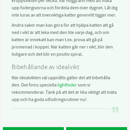
kroppsvikten per vecka. Var noggrann med att mäta
upp fodergivorna och fördela dem över dygnet. Låt dig
inte luras av att överviktiga katter generellt tigger mer.
Andra saker man kan göra för att hjälpa katten att gå
ned i vikt är att leka med den lite varje dag, och om
katten är innekatt kan man t.ex. prova att gå på
promenad i koppel. När katten går ner i vikt, blir den
livligare och det blir en positiv spiral.
Bibehållande av idealvikt
När idealvikten väl uppnåtts gäller det att bibehålla
den. Det finns speciella
lightfoder
som vi
rekommenderar. Tänk på att det är lika viktigt att mäta
upp och ha goda utfodringsrutiner nu!