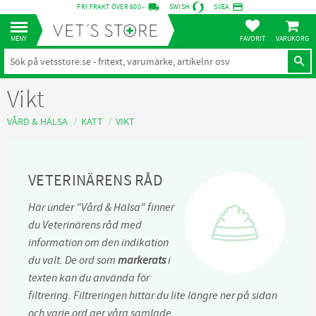
local_shipping
credit_card
FRI FRAKT ÖVER 600:-
SWISH
SVEA
KUNDVA
Meny
FAVORITER
Vikt
VÅRD & HÄLSA
KATT
VIKT
VETERINÄRENS RÅD
Här under "Vård & Hälsa" finner
du Veterinärens råd med
information om den indikation
du valt. De ord som
markerats
i
texten kan du använda för
filtrering. Filtreringen hittar du lite längre ner på sidan
och varje ord ger våra samlade