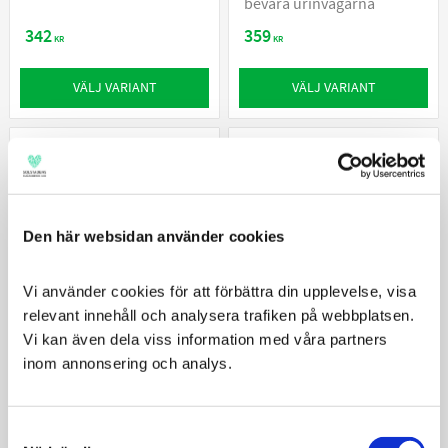
bevara urinvägarna
342
359
KR
KR
VÄLJ VARIANT
VÄLJ VARIANT
Den här websidan använder cookies
Vi använder cookies för att förbättra din upplevelse, visa 
relevant innehåll och analysera trafiken på webbplatsen. 
Vi kan även dela viss information med våra partners 
inom annonsering och analys.
Hill’s Prescription Diet
Hill’s Prescription Diet
Feline m/d
Feline w/d
För övervikt och/eller
För tendens till fetma eller
Consent
diabetes
lätt att gå upp i vikt