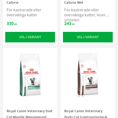
Calorie
Calorie Wet
För kastrerade eller
För kastrerade eller
överviktiga katter
överviktiga katter, löser
urinsten
330
243
KR
KR
VÄLJ VARIANT
VÄLJ VARIANT
Royal Canin Veterinary Diet
Royal Canin Veterinary
Cat Weight Management
Diets Cat Gastrointestinal