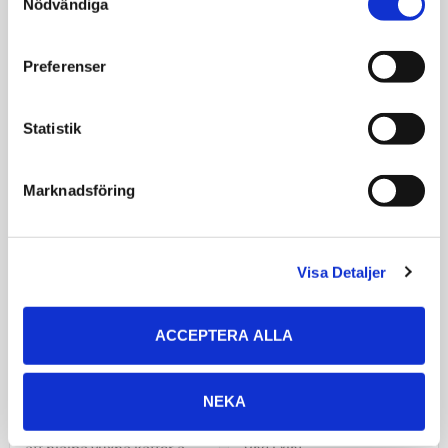
Nödvändiga
Selection
347
349
KR
KR
Preferenser
VÄLJ VARIANT
VÄLJ VARIANT
Statistik
Marknadsföring
Visa Detaljer
ACCEPTERA ALLA
Purina Pro Plan Veterinary
Royal Canin Cat Neutered
Diets Feline OM Obesity
Satiety Balance
Management
NEKA
Helfoder för kastrerade
katter med tendens att
Ett komplett kattfoder för
öka i vikt