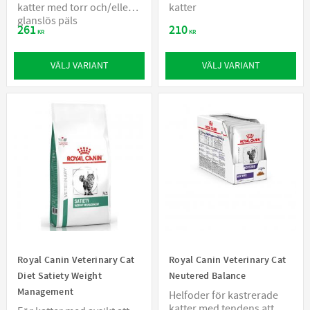
katter med torr och/eller
katter
glanslös päls
261
210
KR
KR
VÄLJ VARIANT
VÄLJ VARIANT
Royal Canin Veterinary Cat
Royal Canin Veterinary Cat
Diet Satiety Weight
Neutered Balance
Management
Helfoder för kastrerade
katter med tendens att