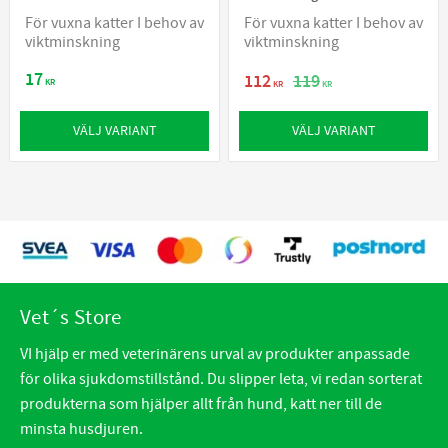
För vuxna katter I behov av
För vuxna katter I behov av
viktminskning
viktminskning
17
112
119
KR
KR
KR
VÄLJ VARIANT
VÄLJ VARIANT
Vet´s Store
VI hjälp er med veterinärens urval av produkter anpassade
för olika sjukdomstillstånd. Du slipper leta, vi redan sorterat
produkterna som hjälper allt från hund, katt ner till de
minsta husdjuren.