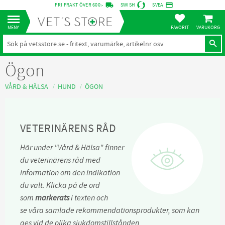
local_shipping
credit_card
FRI FRAKT ÖVER 600:-
SWISH
SVEA
KUNDVA
Meny
FAVORITER
Ögon
VÅRD & HÄLSA
HUND
ÖGON
VETERINÄRENS RÅD
Här under "Vård & Hälsa" finner
du veterinärens råd med
information om den indikation
du valt. Klicka på de ord
som
markerats
i texten och
se våra samlade rekommendationsprodukter, som kan
ges vid de olika sjukdomstillstånden.