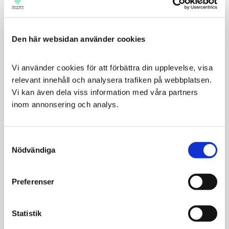
Den här websidan använder cookies
Vi använder cookies för att förbättra din upplevelse, visa 
relevant innehåll och analysera trafiken på webbplatsen. 
Vi kan även dela viss information med våra partners 
Dechra CleanOcular
Dechra Lubrithal Ögongel
inom annonsering och analys.
15g
Mild rengöring av hud och
päls runt ögonen
Fuktighetsgel för ögonen
till hundar och katter
Consent
159
216
Nödvändiga
Selection
KR
KR
KÖP
KÖP
Preferenser
Statistik