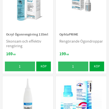
Ocryl Ögonrengöring 135ml
OphtaPRIME
Skonsam och effektiv
Rengörande Ögondroppar
rengöring
169
199
KR
KR
KÖP
KÖP