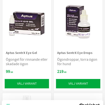
Aptus SentrX Eye Gel
Aptus SentrX Eye Drops
Ögongel för rinnande eller
Ögondroppar, torra ögon
skadade ögon
för hund
99
219
KR
KR
VÄLJ VARIANT
VÄLJ VARIANT