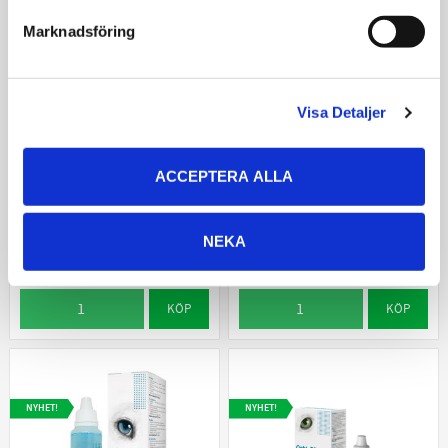
Marknadsföring
Visa Detaljer
ACCEPTERA ALLA
Koksaltlösning 30ml
Kruuse Bomullsbollar
Natriumklorid för
100% bomull
sårrengöring och
NEKA
ögonskölj
18
69
KR
KR
KÖP
KÖP
NYHET!
NYHET!