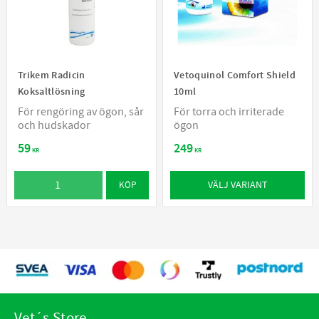
Trikem Radicin
Vetoquinol Comfort Shield
Koksaltlösning
10ml
För rengöring av ögon, sår
För torra och irriterade
och hudskador
ögon
59
249
KR
KR
VÄLJ VARIANT
KÖP
Vet´s Store