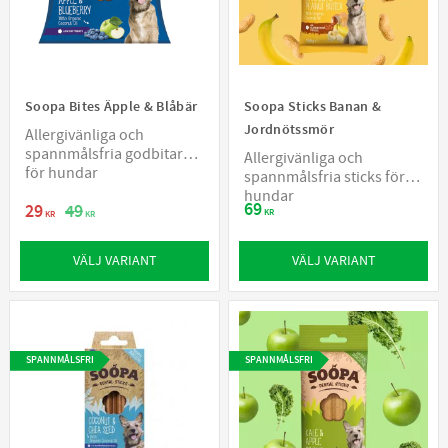
Soopa Bites Äpple & Blåbär
Soopa Sticks Banan &
Jordnötssmör
Allergivänliga och
spannmålsfria godbitar
Allergivänliga och
för hundar
spannmålsfria sticks för
hundar
69
29
49
KR
KR
KR
VÄLJ VARIANT
VÄLJ VARIANT
SPANNMÅLSFRI
SPANNMÅLSFRI