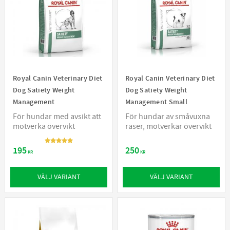
Royal Canin Veterinary Diet
Royal Canin Veterinary Diet
Dog Satiety Weight
Dog Satiety Weight
Management
Management Small
För hundar med avsikt att
För hundar av småvuxna
motverka övervikt
raser, motverkar övervikt
195
250
KR
KR
VÄLJ VARIANT
VÄLJ VARIANT