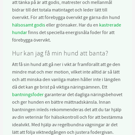
att tänka på är att godis, matrester och mellanmål
bidrar till det totala matintaget och leder lätt till
övervikt. För att förebygga övervikt ge gärna din hund
hälsosamt godis
eller grönsaker. Har du en
kastrerade
hundar
finns det speciella energisnåla foder för att
förebygga övervikt.
Hur kan jag få min hund att banta?
Att få sin hund att gå ner i vikt är framförallt att ge den
mindre mat och mer motion, vilket inte alltid är så lätt
och att minska den vanliga maten håller inte i längden
då det kan ge brist på viktiga näringsämnen. Ett
bantningsfoder
garanterar det dagliga näringsbehovet
och ger hunden en bättre mättnadskänsla. Innan
bantningen inleds rekommenderas det att du tar hjälp
av din veterinär för hälsokontroll och för att bestämma
idealvikt. Med hjälp av regelbundna vägningar är det
lätt att följa viktnedgången och justera fodergivan.