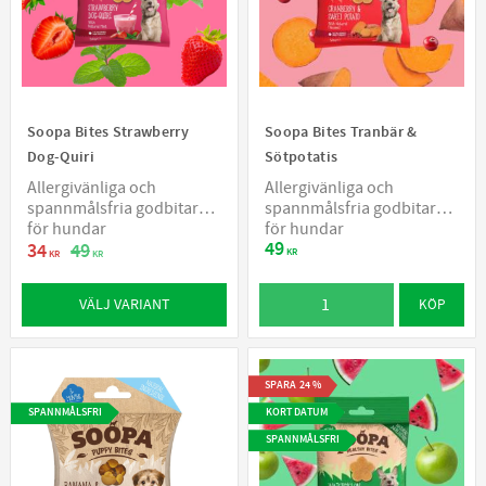
Soopa Bites Strawberry
Soopa Bites Tranbär &
Dog-Quiri
Sötpotatis
Allergivänliga och
Allergivänliga och
spannmålsfria godbitar
spannmålsfria godbitar
för hundar
för hundar
49
34
49
KR
KR
KR
VÄLJ VARIANT
KÖP
SPARA
24
%
SPANNMÅLSFRI
KORT DATUM
SPANNMÅLSFRI