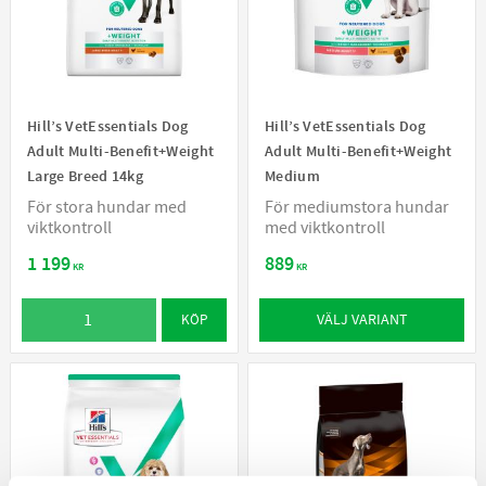
Hill’s VetEssentials Dog
Hill’s VetEssentials Dog
Adult Multi-Benefit+Weight
Adult Multi-Benefit+Weight
Large Breed 14kg
Medium
För stora hundar med
För mediumstora hundar
viktkontroll
med viktkontroll
1 199
889
KR
KR
VÄLJ VARIANT
KÖP