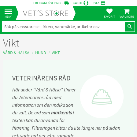
local_shipping
credit_card
FRI FRAKT ÖVER 600:-
SWISH
SVEA
KUNDVA
Meny
FAVORITER
Vikt
VÅRD & HÄLSA
HUND
VIKT
VETERINÄRENS RÅD
Här under "Vård & Hälsa" finner
du Veterinärens råd med
information om den indikation
du valt. De ord som
markerats
i
texten kan du använda för
filtrering. Filtreringen hittar du lite längre ner på sidan
och varje ord ger våra samlade