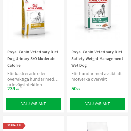
Royal Canin Veterinary Diet
Royal Canin Veterinary Diet
Dog Urinary S/O Moderate
Satiety Weight Management
Calorie
Wet Dog
För kastrerade eller
För hundar med avsikt att
överviktiga hundar med
motverka övervikt
urinvägsinfektion
239
50
KR
KR
VÄLJ VARIANT
VÄLJ VARIANT
SPARA
2
%