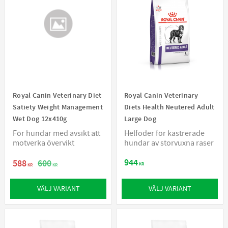
Royal Canin Veterinary Diet
Royal Canin Veterinary
Satiety Weight Management
Diets Health Neutered Adult
Wet Dog 12x410g
Large Dog
För hundar med avsikt att
Helfoder för kastrerade
motverka övervikt
hundar av storvuxna raser
944
588
600
KR
KR
KR
VÄLJ VARIANT
VÄLJ VARIANT