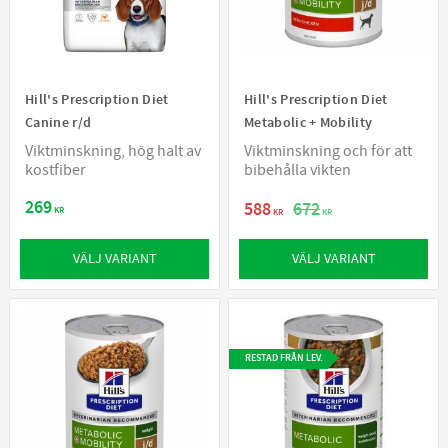
Hill's Prescription Diet
Hill's Prescription Diet
Canine r/d
Metabolic + Mobility
Viktminskning, hög halt av
Viktminskning och för att
kostfiber
bibehålla vikten
269
588
672
KR
KR
KR
VÄLJ VARIANT
VÄLJ VARIANT
RESTAD FRÅN LEV.