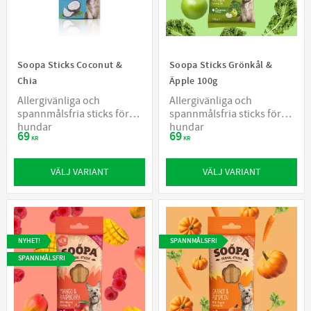
Soopa Sticks Coconut &
Soopa Sticks Grönkål &
Chia
Äpple 100g
Allergivänliga och
Allergivänliga och
spannmålsfria sticks för
spannmålsfria sticks för
hundar
hundar
69
69
KR
KR
VÄLJ VARIANT
VÄLJ VARIANT
NYHET!
SPANNMÅLSFRI
SPANNMÅLSFRI