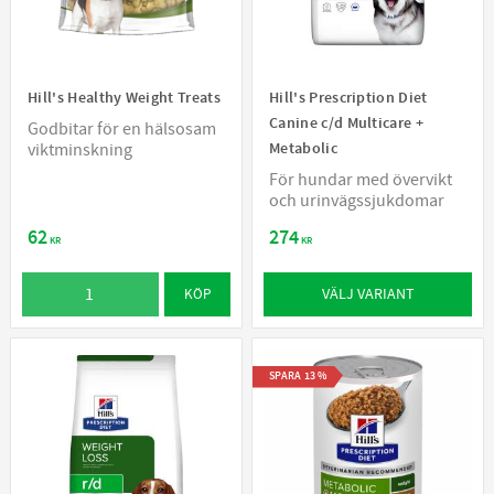
Hill's Healthy Weight Treats
Hill's Prescription Diet
Canine c/d Multicare +
Godbitar för en hälsosam
Metabolic
viktminskning
För hundar med övervikt
och urinvägssjukdomar
62
274
KR
KR
VÄLJ VARIANT
KÖP
SPARA
13
%