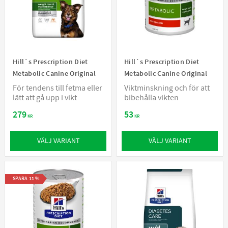
Hill´s Prescription Diet
Hill´s Prescription Diet
Metabolic Canine Original
Metabolic Canine Original
För tendens till fetma eller
Viktminskning och för att
lätt att gå upp i vikt
bibehålla vikten
279
53
KR
KR
VÄLJ VARIANT
VÄLJ VARIANT
SPARA
11
%