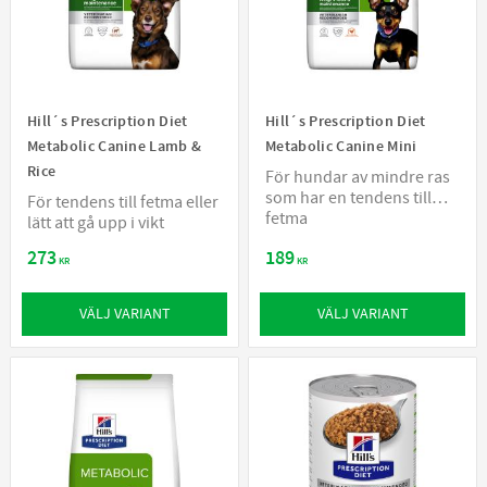
Hill´s Prescription Diet
Hill´s Prescription Diet
Metabolic Canine Lamb &
Metabolic Canine Mini
Rice
För hundar av mindre ras
som har en tendens till
För tendens till fetma eller
fetma
lätt att gå upp i vikt
273
189
KR
KR
VÄLJ VARIANT
VÄLJ VARIANT