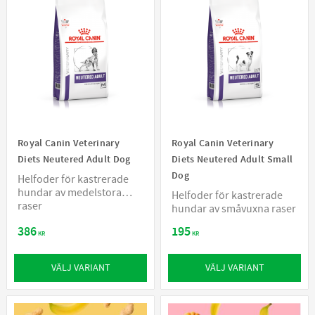
Royal Canin Veterinary
Royal Canin Veterinary
Diets Neutered Adult Dog
Diets Neutered Adult Small
Dog
Helfoder för kastrerade
hundar av medelstora
Helfoder för kastrerade
raser
hundar av småvuxna raser
386
195
KR
KR
VÄLJ VARIANT
VÄLJ VARIANT