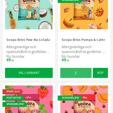
SPANNMÅLSFRI
Soopa Bites Paw-Na Colada
Soopa Bites Pumpa & Latte
Allergivänliga och
Allergivänliga och
spannmålsfria godbitar
spannmålsfria godbitar
för hundar
för hundar
49
49
KR
KR
VÄLJ VARIANT
KÖP
SPARA
31
%
KORT DATUM
SPANNMÅLSFRI
SPANNMÅLSFRI