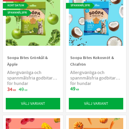
KORT DATUM
SPANNMÅLSFRI
SPANNMÅLSFRI
Soopa Bites Grönkål &
Soopa Bites Kokosnöt &
Äpple
Chiafrön
Allergivänliga och
Allergivänliga och
spannmålsfria godbitar
spannmålsfria godbitar
för hundar
för hundar
49
34
49
KR
KR
KR
VÄLJ VARIANT
VÄLJ VARIANT