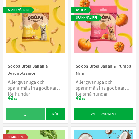
SPANNMÅLSFRI
NYHET!
SPANNMÅLSFRI
Soopa Bites Banan &
Soopa Bites Banan & Pumpa
Jordnötssmör
Mini
Allergivänliga och
Allergivänliga och
spannmålsfria godbitar
spannmålsfria godbitar
för hundar
för små hundar
49
49
KR
KR
VÄLJ VARIANT
KÖP
SPARA
31
%