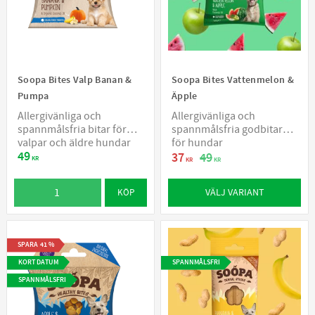
Soopa Bites Valp Banan &
Soopa Bites Vattenmelon &
Pumpa
Äpple
Allergivänliga och
Allergivänliga och
spannmålsfria bitar för
spannmålsfria godbitar
valpar och äldre hundar
för hundar
49
37
49
KR
KR
KR
VÄLJ VARIANT
KÖP
SPARA
41
%
KORT DATUM
SPANNMÅLSFRI
SPANNMÅLSFRI