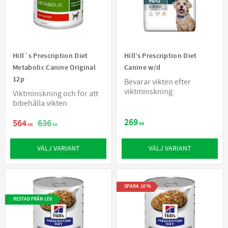
Hill´s Prescription Diet
Hill’s Prescription Diet
Metabolic Canine Original
Canine w/d
12p
Bevarar vikten efter
viktminskning
Viktminskning och för att
bibehålla vikten
269
564
636
KR
KR
KR
VÄLJ VARIANT
VÄLJ VARIANT
SPARA
10
%
RESTAD FRÅN LEV.