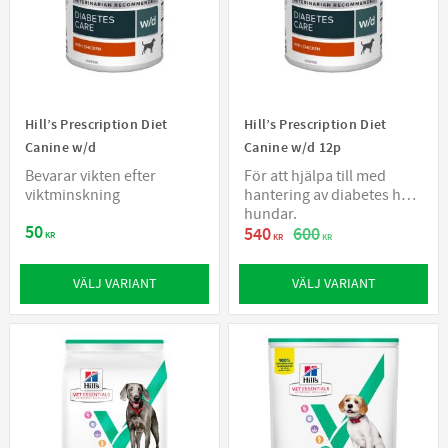
Hill’s Prescription Diet
Hill’s Prescription Diet
Canine w/d
Canine w/d 12p
Bevarar vikten efter
För att hjälpa till med
viktminskning
hantering av diabetes hos
hundar.
50
540
600
KR
KR
KR
VÄLJ VARIANT
VÄLJ VARIANT