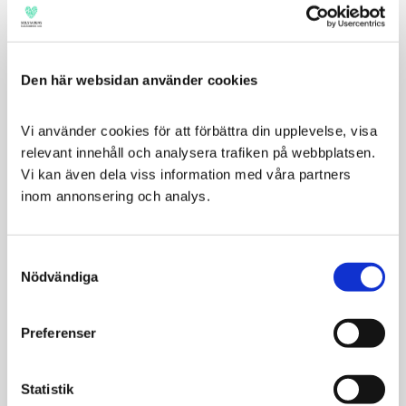
Den här websidan använder cookies
Hill’s VetEssentials Dog
Purina Pro Plan Veterinary
Vi använder cookies för att förbättra din upplevelse, visa 
Adult Multi-Benefit+Weight
Diets Canine OM Obesity
relevant innehåll och analysera trafiken på webbplatsen. 
Small & Mini
Management
Vi kan även dela viss information med våra partners 
För små hundar med
För överviktiga hundar,
inom annonsering och analys.
viktkontroll
samt hundar med
förstoppning
289
399
KR
KR
Consent
VÄLJ VARIANT
VÄLJ VARIANT
Nödvändiga
Selection
Preferenser
SPARA
6
%
Statistik