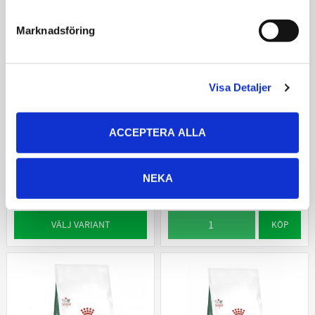
Marknadsföring
Visa Detaljer
Purina Pro Plan Veterinary
Royal Canin Satiety Treats
Diets Canine OM Obesity
230g
Management 12x400g
Godbitar för hundar med
ACCEPTERA ALLA
avsikt att motverka
Ett komplett våtfoder för
övervikt
viktminskning hos vuxna
hundar
NEKA
79
540
576
KR
KR
KR
VÄLJ VARIANT
KÖP