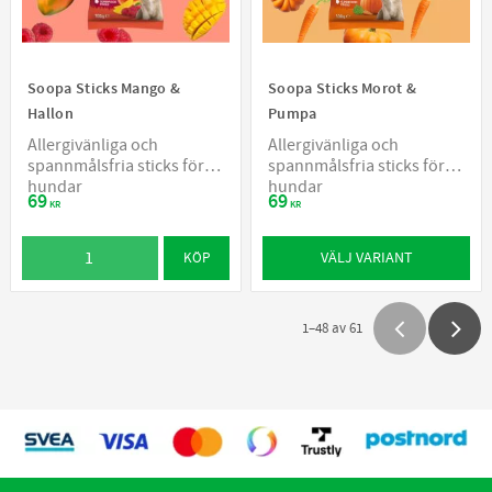
Soopa Sticks Mango &
Soopa Sticks Morot &
Hallon
Pumpa
Allergivänliga och
Allergivänliga och
spannmålsfria sticks för
spannmålsfria sticks för
hundar
hundar
69
69
KR
KR
VÄLJ VARIANT
KÖP
1–
48
av
61