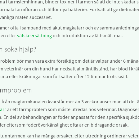
lerna i tarmslemhinnan, binder toxiner i tarmen så att de inte skada
normala tarmfloran och tillför nya bakterier. Fortsätt att ge dietma
 vanliga maten successivt.
mmer ofta i samband med akut magkatarr och av samma anledninga
ten eller
vätskeersättning
och introduktion av lättsmält mat.
n söka hjälp?
roblem bör man vara extra försiktig om det är valpar under 6 måna
n veterinär om din hund har nedsatt allmäntillstånd, har blod i kräkn
a eller kräkningar som fortsätter efter 12 timmar trots svält.
armproblem
ån magtarmkanalen kvarstår mer än 3 veckor anser man att det är e
arr
är ett tarmproblem som måste utredas hos veterinär. Diagnosen
En del av behandlingen är foder anpassat för den specifika sjukdo
der eftersom foderöverkänslighet ofta är en bidragande orsak.
i tunntarmen kan ha många orsaker, efter utredning ordinerar vete