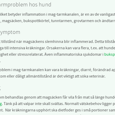
tarmproblem hos hund
vilket betyder inflammation i mag-tarmkanalen, är en av de vanliga
, magsäcken, bukspottkörtel, tunntarmen, grovtarmen och ändtar
 symptom
t tillstånd när magsäckens slemhinna blir inflammerad. Detta tillst
iga till intensiva kräkningar. Orsakerna kan vara flera, t.ex. att hun
ghet eller stressrelaterat. Även inflammatoriska sjukdomar i
buksp
.
blem i mag-tarmkanalen kan vara kräkningar, diarré, förändrad ap
m eller dåligt allmäntillstånd är det viktigt att söka veterinär.
g
m behandlas genom att magsäcken får vila från mat så länge hunden
g
. Tänk på att valpar inte skall svältas. Normalt vätskebehov ligge
t. När kräkningarna upphört ska dietfoder ges i små portioner sa