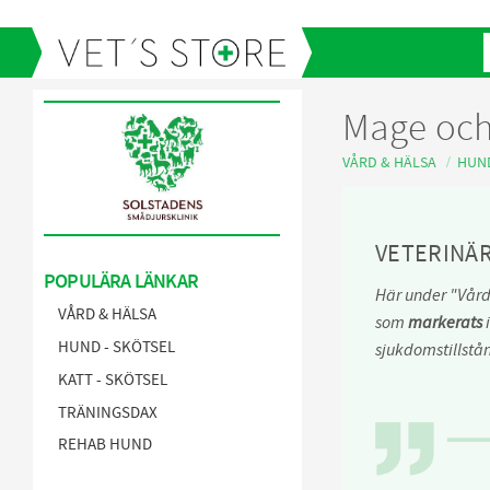
Mage och
VÅRD & HÄLSA
HUN
VETERINÄ
POPULÄRA LÄNKAR
Här under "Vård
VÅRD & HÄLSA
som
markerats
i
HUND - SKÖTSEL
sjukdomstillstå
KATT - SKÖTSEL
TRÄNINGSDAX
REHAB HUND