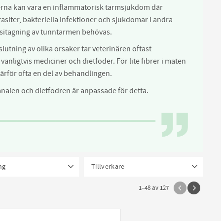
erna kan vara en inflammatorisk tarmsjukdom där
siter, bakteriella infektioner och sjukdomar i andra
opsitagning av tunntarmen behövas.
utning av olika orsaker tar veterinären oftast
nligtvis mediciner och dietfoder. För lite fibrer i maten
 därför ofta en del av behandlingen.
alen och dietfodren är anpassade för detta.
ng
Tillverkare
g datum 03/6
1
Aptus
3
1–
48
av
127
atum 12/5 FINNS 1 st
1
Boehringer Ingelheim
2
40 g
1
160 g
1
Healthy Pet Scandinavia
6