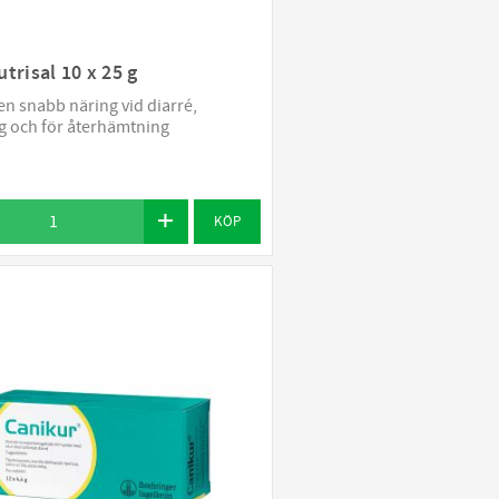
trisal 10 x 25 g
n snabb näring vid diarré,
g och för återhämtning
KÖP