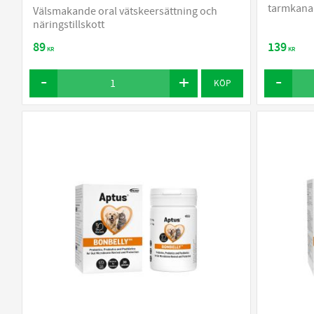
tarmkanal
Välsmakande oral vätskeersättning och
näringstillskott
89
139
KR
KR
KÖP