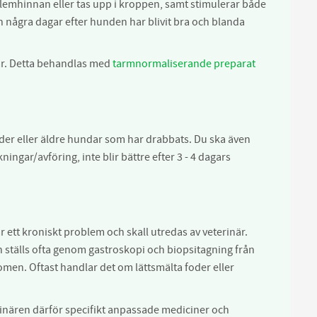
r slemhinnan eller tas upp i kroppen, samt stimulerar både
ten några dagar efter hunden har blivit bra och blanda
r. Detta behandlas med
tarmnormaliserande preparat
der eller äldre hundar som har drabbats. Du ska även
ingar/avföring, inte blir bättre efter 3 - 4 dagars
tt kroniskt problem och skall utredas av veterinär.
 ställs ofta genom gastroskopi och biopsitagning från
men. Oftast handlar det om lättsmälta foder eller
rinären därför specifikt anpassade mediciner och