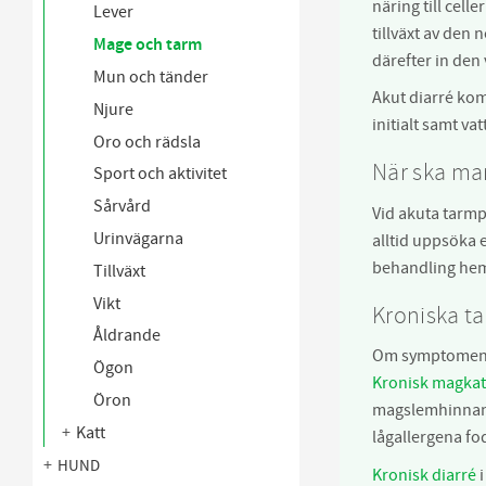
näring till cel
Lever
tillväxt av den 
Mage och tarm
därefter in den
Mun och tänder
Akut diarré ko
Njure
initialt samt vat
Oro och rädsla
När ska ma
Sport och aktivitet
Sårvård
Vid akuta tarmp
Urinvägarna
alltid uppsöka e
behandling hemm
Tillväxt
Vikt
Kroniska t
Åldrande
Om symptomen fr
Ögon
Kronisk magkat
Öron
magslemhinnan. 
Katt
lågallergena fo
HUND
Kronisk diarré