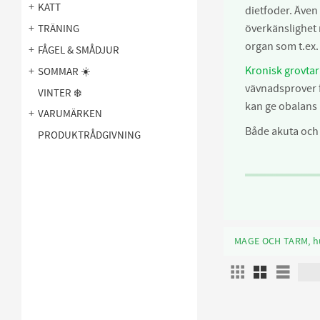
KATT
dietfoder. Äve
överkänslighet 
TRÄNING
organ som t.ex.
FÅGEL & SMÅDJUR
Kronisk grovta
SOMMAR ☀️
vävnadsprover f
VINTER ❄️
kan ge obalans i
VARUMÄRKEN
Både akuta och
PRODUKTRÅDGIVNING
MAGE OCH TARM, 
Akut Gastroenterit
Välj sor
Välj v
Magkatarr/känslig 
69
Bukspottkörtelinfla