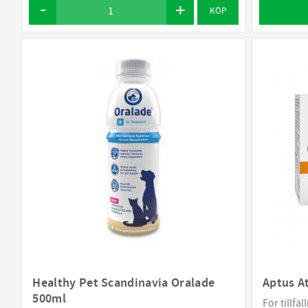
KÖP
Healthy Pet Scandinavia Oralade
Aptus At
500ml
För tillfä