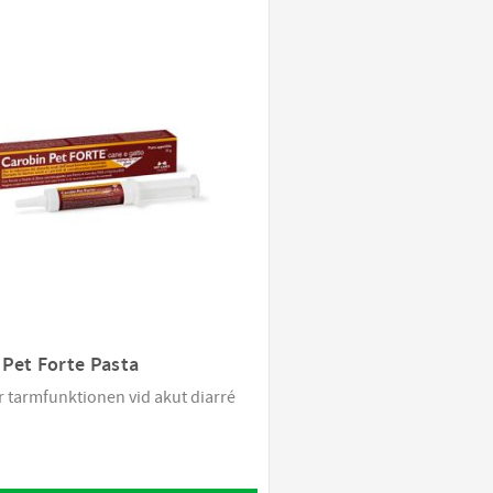
10 kapslar
1
Hill's Prescription Diet
30
1
15 ml
3
Monster
11
NBF Lanes
2
32 tabletter
1
Nextmune
2
Nutrolin
1
Purina Veterinary Diets
7
Royal Canin Veterinary Diet
35
Soopa
2
Specific
15
Visa fler
 Pet Forte Pasta
er tarmfunktionen vid akut diarré