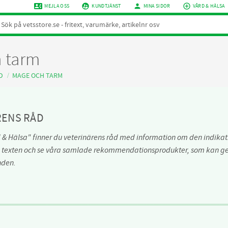
contact_phone
supervised_user_circle
person
add_circle_outline
MEJLA OSS
KUNDTJÄNST
MINA SIDOR
VÅRD & HÄLSA
 tarm
D
MAGE OCH TARM
RENS RÅD
 & Hälsa" finner du veterinärens råd med information om den indikati
 texten och se våra samlade rekommendationsprodukter, som kan ges
nden.