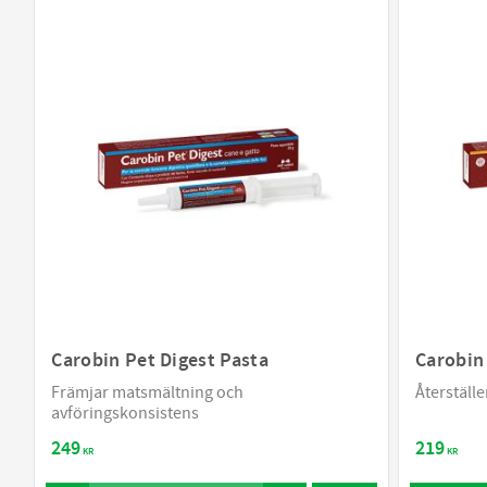
420 g
1
50 kapslar
 preparat
21
30 ml
3
27
60 ml
3
Visa fler
arrè
39
Carobin Pet Digest Pasta
Carobin
Främjar matsmältning och
Återställ
avföringskonsistens
249
219
KR
KR