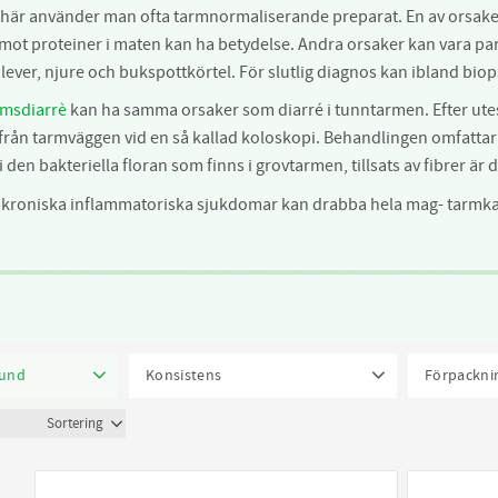
n här använder man ofta tarmnormaliserande preparat. En av orsak
mot proteiner i maten kan ha betydelse. Andra orsaker kan vara para
 lever, njure och bukspottkörtel. För slutlig diagnos kan ibland bi
rmsdiarrè
kan ha samma orsaker som diarré i tunntarmen. Efter utesl
rån tarmväggen vid en så kallad koloskopi. Behandlingen omfattar va
 den bakteriella floran som finns i grovtarmen, tillsats av fibrer är
 kroniska inflammatoriska sjukdomar kan drabba hela mag- tarmkan
hund
Konsistens
Förpackni
40
Torrfoder
41
Våtfoder
53
3,25 kg ut
tering
isningsvy
mage och tarm
Tugg/godis
2
12kg utg d
50 ml
1
mmation
16