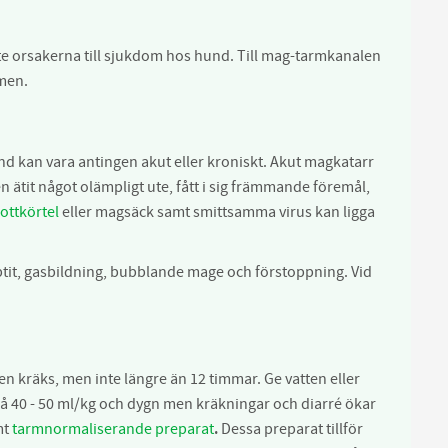
ste orsakerna till sjukdom hos hund. Till mag-tarmkanalen
men.
ånd kan vara antingen akut eller kroniskt. Akut magkatarr
den ätit något olämpligt ute, fått i sig främmande föremål,
ottkörtel
eller magsäck samt smittsamma virus kan ligga
tit, gasbildning, bubblande mage och förstoppning. Vid
 kräks, men inte längre än 12 timmar. Ge vatten eller
r på 40 - 50 ml/kg och dygn men kräkningar och diarré ökar
mt
tarmnormaliserande preparat
.
Dessa preparat tillför