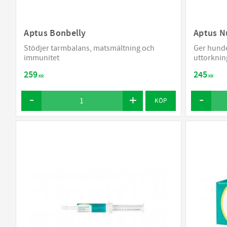
Aptus Bonbelly
Aptus Nu
Stödjer tarmbalans, matsmältning och
Ger hunde
immunitet
uttorknin
259
245
KR
KR
KÖP