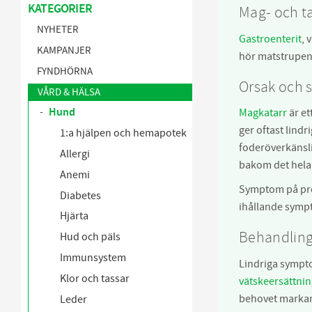
KATEGORIER
Mag- och 
NYHETER
Gastroenterit
, 
KAMPANJER
hör matstrupen
FYNDHÖRNA
Orsak och
VÅRD & HÄLSA
Hund
Magkatarr
är et
ger oftast lindr
1:a hjälpen och hemapotek
foderöverkänsli
Allergi
bakom det hela
Anemi
Symptom på pro
Diabetes
ihållande sympto
Hjärta
Behandlin
Hud och päls
Immunsystem
Lindriga sympto
Klor och tassar
vätskeersättnin
behovet markan
Leder