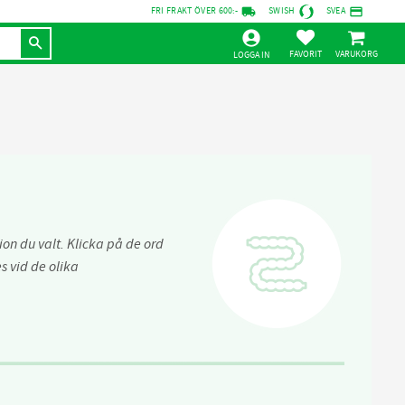
local_shipping
credit_card
FRI FRAKT ÖVER 600:-
SWISH
SVEA
KUNDVAGN
FAVORITER
LOGGA IN
on du valt. Klicka på de ord
 vid de olika