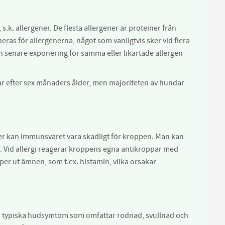
.k. allergener. De flesta allergener är proteiner från
neras för allergenerna, något som vanligtvis sker vid flera
 en senare exponering för samma eller likartade allergen
terar efter sex månaders ålder, men majoriteten av hundar
r kan immunsvaret vara skadligt för kroppen. Man kan
e. Vid allergi reagerar kroppens egna antikroppar med
per ut ämnen, som t.ex. histamin, vilka orsakar
a typiska hudsymtom som omfattar rodnad, svullnad och