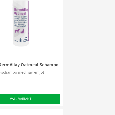
DermAllay Oatmeal Schampo
 schampo med havremjöl
VÄLJ VARIANT