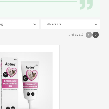
ng
Tillverkare
atum 12/5 FINNS 1 st
1
Aptus
3
1–
48
av
112
118 ml
1
200 ml
2
Boehringer Ingelheim
1
236 ml
1
Dechra
10
Douxo
2
500 ml
3
Dr. Baddaky
3
10 g
1
30 g
1
Hill's Prescription Diet
14
ICF
5
Kruuse
2
Monster
7
Omnidea
1
Purina Veterinary Diets
6
Royal Canin Veterinary Diet
15
Visa fler