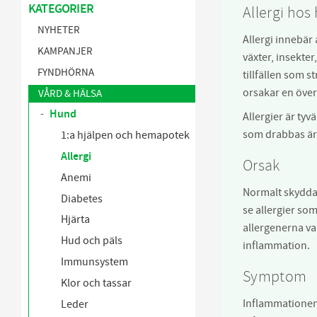
KATEGORIER
Allergi ho
NYHETER
Allergi innebär 
KAMPANJER
växter, insekter
FYNDHÖRNA
tillfällen som 
orsakar en öve
VÅRD & HÄLSA
Hund
Allergier är tyv
som drabbas är ö
1:a hjälpen och hemapotek
Allergi
Orsak
Anemi
Normalt skydda
Diabetes
se allergier so
Hjärta
allergenerna va
Hud och päls
inflammation.
Immunsystem
Symptom
Klor och tassar
Inflammationen
Leder