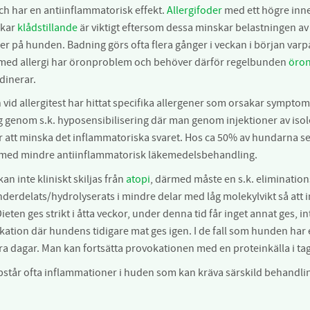
h har en antiinflammatorisk effekt.
Allergifoder
med ett högre inne
rkar
klådstillande
är viktigt eftersom dessa minskar belastningen av 
r på hunden. Badning görs ofta flera gånger i veckan i början var
ed allergi har öronproblem och behöver därför regelbunden
öron
dinerar.
an vid allergitest har hittat specifika allergener som orsakar sympt
 genom s.k. hyposensibilisering där man genom injektioner av iso
r att minska det inflammatoriska svaret. Hos ca 50% av hundarna ses
r med mindre antiinflammatorisk läkemedelsbehandling.
kan inte kliniskt skiljas från
atopi
, därmed måste en s.k. eliminations
derdelats/hydrolyserats i mindre delar med låg molekylvikt så at
Dieten ges strikt i åtta veckor, under denna tid får inget annat ges
ation där hundens tidigare mat ges igen. I de fall som hunden har e
ra dagar. Man kan fortsätta provokationen med en proteinkälla i tage
ppstår ofta inflammationer i huden som kan kräva särskild behandl