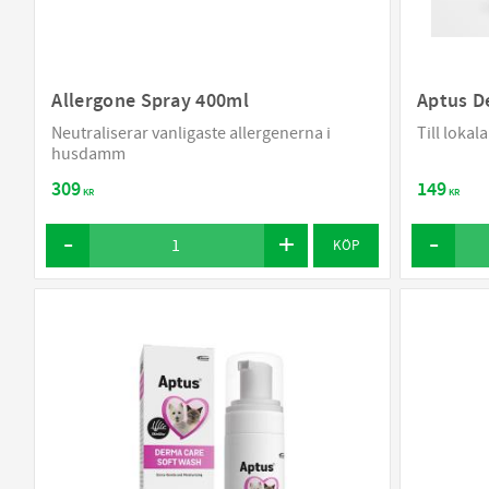
Allergone Spray 400ml
Aptus D
Neutraliserar vanligaste allergenerna i
Till lokal
husdamm
309
149
KR
KR
KÖP