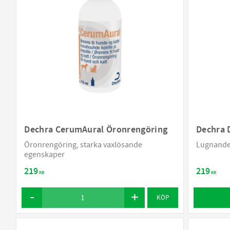
Dechra CerumAural Öronrengöring
Dechra 
Öronrengöring, starka vaxlösande
Lugnande
egenskaper
219
219
KR
KR
KÖP