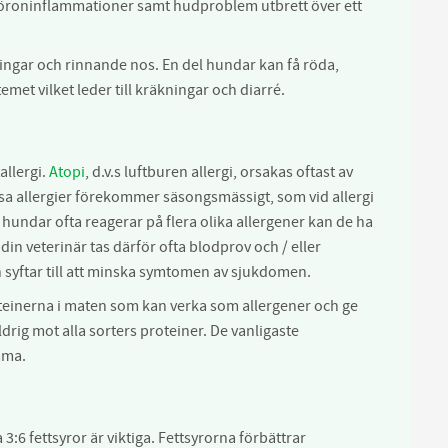
 öroninflammationer samt hudproblem utbrett över ett
ningar och rinnande nos. En del hundar kan få röda,
et vilket leder till kräkningar och diarré.
llergi.
Atopi
, d.v.s luftburen allergi, orsakas oftast av
ssa allergier förekommer säsongsmässigt, som vid allergi
undar ofta reagerar på flera olika allergener kan de ha
 din veterinär tas därför ofta blodprov och / eller
h syftar till att minska symtomen av sjukdomen.
einerna i maten som kan verka som allergener och ge
drig mot alla sorters proteiner. De vanligaste
mma.
:6 fettsyror är viktiga. Fettsyrorna förbättrar