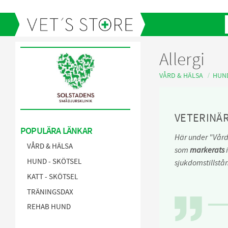
Allergi
VÅRD & HÄLSA
HUN
VETERINÄ
POPULÄRA LÄNKAR
Här under "Vård
VÅRD & HÄLSA
som
markerats
i
HUND - SKÖTSEL
sjukdomstillstå
KATT - SKÖTSEL
TRÄNINGSDAX
REHAB HUND