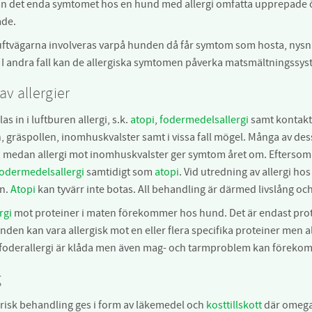
kan det enda symtomet hos en hund med allergi omfatta upprepade
åde.
n luftvägarna involveras varpå hunden då får symtom som hosta, nys
I andra fall kan de allergiska symtomen påverka matsmältningssystem
av allergier
as in i luftburen allergi, s.k.
atopi
,
fodermedelsallergi
samt kontakta
n, gräspollen, inomhuskvalster samt i vissa fall mögel. Många av de
 medan allergi mot inomhuskvalster ger symtom året om. Eftersom h
fodermedelsallergi
samtidigt som
atopi
. Vid utredning av allergi hos
en.
Atopi
kan tyvärr inte botas. All behandling är därmed livslång oc
rgi
mot proteiner i maten förekommer hos hund. Det är endast prot
nden kan vara allergisk mot en eller flera specifika proteiner men al
oderallergi är klåda men även mag- och tarmproblem kan föreko
g
risk behandling ges i form av läkemedel och
kosttillskott
där omega 3