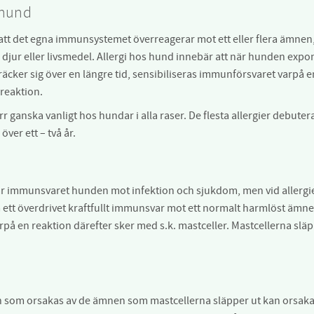
s hund
att det egna immunsystemet överreagerar mot ett eller flera ämnen, s
, djur eller livsmedel. Allergi hos hund innebär att när hunden expo
sträcker sig över en längre tid, sensibiliseras immunförsvaret varpå
rreaktion.
ärr ganska vanligt hos hundar i alla raser. De flesta allergier debu
ver ett – två år.
r immunsvaret hunden mot infektion och sjukdom, men vid allergie
m ett överdrivet kraftfullt immunsvar mot ett normalt harmlöst ämn
rpå en reaktion därefter sker med s.k. mastceller. Mastcellerna släp
 som orsakas av de ämnen som mastcellerna släpper ut kan orsak