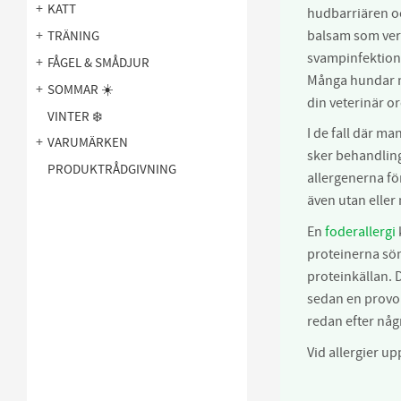
KATT
hudbarriären oc
balsam som ve
TRÄNING
svampinfektione
FÅGEL & SMÅDJUR
Många hundar m
SOMMAR ☀️
din veterinär or
VINTER ❄️
I de fall där m
VARUMÄRKEN
sker behandling
PRODUKTRÅDGIVNING
allergenerna fö
även utan elle
En
foderallergi
proteinerna sön
proteinkällan. 
sedan en provok
redan efter någ
Vid allergier u