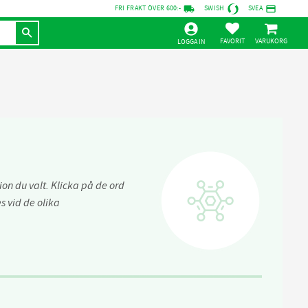
local_shipping
credit_card
FRI FRAKT ÖVER 600:-
SWISH
SVEA
KUNDVAGN
FAVORITER
LOGGA IN
on du valt. Klicka på de ord
 vid de olika