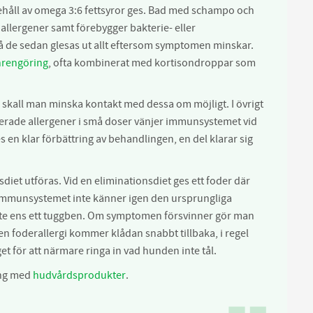
håll av omega 3:6 fettsyror ges. Bad med schampo och
allergener samt förebygger bakterie- eller
på de sedan glesas ut allt eftersom symptomen minskar.
rengöring
, ofta kombinerat med kortisondroppar som
om skall man minska kontakt med dessa om möjligt. I övrigt
lerade allergener i små doser vänjer immunsystemet vid
 en klar förbättring av behandlingen, en del klarar sig
diet utföras. Vid en eliminationsdiet ges ett foder där
t immunsystemet inte känner igen den ursprungliga
, inte ens ett tuggben. Om symptomen försvinner gör man
n foderallergi kommer klådan snabbt tillbaka, i regel
t för att närmare ringa in vad hunden inte tål.
ing med
hudvårdsprodukter
.