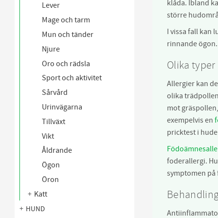
klåda. Ibland 
Lever
större hudomr
Mage och tarm
I vissa fall ka
Mun och tänder
rinnande ögon. 
Njure
Olika typer 
Oro och rädsla
Sport och aktivitet
Allergier kan del
Sårvård
olika trädpolle
Urinvägarna
mot gräspollen,
exempelvis en
Tillväxt
pricktest i hud
Vikt
Födoämnesalle
Åldrande
foderallergi. Hu
Ögon
symptomen på f
Öron
Behandlin
Katt
HUND
Antiinflammato