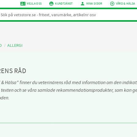
contact_phone
supervised_user_circle
person
add_circle_outline
MEJLA OSS
KUNDTJÄNST
MINA SIDOR
VÅRD & HÄLSA
D
ALLERGI
RENS RÅD
 & Hälsa" finner du veterinärens råd med information om den indikati
 texten och se våra samlade rekommendationsprodukter, som kan ges
nden.