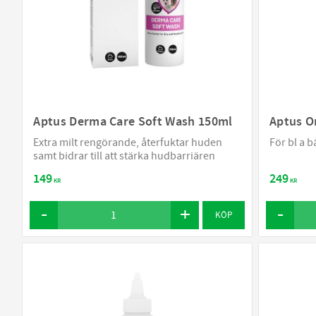
Aptus Derma Care Soft Wash 150ml
Aptus O
Extra milt rengörande, återfuktar huden
För bl a b
samt bidrar till att stärka hudbarriären
149
249
KR
KR
KÖP