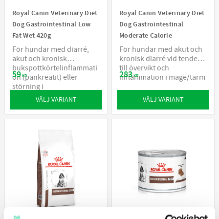
Royal Canin Veterinary Diet
Royal Canin Veterinary Diet
Dog Gastrointestinal Low
Dog Gastrointestinal
Fat Wet 420g
Moderate Calorie
För hundar med diarré,
För hundar med akut och
akut och kronisk
kronisk diarré vid tendens
bukspottkörtelinflammati
till övervikt och
59
283
on (pankreatit) eller
inflammation i mage/tarm
KR
KR
störning i
fettomsättningen
VÄLJ VARIANT
VÄLJ VARIANT