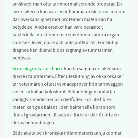
använder man ofta tarmnormaliserande preparat. En
av orsakerna kan vara en inflammatorisk tarmsjukdom
där överkänslighet mot proteiner i maten kan ha
betydelse. Andra orsaker kan vara parasiter,
bakteriella infektioner och sjukdomar i andra organ
som t.ex. lever, njure och bukspottkörtel. För slutlig
diagnos kan ibland biopsitagning av tunntarmen
behövas.
Kronisk grovtarmsdiarrè
kan ha samma orsaker som
diarré i tunntarmen. Efter uteslutning av olika orsaker
tar veterinären oftast vävnadsprover från tarmväggen
vid en så kallad koloskopi. Behandlingen omfattar
vanligtvis mediciner och dietfoder. För lite fibrer i
maten kan ge obalans i den bakteriella floran som
finns i grovtarmen, tillsats av fibrer är därför ofta en
del av behandlingen.
Både akuta och kroniska inflammatoriska sjukdomar