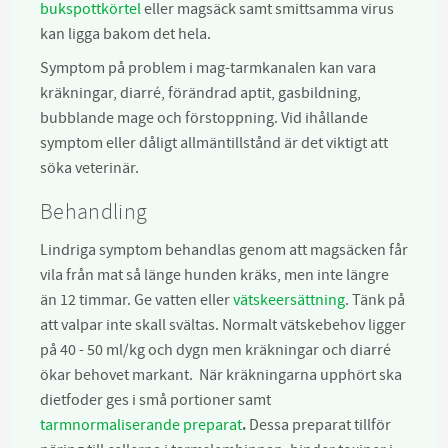
bukspottkörtel
eller magsäck samt smittsamma virus
kan ligga bakom det hela.
Symptom på problem i mag-tarmkanalen kan vara
kräkningar, diarré, förändrad aptit, gasbildning,
bubblande mage och förstoppning. Vid ihållande
symptom eller dåligt allmäntillstånd är det viktigt att
söka veterinär.
Behandling
Lindriga symptom behandlas genom att magsäcken får
vila från mat så länge hunden kräks, men inte längre
än 12 timmar. Ge vatten eller
vätskeersättning
. Tänk på
att valpar inte skall svältas. Normalt vätskebehov ligger
på 40 - 50 ml/kg och dygn men kräkningar och diarré
ökar behovet markant. När kräkningarna upphört ska
dietfoder ges i små portioner samt
tarmnormaliserande preparat
.
Dessa preparat tillför