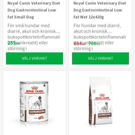
Royal Canin Veterinary Diet
Royal Canin Veterinary Diet
Dog Gastrointestinal Low
Dog Gastrointestinal Low
Fat Small Dog
Fat Wet 12x420g
För små hundar med
För hundar med diarré,
diarré, akut och kronisk
akut och kronisk
bukspottkörtelinflammati
bukspottkörtelinflammati
255
on (pankreatit) eller
on (pankreatit) eller
684
708
KR
KR
KR
störning i
störning i
fettomsättningen
fettomsättningen
VÄLJ VARIANT
VÄLJ VARIANT