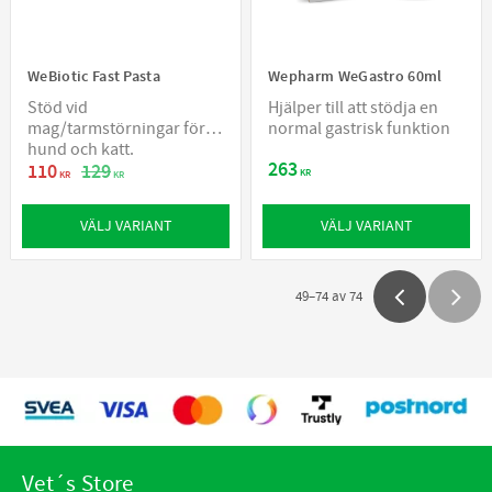
WeBiotic Fast Pasta
Wepharm WeGastro 60ml
Stöd vid
Hjälper till att stödja en
mag/tarmstörningar för
normal gastrisk funktion
hund och katt.
263
110
129
KR
KR
KR
VÄLJ VARIANT
VÄLJ VARIANT
49–
74
av
74
Vet´s Store