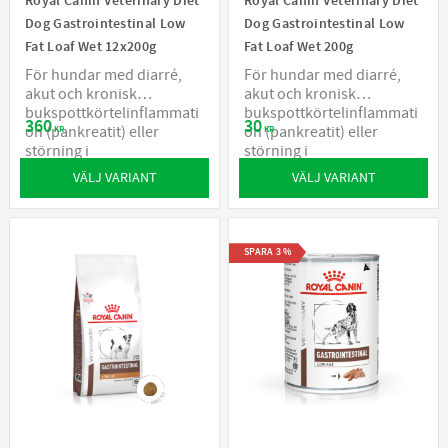
Royal Canin Veterinary Diet
Royal Canin Veterinary Diet
Dog Gastrointestinal Low
Dog Gastrointestinal Low
Fat Loaf Wet 12x200g
Fat Loaf Wet 200g
För hundar med diarré,
För hundar med diarré,
akut och kronisk
akut och kronisk
bukspottkörtelinflammati
bukspottkörtelinflammati
360
30
on (pankreatit) eller
on (pankreatit) eller
KR
KR
störning i
störning i
fettomsättningen
fettomsättningen
VÄLJ VARIANT
VÄLJ VARIANT
SPARA
3
%