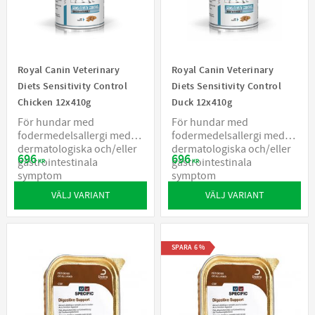
Royal Canin Veterinary
Royal Canin Veterinary
Diets Sensitivity Control
Diets Sensitivity Control
Chicken 12x410g
Duck 12x410g
För hundar med
För hundar med
fodermedelsallergi med
fodermedelsallergi med
dermatologiska och/eller
dermatologiska och/eller
696
696
gastrointestinala
gastrointestinala
KR
KR
symptom
symptom
VÄLJ VARIANT
VÄLJ VARIANT
SPARA
6
%