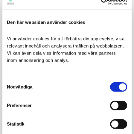
Royal Canin Veterinary Diet
Royal Canin Veterinary Diet
Dog Gastrointestinal Puppy
Dog Gastrointestinal Puppy
Den här websidan använder cookies
Mousse
För valpar med akut och
kronisk diarré (inklusive
För valpar med akut och
avvänjningsdiarré),
kronisk diarré (inklusive
Vi använder cookies för att förbättra din upplevelse, visa 
inflammation i mage/tarm
avvänjningsdiarré),
relevant innehåll och analysera trafiken på webbplatsen. 
365
29
eller matvägran och
inflammation i mage/tarm
KR
KR
Vi kan även dela viss information med våra partners 
återhämtning
eller matvägran och
inom annonsering och analys.
återhämtning
VÄLJ VARIANT
VÄLJ VARIANT
Consent
Nödvändiga
Selection
Preferenser
Statistik