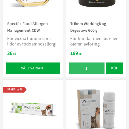
Specific Food Allergen
Trikem WorkingDog
Management CDW
Digestive 600 g
För vuxna hundar som
För hundar med lös eller
lider av födoämnesallergi
ojämn avföring
36
199
KR
KR
VÄLJ VARIANT
KÖP
SPARA
15
%