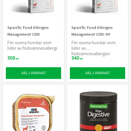
Specific Food Allergen
Specific Food Allergen
Management CDD
Management CDD-HY
För vuxna hundar som
För vuxna hundar som
lider av födoämnesallergi
lider av
födoämnesallergier
308
340
KR
KR
VÄLJ VARIANT
VÄLJ VARIANT