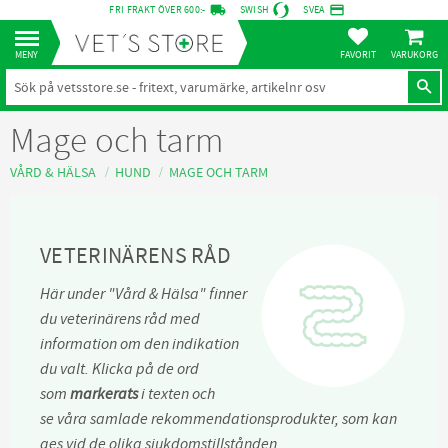
local_shipping
credit_card
FRI FRAKT ÖVER 600:-
SWISH
SVEA
KUNDVA
Meny
FAVORITER
Mage och tarm
VÅRD & HÄLSA
HUND
MAGE OCH TARM
VETERINÄRENS RÅD
Här under "Vård & Hälsa" finner
du veterinärens råd med
information om den indikation
du valt. Klicka på de ord
som
markerats
i texten och
se våra samlade rekommendationsprodukter, som kan
ges vid de olika sjukdomstillstånden.