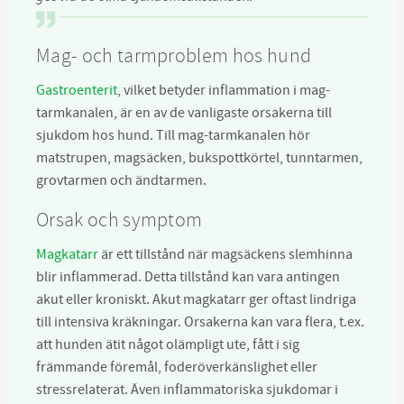
Mag- och tarmproblem hos hund
Gastroenterit
, vilket betyder inflammation i mag-
tarmkanalen, är en av de vanligaste orsakerna till
sjukdom hos hund. Till mag-tarmkanalen hör
matstrupen, magsäcken, bukspottkörtel, tunntarmen,
grovtarmen och ändtarmen.
Orsak och symptom
Magkatarr
är ett tillstånd när magsäckens slemhinna
blir inflammerad. Detta tillstånd kan vara antingen
akut eller kroniskt. Akut magkatarr ger oftast lindriga
till intensiva kräkningar. Orsakerna kan vara flera, t.ex.
att hunden ätit något olämpligt ute, fått i sig
främmande föremål, foderöverkänslighet eller
stressrelaterat. Även inflammatoriska sjukdomar i