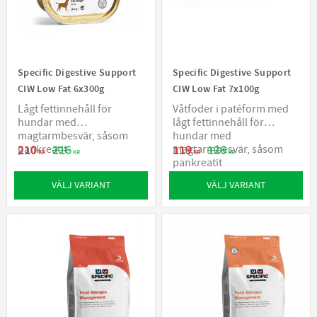
Specific Digestive Support
Specific Digestive Support
CIW Low Fat 6x300g
CIW Low Fat 7x100g
Lågt fettinnehåll för
Våtfoder i patéform med
hundar med
lågt fettinnehåll för
magtarmbesvär, såsom
hundar med
pankreatit
magtarmbesvär, såsom
210
216
119
126
KR
KR
KR
KR
pankreatit
VÄLJ VARIANT
VÄLJ VARIANT