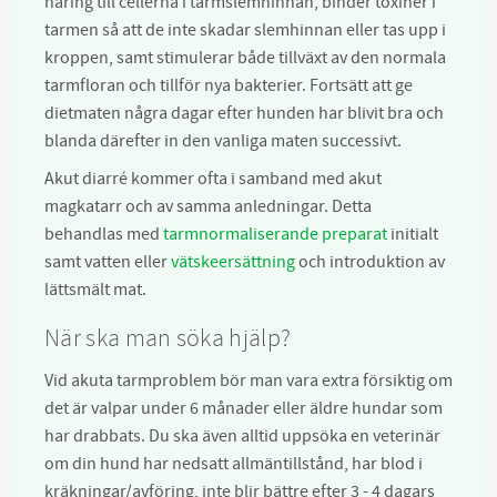
näring till cellerna i tarmslemhinnan, binder toxiner i
tarmen så att de inte skadar slemhinnan eller tas upp i
kroppen, samt stimulerar både tillväxt av den normala
tarmfloran och tillför nya bakterier. Fortsätt att ge
dietmaten några dagar efter hunden har blivit bra och
blanda därefter in den vanliga maten successivt.
Akut diarré kommer ofta i samband med akut
magkatarr och av samma anledningar. Detta
behandlas med
tarmnormaliserande preparat
initialt
samt vatten eller
vätskeersättning
och introduktion av
lättsmält mat.
När ska man söka hjälp?
Vid akuta tarmproblem bör man vara extra försiktig om
det är valpar under 6 månader eller äldre hundar som
har drabbats. Du ska även alltid uppsöka en veterinär
om din hund har nedsatt allmäntillstånd, har blod i
kräkningar/avföring, inte blir bättre efter 3 - 4 dagars