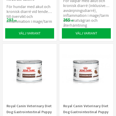
För valpar med akut och
kronisk diarré (inklusive
För hundar med akut och
avvänjningsdiarré),
kronisk diarré vid tendens
inflammation i mage/tarm
till övervikt och
283
365
eller matvägran och
inflammation i mage/tarm
KR
KR
återhämtning
VÄLJ VARIANT
VÄLJ VARIANT
Royal Canin Veterinary Diet
Royal Canin Veterinary Diet
Dog Gastrointestinal Puppy
Dog Gastrointestinal Puppy