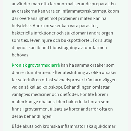
använder man ofta tarmnormaliserande preparat. En
av orsakerna kan vara en inflammatorisk tarmsjukdom
där överkänslighet mot proteiner i maten kan ha
betydelse. Andra orsaker kan vara parasiter,
bakteriella infektioner och sjukdomar i andra organ
som t.ex. lever, njure och bukspottkörtel. För slutlig
diagnos kan ibland biopsitagning av tunntarmen
behövas.
Kronisk grovtarmsdiarrè
kan ha samma orsaker som
diarré i tunntarmen. Efter uteslutning av olika orsaker
tar veterinären oftast vävnadsprover från tarmväggen
vid en så kallad koloskopi. Behandlingen omfattar
vanligtvis mediciner och dietfoder. För lite fibrer i
maten kan ge obalans i den bakteriella floran som
finns i grovtarmen, tillsats av fibrer är därför ofta en
del av behandlingen.
Både akuta och kroniska inflammatoriska sjukdomar