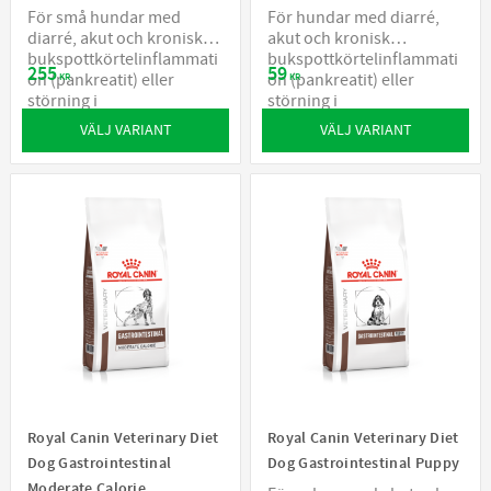
För små hundar med
För hundar med diarré,
diarré, akut och kronisk
akut och kronisk
bukspottkörtelinflammati
bukspottkörtelinflammati
255
59
on (pankreatit) eller
on (pankreatit) eller
KR
KR
störning i
störning i
fettomsättningen
fettomsättningen
VÄLJ VARIANT
VÄLJ VARIANT
Royal Canin Veterinary Diet
Royal Canin Veterinary Diet
Dog Gastrointestinal
Dog Gastrointestinal Puppy
Moderate Calorie