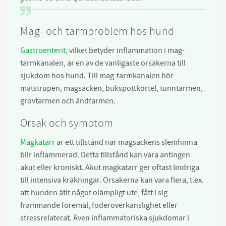
Mag- och tarmproblem hos hund
Gastroenterit
, vilket betyder inflammation i mag-
tarmkanalen, är en av de vanligaste orsakerna till
sjukdom hos hund. Till mag-tarmkanalen hör
matstrupen, magsäcken, bukspottkörtel, tunntarmen,
grovtarmen och ändtarmen.
Orsak och symptom
Magkatarr
är ett tillstånd när magsäckens slemhinna
blir inflammerad. Detta tillstånd kan vara antingen
akut eller kroniskt. Akut magkatarr ger oftast lindriga
till intensiva kräkningar. Orsakerna kan vara flera, t.ex.
att hunden ätit något olämpligt ute, fått i sig
främmande föremål, foderöverkänslighet eller
stressrelaterat. Även inflammatoriska sjukdomar i