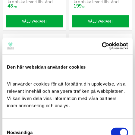
kroniska levertillstånd
kroniska levertillstånd
48
199
KR
KR
VÄLJ VARIANT
VÄLJ VARIANT
Den här websidan använder cookies
Vi använder cookies för att förbättra din upplevelse, visa 
relevant innehåll och analysera trafiken på webbplatsen. 
Vi kan även dela viss information med våra partners 
inom annonsering och analys.
Royal Canin
Royal Canin Veterinary Diet
Gastrointestinal Treats 230g
Dog Gastrointestinal
Godbitar för hundar med
För hundar med akut och
Consent
magtarmbesvär
kronisk diarré,
Nödvändiga
inflammation i mage/tarm
Selection