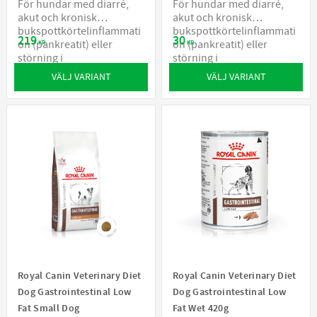
För hundar med diarré,
För hundar med diarré,
akut och kronisk
akut och kronisk
bukspottkörtelinflammati
bukspottkörtelinflammati
219
30
on (pankreatit) eller
on (pankreatit) eller
KR
KR
störning i
störning i
fettomsättningen
fettomsättningen
VÄLJ VARIANT
VÄLJ VARIANT
Royal Canin Veterinary Diet
Royal Canin Veterinary Diet
Dog Gastrointestinal Low
Dog Gastrointestinal Low
Fat Small Dog
Fat Wet 420g