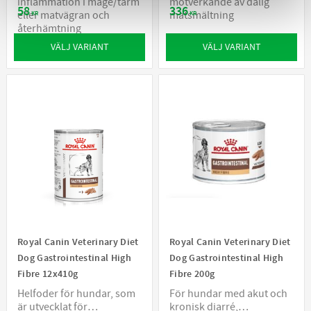
inflammation i mage/tarm
motverkande av dålig
58
336
eller matvägran och
matsmältning
KR
KR
återhämtning
VÄLJ VARIANT
VÄLJ VARIANT
Royal Canin Veterinary Diet
Royal Canin Veterinary Diet
Dog Gastrointestinal High
Dog Gastrointestinal High
Fibre 12x410g
Fibre 200g
Helfoder för hundar, som
För hundar med akut och
är utvecklat för
kronisk diarré,