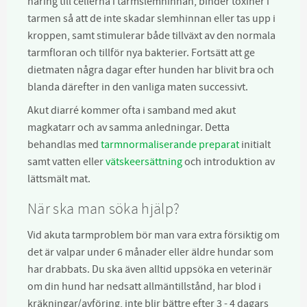
näring till cellerna i tarmslemhinnan, binder toxiner i
tarmen så att de inte skadar slemhinnan eller tas upp i
kroppen, samt stimulerar både tillväxt av den normala
tarmfloran och tillför nya bakterier. Fortsätt att ge
dietmaten några dagar efter hunden har blivit bra och
blanda därefter in den vanliga maten successivt.
Akut diarré kommer ofta i samband med akut
magkatarr och av samma anledningar. Detta
behandlas med
tarmnormaliserande preparat
initialt
samt vatten eller
vätskeersättning
och introduktion av
lättsmält mat.
När ska man söka hjälp?
Vid akuta tarmproblem bör man vara extra försiktig om
det är valpar under 6 månader eller äldre hundar som
har drabbats. Du ska även alltid uppsöka en veterinär
om din hund har nedsatt allmäntillstånd, har blod i
kräkningar/avföring, inte blir bättre efter 3 - 4 dagars