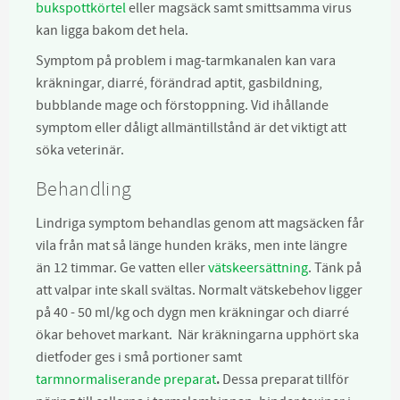
bukspottkörtel
eller magsäck samt smittsamma virus
kan ligga bakom det hela.
Symptom på problem i mag-tarmkanalen kan vara
kräkningar, diarré, förändrad aptit, gasbildning,
bubblande mage och förstoppning. Vid ihållande
symptom eller dåligt allmäntillstånd är det viktigt att
söka veterinär.
Behandling
Lindriga symptom behandlas genom att magsäcken får
vila från mat så länge hunden kräks, men inte längre
än 12 timmar. Ge vatten eller
vätskeersättning
. Tänk på
att valpar inte skall svältas. Normalt vätskebehov ligger
på 40 - 50 ml/kg och dygn men kräkningar och diarré
ökar behovet markant. När kräkningarna upphört ska
dietfoder ges i små portioner samt
tarmnormaliserande preparat
.
Dessa preparat tillför