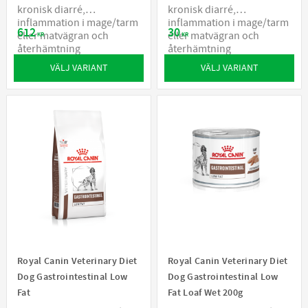
kronisk diarré,
kronisk diarré,
inflammation i mage/tarm
inflammation i mage/tarm
612
30
eller matvägran och
eller matvägran och
KR
KR
återhämtning
återhämtning
VÄLJ VARIANT
VÄLJ VARIANT
Royal Canin Veterinary Diet
Royal Canin Veterinary Diet
Dog Gastrointestinal Low
Dog Gastrointestinal Low
Fat
Fat Loaf Wet 200g