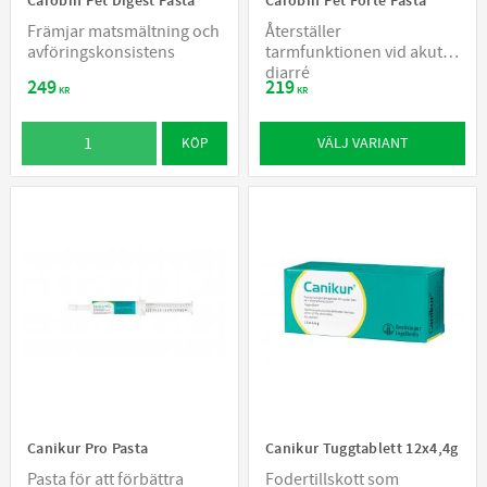
Carobin Pet Digest Pasta
Carobin Pet Forte Pasta
Främjar matsmältning och
Återställer
avföringskonsistens
tarmfunktionen vid akut
diarré
249
219
KR
KR
VÄLJ VARIANT
KÖP
Canikur Pro Pasta
Canikur Tuggtablett 12x4,4g
Pasta för att förbättra
Fodertillskott som