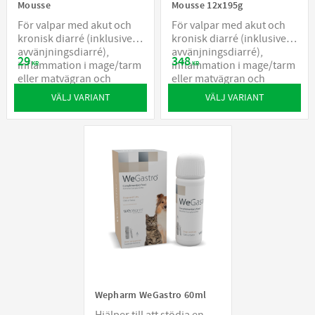
Mousse
Mousse 12x195g
För valpar med akut och
För valpar med akut och
kronisk diarré (inklusive
kronisk diarré (inklusive
avvänjningsdiarré),
avvänjningsdiarré),
29
348
inflammation i mage/tarm
inflammation i mage/tarm
KR
KR
eller matvägran och
eller matvägran och
återhämtning
återhämtning
VÄLJ VARIANT
VÄLJ VARIANT
Wepharm WeGastro 60ml