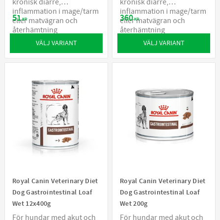
kronisk diarré,
kronisk diarré,
inflammation i mage/tarm
inflammation i mage/tarm
51
360
eller matvägran och
eller matvägran och
KR
KR
återhämtning
återhämtning
VÄLJ VARIANT
VÄLJ VARIANT
Royal Canin Veterinary Diet
Royal Canin Veterinary Diet
Dog Gastrointestinal Loaf
Dog Gastrointestinal Loaf
Wet 12x400g
Wet 200g
För hundar med akut och
För hundar med akut och