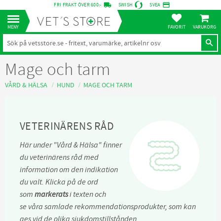
local_shipping
credit_card
FRI FRAKT ÖVER 600:-
SWISH
SVEA
KUNDVA
Meny
FAVORITER
Mage och tarm
VÅRD & HÄLSA
HUND
MAGE OCH TARM
VETERINÄRENS RÅD
Här under "Vård & Hälsa" finner
du veterinärens råd med
information om den indikation
du valt. Klicka på de ord
som
markerats
i texten och
se våra samlade rekommendationsprodukter, som kan
ges vid de olika sjukdomstillstånden.